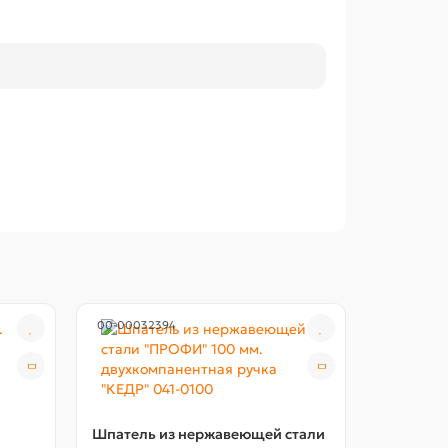
00-00032394
00-00000
Шпатель из нержавеющей стали