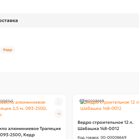
оставка
Кедр
0006145
00-00008669
Ведро строительное 12 л.
ило алюминиевое Трапеция
Шабашка 148-0012
. 093-2500, Кедр
00-00008669