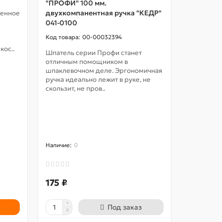
"ПРОФИ" 100 мм.
двухкомпанентная ручка "КЕДР"
ненное
041-0100
00-00032394
ос..
Шпатель серии Профи станет
отличным помощником в
Перчатки
шпаклевочном деле. Эргономичная
двойным
ручка идеально лежит в руке, не
зеленны
скользит, не пров..
..
0
5
175 ₽
45 ₽
Под заказ