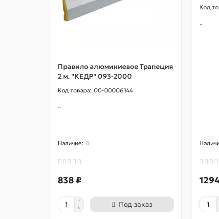
..
Правило алюминиевое Трапеция
2 м. "КЕДР" 093-2000
00-00006144
..
0
838 ₽
1294
Под заказ