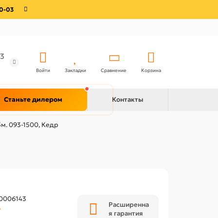
0-03
3
Войти
Закладки
Сравнение
Корзина
Станьте дилером
Контакты
м. 093-1500, Кедр
0006143
Расширенна
Р
я гарантия