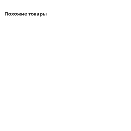
Похожие товары
00-00023376
Чашка алмазная зачистная 125 мм, комбинированная
Сибртех
00-00023376
0
1243 ₽
Под заказ
Быстрый заказ