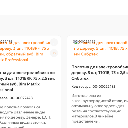
0022478
00-00022485
Полотна для электролобзи
на для электролобзика по
дереву, 5 шт, T101B, 75 х 2,5
, 3 шт, T101BRF, 75 x 2,5 мм,
Сибртех
ный зуб, Bim Matrix
00-00022485
ssional
Изготовлены из
00-00022478
высокоуглеродистой стали, и
оптимальную твердость для
е полотна позволяют
резания соответствующих
водить различные виды
материалов.В линейке
ия по дереву, фанере, ДСП,
представлены..
азличные виды заточки,
ки, шага зуб..