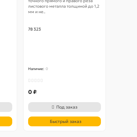
точного прямого и правого реза
листового металла толщиной до 1,2
Пильный д
мм и не..
марки GR
распиловк
твердых 
78 323
фанеры, Д
73 313
0
0
0 ₽
0 ₽
Под заказ
Быстрый заказ