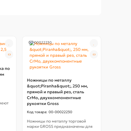
00-00022230
00-00022
ка по
 мм
Ножницы по металлу
&quot;Piranha&quot;, 250 мм,
прямой и правый рез, сталь
СrMo, двухкомпонентные
меют
рукоятки Gross
00-00022230
Пильный 
Ножницы по металлу торговой
20/16 x 2
марки GROSS предназначены для