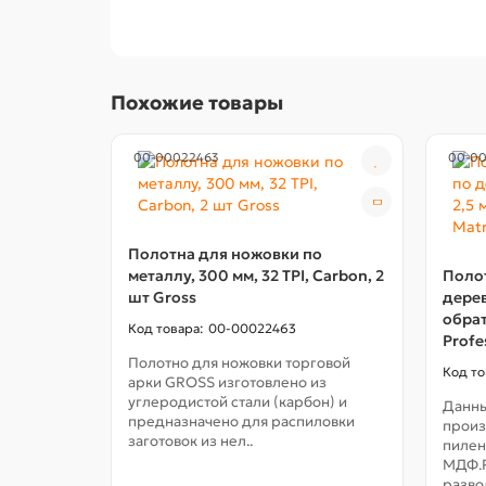
Похожие товары
00-00022463
00-0
Полотна для ножовки по
металлу, 300 мм, 32 TPI, Carbon, 2
Полот
шт Gross
дереву
обрат
00-00022463
Profe
Полотно для ножовки торговой
арки GROSS изготовлено из
углеродистой стали (карбон) и
Данны
предназначено для распиловки
произ
заготовок из нел..
пилен
МДФ.Р
развод