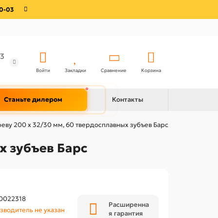
0-03
3
Войти
Закладки
Сравнение
Корзина
Станьте дилером
Контакты
еву 200 x 32/30 мм, 60 твердосплавных зубъев Барс
х зубъев Барс
0022318
Расширенна
зводитель не указан
я гарантия