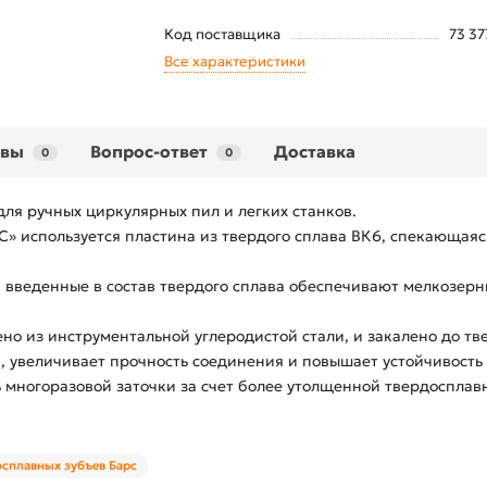
Код поставщика
73 37
Все характеристики
ывы
Вопрос-ответ
Доставка
0
0
ля ручных циркулярных пил и легких станков.
» используется пластина из твердого сплава ВК6, спекающаяс
введенные в состав твердого сплава обеспечивают мелкозерн
но из инструментальной углеродистой стали, и закалено до тв
, увеличивает прочность соединения и повышает устойчивость 
 многоразовой заточки за счет более утолщенной твердосплав
осплавных зубъев Барс