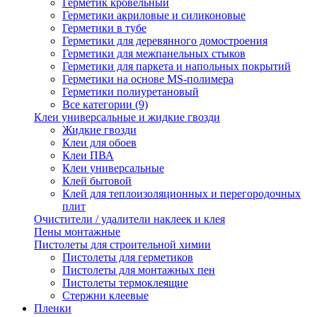
Герметик кровельный
Герметики акриловые и силиконовые
Герметики в тубе
Герметики для деревянного домостроения
Герметики для межпанельных стыков
Герметики для паркета и напольных покрытий
Герметики на основе MS-полимера
Герметики полиуретановый
Все категории (9)
Клеи универсальные и жидкие гвозди
Жидкие гвозди
Клеи для обоев
Клеи ПВА
Клеи универсальные
Клей бытовой
Клей для теплоизоляционных и перегородочных
плит
Очистители / удалители наклеек и клея
Пены монтажные
Пистолеты для строительной химии
Пистолеты для герметиков
Пистолеты для монтажных пен
Пистолеты термоклеящие
Стержни клеевые
Пленки