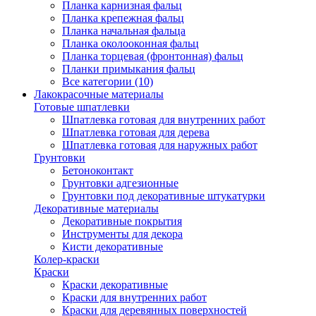
Планка карнизная фальц
Планка крепежная фальц
Планка начальная фальца
Планка околооконная фальц
Планка торцевая (фронтонная) фальц
Планки примыкания фальц
Все категории (10)
Лакокрасочные материалы
Готовые шпатлевки
Шпатлевка готовая для внутренних работ
Шпатлевка готовая для дерева
Шпатлевка готовая для наружных работ
Грунтовки
Бетоноконтакт
Грунтовки адгезионные
Грунтовки под декоративные штукатурки
Декоративные материалы
Декоративные покрытия
Инструменты для декора
Кисти декоративные
Колер-краски
Краски
Краски декоративные
Краски для внутренних работ
Краски для деревянных поверхностей