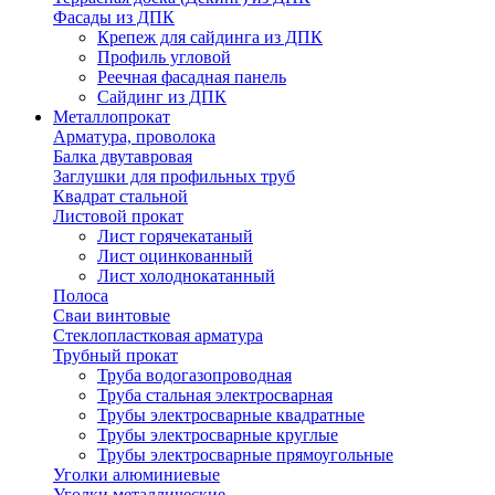
Фасады из ДПК
Крепеж для сайдинга из ДПК
Профиль угловой
Реечная фасадная панель
Сайдинг из ДПК
Металлопрокат
Арматура, проволока
Балка двутавровая
Заглушки для профильных труб
Квадрат стальной
Листовой прокат
Лист горячекатаный
Лист оцинкованный
Лист холоднокатанный
Полоса
Сваи винтовые
Стеклопластковая арматура
Трубный прокат
Труба водогазопроводная
Труба стальная электросварная
Трубы электросварные квадратные
Трубы электросварные круглые
Трубы электросварные прямоугольные
Уголки алюминиевые
Уголки металлические