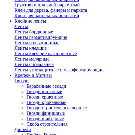
Грунтовки под клей паркетный
Клеи для дерева, фанеры и паркета
Клеи для напольных покрытий
Клейкие ленты
Ленты
Ленты бордюрные
Ленты герметизирующие
Ленты изоляционные
Ленты клеящие
Ленты клеящие разноцветные
Ленты малярные
Ленты сигнальные
Ленты углозащитные и углоформирующие
Крепеж и Метизы
Гвозди
Барабанные гвозди
Гвозди винтовые
Гвозди ершенные
Гвозди кровельные
Гвозди строительные черные
Гвозди финишные
Гвозди шиферные
Скоба строительная
Дюбели
Дюбель Гвоздь