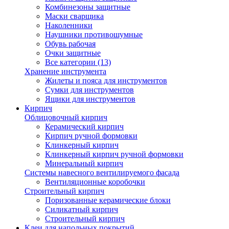
Комбинезоны защитные
Маски сварщика
Наколенники
Наушники противошумные
Обувь рабочая
Очки защитные
Все категории (13)
Хранение инструмента
Жилеты и пояса для инструментов
Сумки для инструментов
Ящики для инструментов
Кирпич
Облицовочный кирпич
Керамический кирпич
Кирпич ручной формовки
Клинкерный кирпич
Клинкерный кирпич ручной формовки
Минеральный кирпич
Системы навесного вентилируемого фасада
Вентиляционные коробочки
Строительный кирпич
Поризованные керамические блоки
Силикатный кирпич
Строительный кирпич
Клеи для напольных покрытий