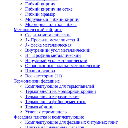
Гибкий кирпич
Гибкий кирпич на сетке
Гибкий мрамор
Модульный гибкий кирпич
Мраморная плитка гибкая
Металлический сайдинг
Cофиты металлические
J - Профиль металлический
J - фаска металлическая
Внутренний угол металлический
Н - Профиль металлический
Наружный угол металлический
Околооконные планки металлические
Планки отлива
Все категории (11)
Термопанели фасадные
Комплектующие для термопанелей
Термопанели из мраморной крошки
Термопанели керамические
Термопанели фиброцементные
Термосайдинг
Угловая теромпанель
Фасадная плитка и комплектующие
Комплектующие для фасадных битумных плит
Плитка для навесных фасадов