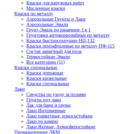
Краски для наружных работ
Масленные краски
Краски по металлу
Аэрозольные Грунты и Лаки
Аэрозольные Эмали
Грунт-Эмаль по ржавчине 3 в 1
Грунтовки антикоррозийные по металлу
Краски быстросохнущие НЦ-132
Краски пентафталевые по металлу ПФ-115
Состав защитный для пола
Термостойкие Эмали
Все категории (11)
Краски специальные
Краски дорожные
Краски кровельные
Краски специальные
Лаки
Cредства по уходу за полами
Грунты под лаки
Лак для бани и сауны
Лаки Интерьерные
Лаки паркетные, износостойкие
Лаки по камню
Лаки Яхтные, Атмосферостойкие
Промышленные ЛКМ