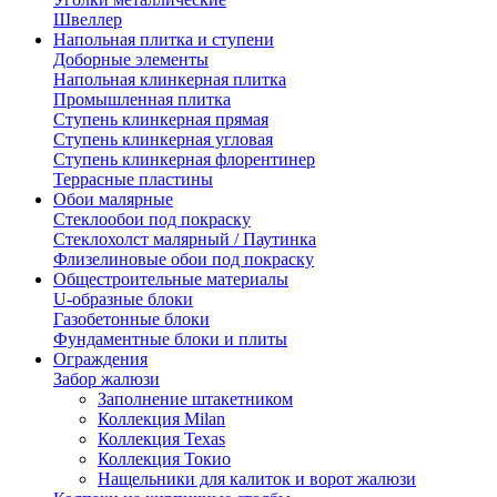
Швеллер
Напольная плитка и ступени
Доборные элементы
Напольная клинкерная плитка
Промышленная плитка
Ступень клинкерная прямая
Ступень клинкерная угловая
Ступень клинкерная флорентинер
Террасные пластины
Обои малярные
Стеклообои под покраску
Стеклохолст малярный / Паутинка
Флизелиновые обои под покраску
Общестроительные материалы
U-образные блоки
Газобетонные блоки
Фундаментные блоки и плиты
Ограждения
Забор жалюзи
Заполнение штакетником
Коллекция Milan
Коллекция Texas
Коллекция Токио
Нащельники для калиток и ворот жалюзи