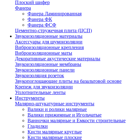
Плоский шифер
Фанера
Фанера Ламинированная
Фанера ФК
Фанера ФСФ
Цементно-стружечная плита (ЦСП)
Звукоизоляционные материалы
Аксессуары для шумоизоляции
Виброизоляционные крепления
Виброизоляционные маты
Декоративные акустические материалы
Звукоизоляционные мембраны
Звукоизоляционные панели
Звукоизоляция розеток
Звукопоглощающие плиты на базальтовой основе
Крепеж для звукоизоляции
Уплотнительные ленты
Инструменты
Малярно-штукатурные инструменты
Валики и ролики малярные
Валики прижимные и Игольчатые
Ванночки малярные и Емкости строительные
Гладилки
Кисти малярные круглые
Кисти малярные плоские