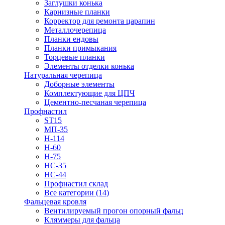
Заглушки конька
Карнизные планки
Корректор для ремонта царапин
Металлочерепица
Планки ендовы
Планки примыкания
Торцевые планки
Элементы отделки конька
Натуральная черепица
Доборные элементы
Комплектующие для ЦПЧ
Цементно-песчаная черепица
Профнастил
ST15
МП-35
Н-114
Н-60
Н-75
НС-35
НС-44
Профнастил склад
Все категории (14)
Фальцевая кровля
Вентилируемый прогон опорный фальц
Кляммеры для фальца