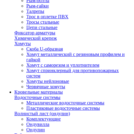
Рым-болты
Рым-гайки
Талрепы
Трос в оплетке ПВХ
Тросы стальные
Цепи стальные
Фиксатор арматуры
Химический крепеж
Хомуты
Скоба U-образная
Хомут металлический с резиновым профилем и
гайкой
Хомут с саморезом и уплотнителем
Хомут спринклерный для противопожарных
систем
Хомуты нейлоновые
Червячные хомуты
Кровельные материалы
Водосточные системы
Металлические водосточные системы
Пластиковые водосточные системы
Волнистый лист (ондулин)
Комплектующие
Ондувилла
Ондулин