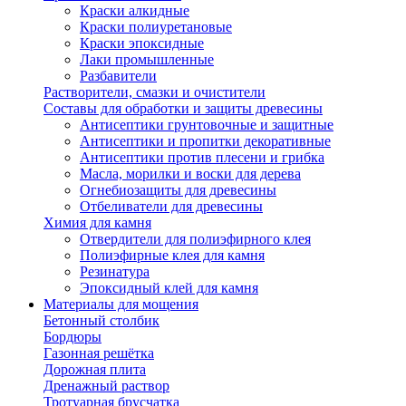
Краски алкидные
Краски полиуретановые
Краски эпоксидные
Лаки промышленные
Разбавители
Растворители, смазки и очистители
Составы для обработки и защиты древесины
Антисептики грунтовочные и защитные
Антисептики и пропитки декоративные
Антисептики против плесени и грибка
Масла, морилки и воски для дерева
Огнебиозащиты для древесины
Отбеливатели для древесины
Химия для камня
Отвердители для полиэфирного клея
Полиэфирные клея для камня
Резинатура
Эпоксидный клей для камня
Материалы для мощения
Бетонный столбик
Бордюры
Газонная решётка
Дорожная плита
Дренажный раствор
Тротуарная брусчатка