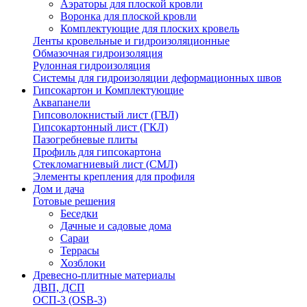
Аэраторы для плоской кровли
Воронка для плоской кровли
Комплектующие для плоских кровель
Ленты кровельные и гидроизоляционные
Обмазочная гидроизоляция
Рулонная гидроизоляция
Системы для гидроизоляции деформационных швов
Гипсокартон и Комплектующие
Аквапанели
Гипсоволокнистый лист (ГВЛ)
Гипсокартонный лист (ГКЛ)
Пазогребневые плиты
Профиль для гипсокартона
Стекломагниевый лист (СМЛ)
Элементы крепления для профиля
Дом и дача
Готовые решения
Беседки
Дачные и садовые дома
Сараи
Террасы
Хозблоки
Древесно-плитные материалы
ДВП, ДСП
ОСП-3 (OSB-3)