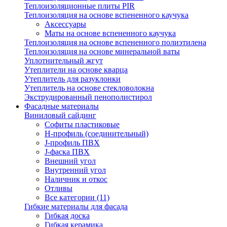
Теплоизоляционные плиты PIR
Теплоизоляция на основе вспененного каучука
Аксессуары
Маты на основе вспененного каучука
Теплоизоляция на основе вспененного полиэтилена
Теплоизоляция на основе минеральной ваты
Уплотнительный жгут
Утеплители на основе кварца
Утеплитель для разуклонки
Утеплитель на основе стекловолокна
Экструдированный пенополистирол
Фасадные материалы
Виниловый сайдинг
Cофиты пластиковые
H-профиль (соединительный)
J-профиль ПВХ
J-фаска ПВХ
Внешний угол
Внутренний угол
Наличник и откос
Отливы
Все категории (11)
Гибкие материалы для фасада
Гибкая доска
Гибкая керамика