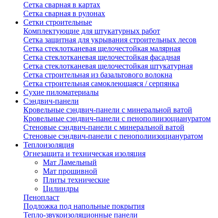
Сетка сварная в картах
Сетка сварная в рулонах
Сетки строительные
Комплектующие для штукатурных работ
Сетка защитная для укрывания строительных лесов
Сетка стеклотканевая щелочестойкая малярная
Сетка стеклотканевая щелочестойкая фасадная
Сетка стеклотканевая щелочестойкая штукатурная
Сетка строительная из базальтового волокна
Сетка строительная самоклеющаяся / серпянка
Сухие пиломатериалы
Сэндвич-панели
Кровельные сэндвич-панели с минеральной ватой
Кровельные сэндвич-панели с пенополиизоциануратом
Стеновые сэндвич-панели с минеральной ватой
Стеновые сэндвич-панели с пенополиизоциануратом
Теплоизоляция
Огнезащита и техническая изоляция
Мат Ламельный
Мат прошивной
Плиты технические
Цилиндры
Пенопласт
Подложка под напольные покрытия
Тепло-звукоизоляционные панели