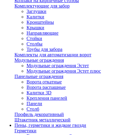
Колпаки на кирпичные столбы
Комплектующие для забор
Заглушки
Калитки
Кронштейны
Крышки
Направляющие
Стойки
Столбы
Трубы для забора
Комплекты для автоматизации ворот
Модульные ограждения
Модульные ограждения Эстет
Модульные ограждения Эстет плюс
Панельные ограждения
Ворота откатные
Ворота распашные
Калитки 3D
Крепления панелей
Панели
Столб
Профиль декоративный
Штакетник металлический
Пены, герметики и жидкие гвозди
Герметики