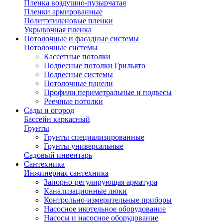
Пленка воздушно-пузырчатая
Пленки армированные
Политэтиленовые пленки
Укрывочная пленка
Потолочные и фасадные системы
Потолочные системы
Кассетные потолки
Подвесные потолки Грильято
Подвесные системы
Потолочные панели
Профили периметральные и подвесы
Реечные потолки
Сады и огород
Бассейн каркасный
Грунты
Грунты специализированные
Грунты универсальные
Садовый инвентарь
Сантехника
Инжинерная сантехника
Запорно-регулирующая арматура
Канализационные люки
Контрольно-измерительные приборы
Насосное икотельное оборудование
Насосы и насосное оборудование