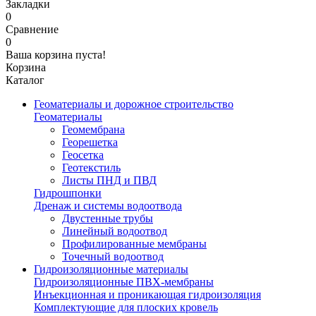
Закладки
0
Сравнение
0
Ваша корзина пуста!
Корзина
Каталог
Геоматериалы и дорожное строительство
Геоматериалы
Геомембрана
Георешетка
Геосетка
Геотекстиль
Листы ПНД и ПВД
Гидрошпонки
Дренаж и системы водоотвода
Двустенные трубы
Линейный водоотвод
Профилированные мембраны
Точечный водоотвод
Гидроизоляционные материалы
Гидроизоляционные ПВХ-мембраны
Инъекционная и проникающая гидроизоляция
Комплектующие для плоских кровель