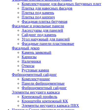
Комплектующие для фасадных битумных плит
Плитка для навесных фасадов
Плитка под камень
Плитка под кирпич
Фасадная плитка битумная
Фасадные и цокольные панели
Аксессуары для панелей
Сайдинг под камень
Угол наружный для панелей
Фасадные панели пластиковые
Фасадный декор
Камень замковый
Карнизы
Наличники
Откосы
Рустовые камни
Фиброцементный сайдинг
Комплектующие
Панели фиброцементные
Фиброцементный сайдинг
Элементы несущего каркаса
Крепежный профиль
Кронштейн крепежный КК
Элементы несущего каркаса ПВХ
Цемент и Сухие строительные смеси