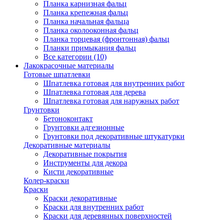
Планка карнизная фальц
Планка крепежная фальц
Планка начальная фальца
Планка околооконная фальц
Планка торцевая (фронтонная) фальц
Планки примыкания фальц
Все категории (10)
Лакокрасочные материалы
Готовые шпатлевки
Шпатлевка готовая для внутренних работ
Шпатлевка готовая для дерева
Шпатлевка готовая для наружных работ
Грунтовки
Бетоноконтакт
Грунтовки адгезионные
Грунтовки под декоративные штукатурки
Декоративные материалы
Декоративные покрытия
Инструменты для декора
Кисти декоративные
Колер-краски
Краски
Краски декоративные
Краски для внутренних работ
Краски для деревянных поверхностей