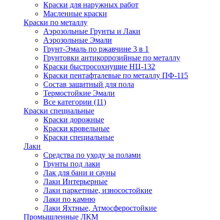
Краски для наружных работ
Масленные краски
Краски по металлу
Аэрозольные Грунты и Лаки
Аэрозольные Эмали
Грунт-Эмаль по ржавчине 3 в 1
Грунтовки антикоррозийные по металлу
Краски быстросохнущие НЦ-132
Краски пентафталевые по металлу ПФ-115
Состав защитный для пола
Термостойкие Эмали
Все категории (11)
Краски специальные
Краски дорожные
Краски кровельные
Краски специальные
Лаки
Cредства по уходу за полами
Грунты под лаки
Лак для бани и сауны
Лаки Интерьерные
Лаки паркетные, износостойкие
Лаки по камню
Лаки Яхтные, Атмосферостойкие
Промышленные ЛКМ