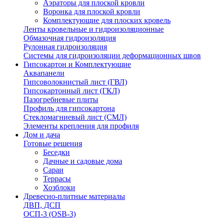
Аэраторы для плоской кровли
Воронка для плоской кровли
Комплектующие для плоских кровель
Ленты кровельные и гидроизоляционные
Обмазочная гидроизоляция
Рулонная гидроизоляция
Системы для гидроизоляции деформационных швов
Гипсокартон и Комплектующие
Аквапанели
Гипсоволокнистый лист (ГВЛ)
Гипсокартонный лист (ГКЛ)
Пазогребневые плиты
Профиль для гипсокартона
Стекломагниевый лист (СМЛ)
Элементы крепления для профиля
Дом и дача
Готовые решения
Беседки
Дачные и садовые дома
Сараи
Террасы
Хозблоки
Древесно-плитные материалы
ДВП, ДСП
ОСП-3 (OSB-3)