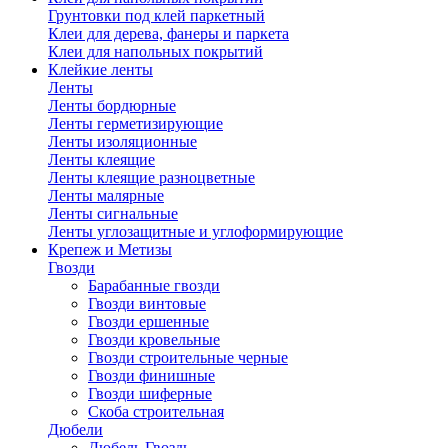
Грунтовки под клей паркетный
Клеи для дерева, фанеры и паркета
Клеи для напольных покрытий
Клейкие ленты
Ленты
Ленты бордюрные
Ленты герметизирующие
Ленты изоляционные
Ленты клеящие
Ленты клеящие разноцветные
Ленты малярные
Ленты сигнальные
Ленты углозащитные и углоформирующие
Крепеж и Метизы
Гвозди
Барабанные гвозди
Гвозди винтовые
Гвозди ершенные
Гвозди кровельные
Гвозди строительные черные
Гвозди финишные
Гвозди шиферные
Скоба строительная
Дюбели
Дюбель Гвоздь