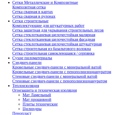
Сетки Металличские и Композитные
Композитная сетка
Сетка сварная в картах
Сетка сварная в рулонах
Сетки строительные
Комплектующие для штукатурных работ
Сетка защитная для укрывания строительных лесов
Сетка стеклотканевая щелочестойкая малярная
Сетка стеклотканевая щелочестойкая фасадная
Сетка стеклотканевая щелочестойкая штукатурная
Сетка строительная из базальтового волокна
Сетка строительная самоклеющаяся / серпянка
Сухие пиломатериалы
Сэндвич-панели
Кровельные сэндвич-панели с минеральной ватой
Кровельные сэндвич-панели с пенополиизоциануратом
Стеновые сэндвич-панели с минеральной ватой
Стеновые сэндвич-панели с пенополиизоциануратом
Теплоизоляция
Огнезащита и техническая изоляция
Мат Ламельный
Мат прошивной
Плиты технические
Цилиндры
Пенопласт