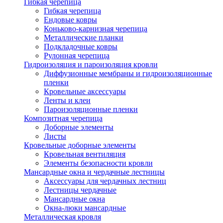
Гибкая черепица
Гибкая черепица
Ендовые ковры
Коньково-карнизная черепица
Металлические планки
Подкладочные ковры
Рулонная черепица
Гидроизоляция и пароизоляция кровли
Диффузионные мембраны и гидроизоляционные
пленки
Кровельные аксессуары
Ленты и клеи
Пароизоляционные пленки
Композитная черепица
Доборные элементы
Листы
Кровельные доборные элементы
Кровельная вентиляция
Элементы безопасности кровли
Мансардные окна и чердачные лестницы
Аксессуары для чердачных лестниц
Лестницы чердачные
Мансардные окна
Окна-люки мансардные
Металлическая кровля