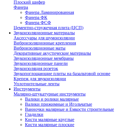
Плоский шифер
Фанера
Фанера Ламинированная
Фанера ФК
Фанера ФСФ
Цементно-стружечная плита (ЦСП)
Звукоизоляционные материалы
Аксессуары для шумоизоляции
Виброизоляционные крепления
Виброизоляционные маты
Декоративные акустические материалы
Звукоизоляционные мембраны
Звукоизоляционные панели
Звукоизоляция розеток
Звукопоглощающие плиты на базальтовой основе
Крепеж для звукоизоляции
Уплотнительные ленты
Инструменты
Малярно-штукатурные инструменты
Валики и ролики малярные
Валики прижимные и Игольчатые
Ванночки малярные и Емкости строительные
Гладилки
Кисти малярные круглые
Кисти малярные плоские