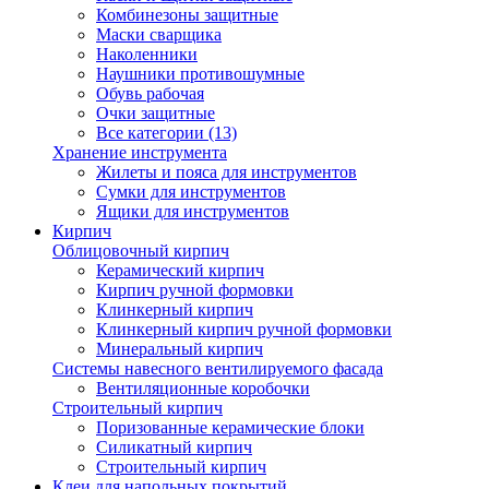
Комбинезоны защитные
Маски сварщика
Наколенники
Наушники противошумные
Обувь рабочая
Очки защитные
Все категории (13)
Хранение инструмента
Жилеты и пояса для инструментов
Сумки для инструментов
Ящики для инструментов
Кирпич
Облицовочный кирпич
Керамический кирпич
Кирпич ручной формовки
Клинкерный кирпич
Клинкерный кирпич ручной формовки
Минеральный кирпич
Системы навесного вентилируемого фасада
Вентиляционные коробочки
Строительный кирпич
Поризованные керамические блоки
Силикатный кирпич
Строительный кирпич
Клеи для напольных покрытий