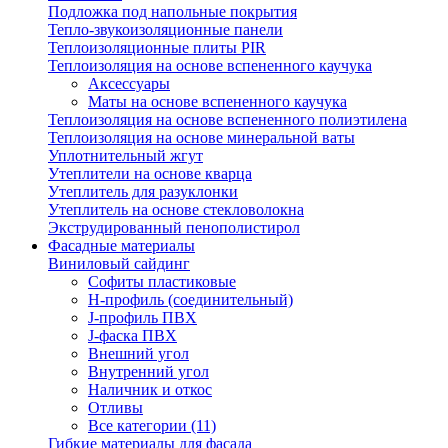
Подложка под напольные покрытия
Тепло-звукоизоляционные панели
Теплоизоляционные плиты PIR
Теплоизоляция на основе вспененного каучука
Аксессуары
Маты на основе вспененного каучука
Теплоизоляция на основе вспененного полиэтилена
Теплоизоляция на основе минеральной ваты
Уплотнительный жгут
Утеплители на основе кварца
Утеплитель для разуклонки
Утеплитель на основе стекловолокна
Экструдированный пенополистирол
Фасадные материалы
Виниловый сайдинг
Cофиты пластиковые
H-профиль (соединительный)
J-профиль ПВХ
J-фаска ПВХ
Внешний угол
Внутренний угол
Наличник и откос
Отливы
Все категории (11)
Гибкие материалы для фасада