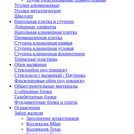
Уголки алюминиевые
Уголки металлические
Швеллер
Напольная плитка и ступени
Доборные элементы
Напольная клинкерная плитка
Промышленная плитка
Ступень клинкерная прямая
Ступень клинкерная угловая
Ступень клинкерная флорентинер
Террасные пластины
Обои малярные
Стеклообои под покраску
Стеклохолст малярный / Паутинка
Флизелиновые обои под покраску
Общестроительные материалы
U-образные блоки
Газобетонные блоки
Фундаментные блоки и плиты
Ограждения
Забор жалюзи
Заполнение штакетником
Коллекция Milan
Коллекция Texas