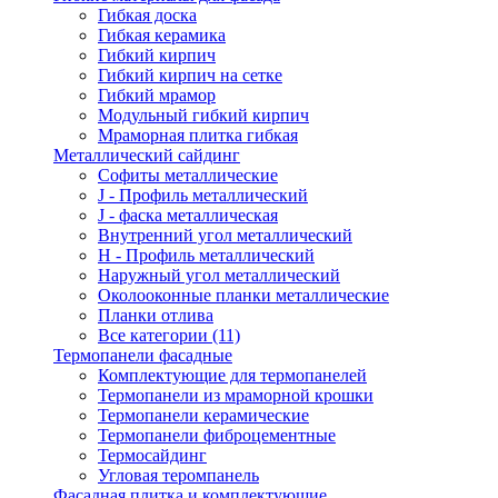
Гибкая доска
Гибкая керамика
Гибкий кирпич
Гибкий кирпич на сетке
Гибкий мрамор
Модульный гибкий кирпич
Мраморная плитка гибкая
Металлический сайдинг
Cофиты металлические
J - Профиль металлический
J - фаска металлическая
Внутренний угол металлический
Н - Профиль металлический
Наружный угол металлический
Околооконные планки металлические
Планки отлива
Все категории (11)
Термопанели фасадные
Комплектующие для термопанелей
Термопанели из мраморной крошки
Термопанели керамические
Термопанели фиброцементные
Термосайдинг
Угловая теромпанель
Фасадная плитка и комплектующие