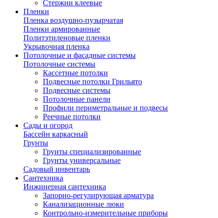
Стержни клеевые
Пленки
Пленка воздушно-пузырчатая
Пленки армированные
Политэтиленовые пленки
Укрывочная пленка
Потолочные и фасадные системы
Потолочные системы
Кассетные потолки
Подвесные потолки Грильято
Подвесные системы
Потолочные панели
Профили периметральные и подвесы
Реечные потолки
Сады и огород
Бассейн каркасный
Грунты
Грунты специализированные
Грунты универсальные
Садовый инвентарь
Сантехника
Инжинерная сантехника
Запорно-регулирующая арматура
Канализационные люки
Контрольно-измерительные приборы