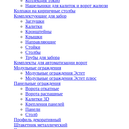
Коллекция Токио
Нащельники для калиток и ворот жалюзи
Колпаки на кирпичные столбы
Комплектующие для забор
Заглушки
Калитки
Кронштейны
Крышки
Направляющие
Стойки
Столбы
Трубы для забора
Комплекты для автоматизации ворот
Модульные ограждения
Модульные ограждения Эстет
Модульные ограждения Эстет плюс
Панельные ограждения
Ворота откатные
Ворота распашные
Калитки 3D
Крепления панелей
Панели
Столб
Профиль декоративный
Штакетник металлический