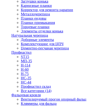
Заглушки конька
Карнизные планки
Корректор для ремонта царапин
Металлочерепица
Планки ендовы
Планки примыкания
Торцевые планки
Элементы отделки конька
Натуральная черепица
Доборные элементы
Комплектующие для ЦПЧ
Цементно-песчаная черепица
Профнастил
ST15
МП-35
Н-114
Н-60
Н-75
НС-35
НС-44
Профнастил склад
Все категории (14)
Фальцевая кровля
Вентилируемый прогон опорный фальц
Кляммеры для фальца