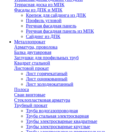
Террасная доска из МПК
Фасады из ДПК и МПК
Крепеж для сайдинга из ДПК
Профиль угловой
Реечная фасадная панель
Реечная фасадная панель из МПК
Сайдинг из ДПК
Металлопрокат
Арматура, проволока
Балка двутавровая
Заглушки для профильных труб
Квадрат стальной
Листовой прокат
Лист горячекатаный
Лист оцинкованный
Лист холоднокатанный
Полоса
Сваи винтовые
Стеклопластковая арматура
Трубный прокат
Труба водогазопроводная
Труба стальная электросварная
Трубы электросварные квадратные
Трубы электросварные круглые
Трубы электросварные прямоугольные