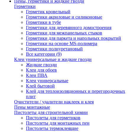
Пены, герметики и жидкие гвозди
Герметики
Герметик кровельный
Герметики акриловые и силиконовые
Герметики в тубе
Герметики для деревянного домостроения
Герметики для межпанельных стыков
Герметики для паркета и напольных покрытий
Герметики на основе MS-полимера
Герметики полиуретановый
Все категории (9)
Клеи универсальные и жидкие гвозди
Жидкие гвозди
Клеи для обоев
Клеи ПВА
Клеи универсальные
Клей бытовой
Клей для теплоизоляционных и перегородочных
плит
Очистители / удалители наклеек и клея
Пены монтажные
Пистолеты для строительной химии
Пистолеты для герметиков
Пистолеты для монтажных пен
Пистолеты термоклеящие