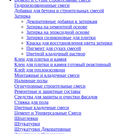
Гидроизоляционные смеси
Добавки для бетона и строительных смесей
Затирка
Декоративные добавки к затиркам
Затирка на цементной основе
Затирка на эпоксидной основе
Затирки силиконовые для плитки
Краска для восстановления цвета затирки
Пигмент для сухих смесей
Цветной кладочный раствор
Клеи для плитки и камня
Клеи для плитки и камня готовый реактивный
Клей для теплоизоляции
Монтажные и кладочные смеси
Наливные полы
Огнеупорные строительные смеси
Ремонтные и защитные составы
Средства для защиты и очистки фасадов
Стяжка для пола
Цветные кладочные смеси
Цемент и Универсальные Смеси
Шпатлевки
Штукатурки
Штукатурки Декоративные