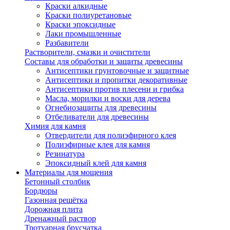
Краски алкидные
Краски полиуретановые
Краски эпоксидные
Лаки промышленные
Разбавители
Растворители, смазки и очистители
Составы для обработки и защиты древесины
Антисептики грунтовочные и защитные
Антисептики и пропитки декоративные
Антисептики против плесени и грибка
Масла, морилки и воски для дерева
Огнебиозащиты для древесины
Отбеливатели для древесины
Химия для камня
Отвердители для полиэфирного клея
Полиэфирные клея для камня
Резинатура
Эпоксидный клей для камня
Материалы для мощения
Бетонный столбик
Бордюры
Газонная решётка
Дорожная плита
Дренажный раствор
Тротуарная брусчатка