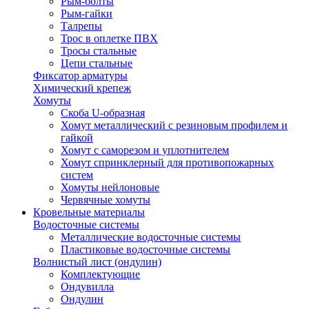
Рым-болты
Рым-гайки
Талрепы
Трос в оплетке ПВХ
Тросы стальные
Цепи стальные
Фиксатор арматуры
Химический крепеж
Хомуты
Скоба U-образная
Хомут металлический с резиновым профилем и
гайкой
Хомут с саморезом и уплотнителем
Хомут спринклерный для противопожарных
систем
Хомуты нейлоновые
Червячные хомуты
Кровельные материалы
Водосточные системы
Металлические водосточные системы
Пластиковые водосточные системы
Волнистый лист (ондулин)
Комплектующие
Ондувилла
Ондулин