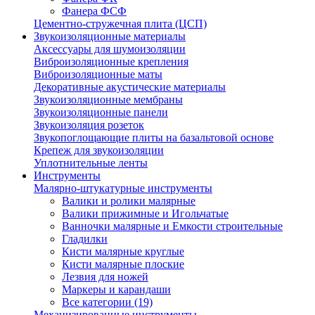
Фанера ФСФ
Цементно-стружечная плита (ЦСП)
Звукоизоляционные материалы
Аксессуары для шумоизоляции
Виброизоляционные крепления
Виброизоляционные маты
Декоративные акустические материалы
Звукоизоляционные мембраны
Звукоизоляционные панели
Звукоизоляция розеток
Звукопоглощающие плиты на базальтовой основе
Крепеж для звукоизоляции
Уплотнительные ленты
Инструменты
Малярно-штукатурные инструменты
Валики и ролики малярные
Валики прижимные и Игольчатые
Ванночки малярные и Емкости строительные
Гладилки
Кисти малярные круглые
Кисти малярные плоские
Лезвия для ножей
Маркеры и карандаши
Все категории (19)
Механизированные инструменты