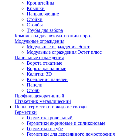
Кронштейны
Крышки
Направляющие
Стойки
Столбы
Трубы для забора
Комплекты для автоматизации ворот
Модульные ограждения
Модульные ограждения Эстет
Модульные ограждения Эстет плюс
Панельные ограждения
Ворота откатные
Ворота распашные
Калитки 3D
Крепления панелей
Панели
Столб
Профиль декоративный
Штакетник металлический
Пены, герметики и жидкие гвозди
Герметики
Герметик кровельный
Герметики акриловые и силиконовые
Герметики в тубе
Герметики для деревянного домостроения