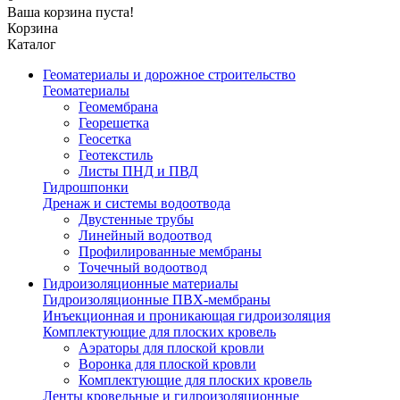
Ваша корзина пуста!
Корзина
Каталог
Геоматериалы и дорожное строительство
Геоматериалы
Геомембрана
Георешетка
Геосетка
Геотекстиль
Листы ПНД и ПВД
Гидрошпонки
Дренаж и системы водоотвода
Двустенные трубы
Линейный водоотвод
Профилированные мембраны
Точечный водоотвод
Гидроизоляционные материалы
Гидроизоляционные ПВХ-мембраны
Инъекционная и проникающая гидроизоляция
Комплектующие для плоских кровель
Аэраторы для плоской кровли
Воронка для плоской кровли
Комплектующие для плоских кровель
Ленты кровельные и гидроизоляционные