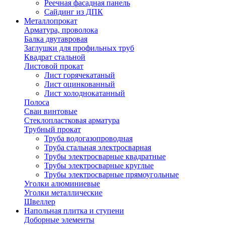
Реечная фасадная панель
Сайдинг из ДПК
Металлопрокат
Арматура, проволока
Балка двутавровая
Заглушки для профильных труб
Квадрат стальной
Листовой прокат
Лист горячекатаный
Лист оцинкованный
Лист холоднокатанный
Полоса
Сваи винтовые
Стеклопластковая арматура
Трубный прокат
Труба водогазопроводная
Труба стальная электросварная
Трубы электросварные квадратные
Трубы электросварные круглые
Трубы электросварные прямоугольные
Уголки алюминиевые
Уголки металлические
Швеллер
Напольная плитка и ступени
Доборные элементы