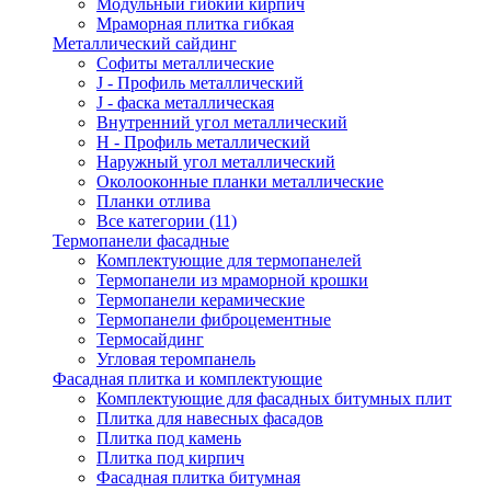
Модульный гибкий кирпич
Мраморная плитка гибкая
Металлический сайдинг
Cофиты металлические
J - Профиль металлический
J - фаска металлическая
Внутренний угол металлический
Н - Профиль металлический
Наружный угол металлический
Околооконные планки металлические
Планки отлива
Все категории (11)
Термопанели фасадные
Комплектующие для термопанелей
Термопанели из мраморной крошки
Термопанели керамические
Термопанели фиброцементные
Термосайдинг
Угловая теромпанель
Фасадная плитка и комплектующие
Комплектующие для фасадных битумных плит
Плитка для навесных фасадов
Плитка под камень
Плитка под кирпич
Фасадная плитка битумная