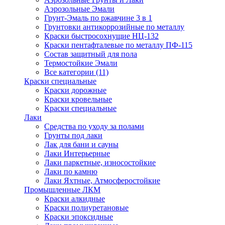
Аэрозольные Эмали
Грунт-Эмаль по ржавчине 3 в 1
Грунтовки антикоррозийные по металлу
Краски быстросохнущие НЦ-132
Краски пентафталевые по металлу ПФ-115
Состав защитный для пола
Термостойкие Эмали
Все категории (11)
Краски специальные
Краски дорожные
Краски кровельные
Краски специальные
Лаки
Cредства по уходу за полами
Грунты под лаки
Лак для бани и сауны
Лаки Интерьерные
Лаки паркетные, износостойкие
Лаки по камню
Лаки Яхтные, Атмосферостойкие
Промышленные ЛКМ
Краски алкидные
Краски полиуретановые
Краски эпоксидные