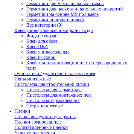
Герметики для межпанельных стыков
Герметики для паркета и напольных покрытий
Герметики на основе MS-полимера
Герметики полиуретановый
Все категории (9)
Клеи универсальные и жидкие гвозди
Жидкие гвозди
Клеи для обоев
Клеи ПВА
Клеи универсальные
Клей бытовой
Клей для теплоизоляционных и перегородочных
плит
Очистители / удалители наклеек и клея
Пены монтажные
Пистолеты для строительной химии
Пистолеты для герметиков
Пистолеты для монтажных пен
Пистолеты термоклеящие
Стержни клеевые
Пленки
Пленка воздушно-пузырчатая
Пленки армированные
Политэтиленовые пленки
Укрывочная пленка