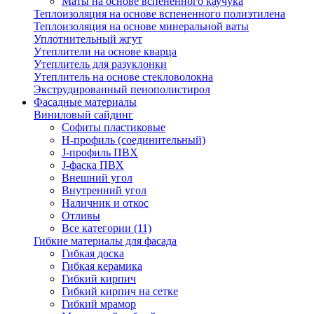
Маты на основе вспененного каучука
Теплоизоляция на основе вспененного полиэтилена
Теплоизоляция на основе минеральной ваты
Уплотнительный жгут
Утеплители на основе кварца
Утеплитель для разуклонки
Утеплитель на основе стекловолокна
Экструдированный пенополистирол
Фасадные материалы
Виниловый сайдинг
Cофиты пластиковые
H-профиль (соединительный)
J-профиль ПВХ
J-фаска ПВХ
Внешний угол
Внутренний угол
Наличник и откос
Отливы
Все категории (11)
Гибкие материалы для фасада
Гибкая доска
Гибкая керамика
Гибкий кирпич
Гибкий кирпич на сетке
Гибкий мрамор