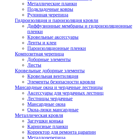
Металлические планки
Подкладочные ковры
Рулонная черепица
Гидроизоляция и пароизоляция кровли
Диффузионные мембраны и гидроизоляционные
пленки
Кровельные аксессуары
Ленты и клеи
Пароизоляционные пленки
Композитная черепица
Доборные элементы
Листы
Кровельные доборные элементы
Кровельная вентиляция
Элементы безопасности кровли
Мансардные окна и чердачные лестницы
Аксессуары для чердачных лестниц
Лестницы чердачные
Мансардные окна
Окна-люки мансардные
Металлическая кровля
Заглушки конька
Карнизные планки
Корректор для ремонта царапин
Металлочерепица