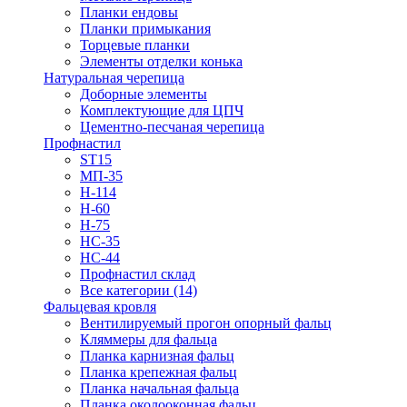
Планки ендовы
Планки примыкания
Торцевые планки
Элементы отделки конька
Натуральная черепица
Доборные элементы
Комплектующие для ЦПЧ
Цементно-песчаная черепица
Профнастил
ST15
МП-35
Н-114
Н-60
Н-75
НС-35
НС-44
Профнастил склад
Все категории (14)
Фальцевая кровля
Вентилируемый прогон опорный фальц
Кляммеры для фальца
Планка карнизная фальц
Планка крепежная фальц
Планка начальная фальца
Планка околооконная фальц