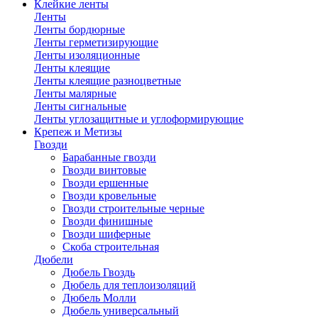
Клейкие ленты
Ленты
Ленты бордюрные
Ленты герметизирующие
Ленты изоляционные
Ленты клеящие
Ленты клеящие разноцветные
Ленты малярные
Ленты сигнальные
Ленты углозащитные и углоформирующие
Крепеж и Метизы
Гвозди
Барабанные гвозди
Гвозди винтовые
Гвозди ершенные
Гвозди кровельные
Гвозди строительные черные
Гвозди финишные
Гвозди шиферные
Скоба строительная
Дюбели
Дюбель Гвоздь
Дюбель для теплоизоляций
Дюбель Молли
Дюбель универсальный