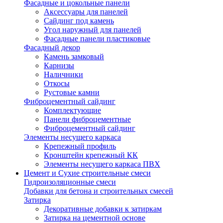
Фасадные и цокольные панели
Аксессуары для панелей
Сайдинг под камень
Угол наружный для панелей
Фасадные панели пластиковые
Фасадный декор
Камень замковый
Карнизы
Наличники
Откосы
Рустовые камни
Фиброцементный сайдинг
Комплектующие
Панели фиброцементные
Фиброцементный сайдинг
Элементы несущего каркаса
Крепежный профиль
Кронштейн крепежный КК
Элементы несущего каркаса ПВХ
Цемент и Сухие строительные смеси
Гидроизоляционные смеси
Добавки для бетона и строительных смесей
Затирка
Декоративные добавки к затиркам
Затирка на цементной основе