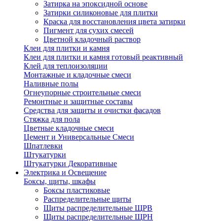
Затирка на эпоксидной основе
Затирки силиконовые для плитки
Краска для восстановления цвета затирки
Пигмент для сухих смесей
Цветной кладочный раствор
Клеи для плитки и камня
Клеи для плитки и камня готовый реактивный
Клей для теплоизоляции
Монтажные и кладочные смеси
Наливные полы
Огнеупорные строительные смеси
Ремонтные и защитные составы
Средства для защиты и очистки фасадов
Стяжка для пола
Цветные кладочные смеси
Цемент и Универсальные Смеси
Шпатлевки
Штукатурки
Штукатурки Декоративные
Электрика и Освещение
Боксы, щиты, шкафы
Боксы пластиковые
Распределительные щиты
Щиты распределительные ЩРВ
Щиты распределительные ЩРН