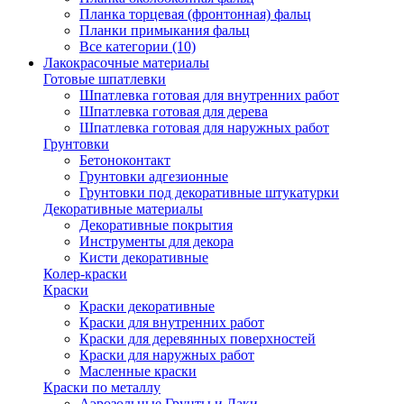
Планка торцевая (фронтонная) фальц
Планки примыкания фальц
Все категории (10)
Лакокрасочные материалы
Готовые шпатлевки
Шпатлевка готовая для внутренних работ
Шпатлевка готовая для дерева
Шпатлевка готовая для наружных работ
Грунтовки
Бетоноконтакт
Грунтовки адгезионные
Грунтовки под декоративные штукатурки
Декоративные материалы
Декоративные покрытия
Инструменты для декора
Кисти декоративные
Колер-краски
Краски
Краски декоративные
Краски для внутренних работ
Краски для деревянных поверхностей
Краски для наружных работ
Масленные краски
Краски по металлу
Аэрозольные Грунты и Лаки