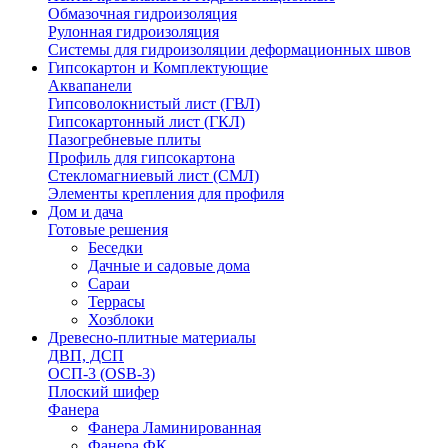
Обмазочная гидроизоляция
Рулонная гидроизоляция
Системы для гидроизоляции деформационных швов
Гипсокартон и Комплектующие
Аквапанели
Гипсоволокнистый лист (ГВЛ)
Гипсокартонный лист (ГКЛ)
Пазогребневые плиты
Профиль для гипсокартона
Стекломагниевый лист (СМЛ)
Элементы крепления для профиля
Дом и дача
Готовые решения
Беседки
Дачные и садовые дома
Сараи
Террасы
Хозблоки
Древесно-плитные материалы
ДВП, ДСП
ОСП-3 (OSB-3)
Плоский шифер
Фанера
Фанера Ламинированная
Фанера ФК