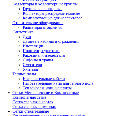
Коллекторы и коллекторные группы
Группы коллекторные
Коллекторы распределительные
Комплектующие для коллекторов
Отопительное оборудование
Радиаторы отопления
Сантехника
Душ
Душевые кабины и ограждения
Инсталяции
Полотенцесушители
Раковины и пъедесталы
Сифоны и трапы
Смесители
Унитазы
Теплые полы
Нагревательные кабели
Нагревательные маты для тёплого пола
Теплоизоляционные плиты
Сетки Металличские и Композитные
Композитная сетка
Сетка сварная в картах
Сетка сварная в рулонах
Сетки строительные
Комплектующие для штукатурных работ