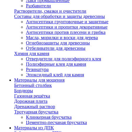
Лаки промышленные
Разбавители
Растворители, смазки и очистители
Составы для обработки и защиты древесины
Антисептики грунтовочные и защитные
Антисептики и пропитки декоративные
Антисептики против плесени и грибка
Масла, морилки и воски для дерева
Огнебиозащиты для древесины
Отбеливатели для древесины
Химия для камня
Отвердители для полиэфирного клея
Полиэфирные клея для камня
Резинатура
Эпоксидный клей для камня
Материалы для мощения
Бетонный столбик
Бордюры
Газонная решётка
Дорожная плита
Дренажный раствор
Тротуарная брусчатка
Клинкерная брусчатка
Цементно-песчаная брусчатка
Материалы из ДПК