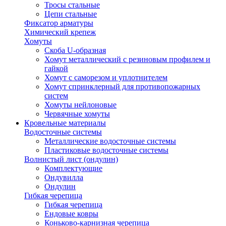
Тросы стальные
Цепи стальные
Фиксатор арматуры
Химический крепеж
Хомуты
Скоба U-образная
Хомут металлический с резиновым профилем и
гайкой
Хомут с саморезом и уплотнителем
Хомут спринклерный для противопожарных
систем
Хомуты нейлоновые
Червячные хомуты
Кровельные материалы
Водосточные системы
Металлические водосточные системы
Пластиковые водосточные системы
Волнистый лист (ондулин)
Комплектующие
Ондувилла
Ондулин
Гибкая черепица
Гибкая черепица
Ендовые ковры
Коньково-карнизная черепица