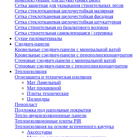
Сетка защитная для укрывания строительных лесов
Сетка стеклотканевая щелочестойкая малярная
Сетка стеклотканевая щелочестойкая фасадная
Сетка стеклотканевая щелочестойкая штукатурная
Сетка строительная из базальтового волокна
Сетка строительная самоклеющаяся / серпянка
Сухие пиломатериалы
Сэндвич-панели
Кровельные сэндвич-панели с минеральной ватой
Кровельные сэндвич-панели с пенополиизоциануратом
Стеновые сэндвич-панели с минеральной ватой
Стеновые сэндвич-панели с пенополиизоциануратом
Теплоизоляция
Огнезащита и техническая изоляция
Мат Ламельный
Мат прошивной
Плиты технические
Цилиндры
Пенопласт
Подложка под напольные покрытия
Тепло-звукоизоляционные панели
Теплоизоляционные плиты PIR
Теплоизоляция на основе вспененного каучука
Аксессуары