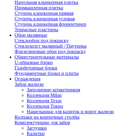
Напольная клинкерная плитка
Промышленная плитка
Ступень клинкерная прямая
Ступень клинкерная угловая
Ступень клинкерная флорентинер
Террасные пластины
Обои малярные
Стеклообои под покраску
Стеклохолст малярный / Паутинка
Флизелиновые обои под покраску
Общестроительные материалы
U-образные блоки
Газобетонные блоки
Фундаментные блоки и плиты
Ограждения
Забор жалюзи
Заполнение штакетником
Коллекция Milan
Коллекция Texas
Коллекция Токио
Нащельники для калиток и ворот жалюзи
Колпаки на кирпичные столбы
Комплектующие для забор
Заглушки
Калитки