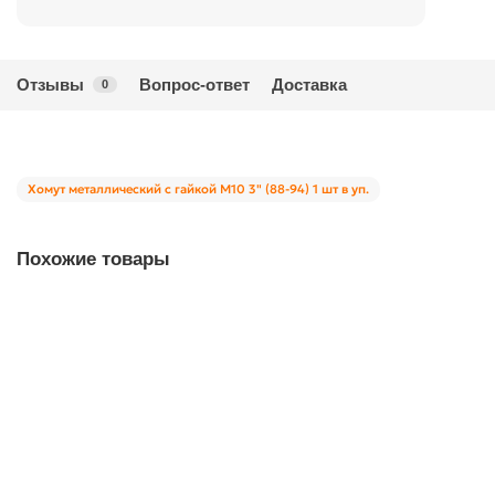
Отзывы
Вопрос-ответ
Доставка
0
Хомут металлический с гайкой М10 3" (88-94) 1 шт в уп.
Похожие товары
00-00005660
Хомут металлический с гайкой М8 1 1/2" (47-52) 1шт. в уп.
00-00005660
29