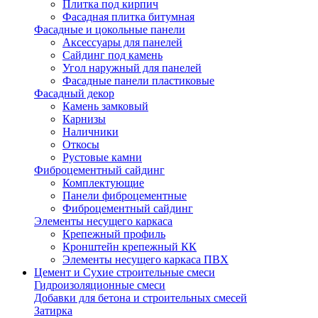
Плитка под кирпич
Фасадная плитка битумная
Фасадные и цокольные панели
Аксессуары для панелей
Сайдинг под камень
Угол наружный для панелей
Фасадные панели пластиковые
Фасадный декор
Камень замковый
Карнизы
Наличники
Откосы
Рустовые камни
Фиброцементный сайдинг
Комплектующие
Панели фиброцементные
Фиброцементный сайдинг
Элементы несущего каркаса
Крепежный профиль
Кронштейн крепежный КК
Элементы несущего каркаса ПВХ
Цемент и Сухие строительные смеси
Гидроизоляционные смеси
Добавки для бетона и строительных смесей
Затирка