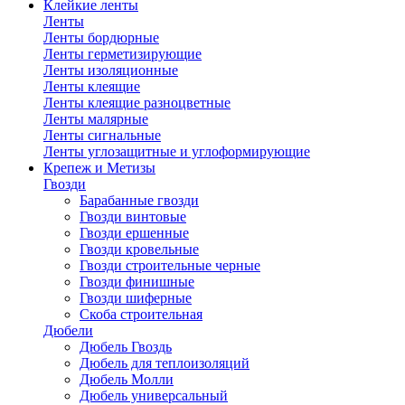
Клейкие ленты
Ленты
Ленты бордюрные
Ленты герметизирующие
Ленты изоляционные
Ленты клеящие
Ленты клеящие разноцветные
Ленты малярные
Ленты сигнальные
Ленты углозащитные и углоформирующие
Крепеж и Метизы
Гвозди
Барабанные гвозди
Гвозди винтовые
Гвозди ершенные
Гвозди кровельные
Гвозди строительные черные
Гвозди финишные
Гвозди шиферные
Скоба строительная
Дюбели
Дюбель Гвоздь
Дюбель для теплоизоляций
Дюбель Молли
Дюбель универсальный