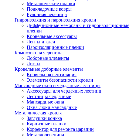
Металлические планки
Подкладочные ковры
Рулонная черепица
Гидроизоляция и пароизоляция кровли
Диффузионные мембраны и гидроизоляционные
пленки
Кровельные аксессуары
Ленты и клеи
Пароизоляционные пленки
Композитная черепица
Доборные элементы
Листы
Кровельные доборные элементы
Кровельная вентиляция
Элементы безопасности кровли
Мансардные окна и чердачные лестницы
Аксессуары для чердачных лестниц
Лестницы чердачные
Мансардные окна
Окна-люки мансардные
Металлическая кровля
Заглушки конька
Карнизные планки
Корректор для ремонта царапин
Металлочерепица