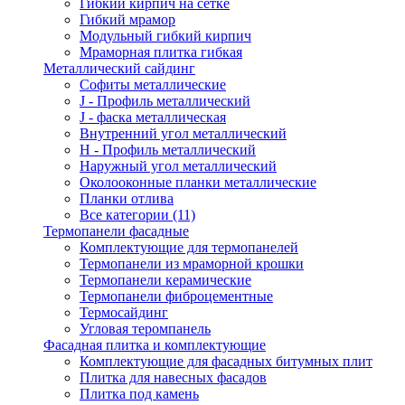
Гибкий кирпич на сетке
Гибкий мрамор
Модульный гибкий кирпич
Мраморная плитка гибкая
Металлический сайдинг
Cофиты металлические
J - Профиль металлический
J - фаска металлическая
Внутренний угол металлический
Н - Профиль металлический
Наружный угол металлический
Околооконные планки металлические
Планки отлива
Все категории (11)
Термопанели фасадные
Комплектующие для термопанелей
Термопанели из мраморной крошки
Термопанели керамические
Термопанели фиброцементные
Термосайдинг
Угловая теромпанель
Фасадная плитка и комплектующие
Комплектующие для фасадных битумных плит
Плитка для навесных фасадов
Плитка под камень