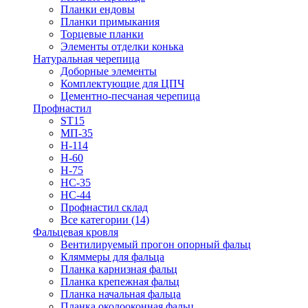
Планки ендовы
Планки примыкания
Торцевые планки
Элементы отделки конька
Натуральная черепица
Доборные элементы
Комплектующие для ЦПЧ
Цементно-песчаная черепица
Профнастил
ST15
МП-35
Н-114
Н-60
Н-75
НС-35
НС-44
Профнастил склад
Все категории (14)
Фальцевая кровля
Вентилируемый прогон опорный фальц
Кляммеры для фальца
Планка карнизная фальц
Планка крепежная фальц
Планка начальная фальца
Планка околооконная фальц