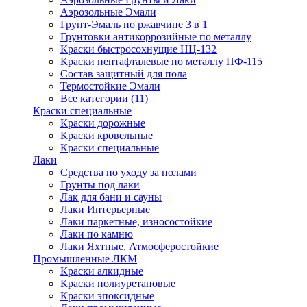
Аэрозольные Эмали
Грунт-Эмаль по ржавчине 3 в 1
Грунтовки антикоррозийные по металлу
Краски быстросохнущие НЦ-132
Краски пентафталевые по металлу ПФ-115
Состав защитный для пола
Термостойкие Эмали
Все категории (11)
Краски специальные
Краски дорожные
Краски кровельные
Краски специальные
Лаки
Cредства по уходу за полами
Грунты под лаки
Лак для бани и сауны
Лаки Интерьерные
Лаки паркетные, износостойкие
Лаки по камню
Лаки Яхтные, Атмосферостойкие
Промышленные ЛКМ
Краски алкидные
Краски полиуретановые
Краски эпоксидные