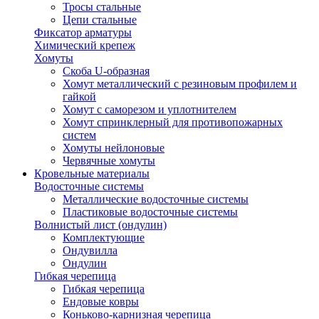
Тросы стальные
Цепи стальные
Фиксатор арматуры
Химический крепеж
Хомуты
Скоба U-образная
Хомут металлический с резиновым профилем и
гайкой
Хомут с саморезом и уплотнителем
Хомут спринклерный для противопожарных
систем
Хомуты нейлоновые
Червячные хомуты
Кровельные материалы
Водосточные системы
Металлические водосточные системы
Пластиковые водосточные системы
Волнистый лист (ондулин)
Комплектующие
Ондувилла
Ондулин
Гибкая черепица
Гибкая черепица
Ендовые ковры
Коньково-карнизная черепица