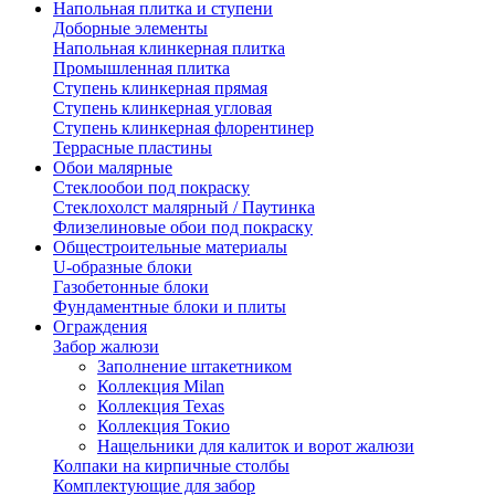
Напольная плитка и ступени
Доборные элементы
Напольная клинкерная плитка
Промышленная плитка
Ступень клинкерная прямая
Ступень клинкерная угловая
Ступень клинкерная флорентинер
Террасные пластины
Обои малярные
Стеклообои под покраску
Стеклохолст малярный / Паутинка
Флизелиновые обои под покраску
Общестроительные материалы
U-образные блоки
Газобетонные блоки
Фундаментные блоки и плиты
Ограждения
Забор жалюзи
Заполнение штакетником
Коллекция Milan
Коллекция Texas
Коллекция Токио
Нащельники для калиток и ворот жалюзи
Колпаки на кирпичные столбы
Комплектующие для забор