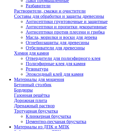
Лаки промышленные
Разбавители
Растворители, смазки и очистители
Составы для обработки и защиты древесины
Антисептики грунтовочные и защитные
Антисептики и пропитки декоративные
Антисептики против плесени и грибка
Масла, морилки и воски для дерева
Огнебиозащиты для древесины
Отбеливатели для древесины
Химия для камня
Отвердители для полиэфирного клея
Полиэфирные клея для камня
Резинатура
Эпоксидный клей для камня
Материалы для мощения
Бетонный столбик
Бордюры
Газонная решётка
Дорожная плита
Дренажный раствор
Тротуарная брусчатка
Клинкерная брусчатка
Цементно-песчаная брусчатка
Материалы из ДПК и МПК