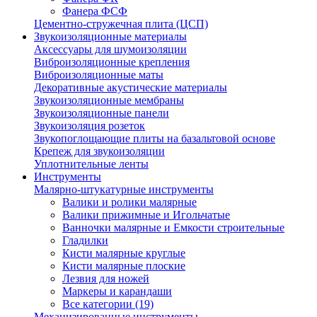
Фанера ФСФ
Цементно-стружечная плита (ЦСП)
Звукоизоляционные материалы
Аксессуары для шумоизоляции
Виброизоляционные крепления
Виброизоляционные маты
Декоративные акустические материалы
Звукоизоляционные мембраны
Звукоизоляционные панели
Звукоизоляция розеток
Звукопоглощающие плиты на базальтовой основе
Крепеж для звукоизоляции
Уплотнительные ленты
Инструменты
Малярно-штукатурные инструменты
Валики и ролики малярные
Валики прижимные и Игольчатые
Ванночки малярные и Емкости строительные
Гладилки
Кисти малярные круглые
Кисти малярные плоские
Лезвия для ножей
Маркеры и карандаши
Все категории (19)
Механизированные инструменты