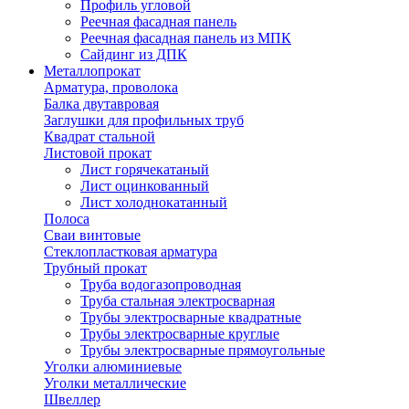
Профиль угловой
Реечная фасадная панель
Реечная фасадная панель из МПК
Сайдинг из ДПК
Металлопрокат
Арматура, проволока
Балка двутавровая
Заглушки для профильных труб
Квадрат стальной
Листовой прокат
Лист горячекатаный
Лист оцинкованный
Лист холоднокатанный
Полоса
Сваи винтовые
Стеклопластковая арматура
Трубный прокат
Труба водогазопроводная
Труба стальная электросварная
Трубы электросварные квадратные
Трубы электросварные круглые
Трубы электросварные прямоугольные
Уголки алюминиевые
Уголки металлические
Швеллер