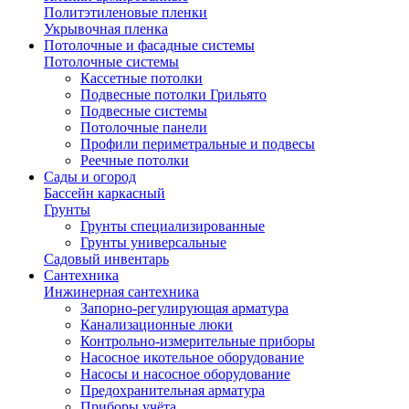
Политэтиленовые пленки
Укрывочная пленка
Потолочные и фасадные системы
Потолочные системы
Кассетные потолки
Подвесные потолки Грильято
Подвесные системы
Потолочные панели
Профили периметральные и подвесы
Реечные потолки
Сады и огород
Бассейн каркасный
Грунты
Грунты специализированные
Грунты универсальные
Садовый инвентарь
Сантехника
Инжинерная сантехника
Запорно-регулирующая арматура
Канализационные люки
Контрольно-измерительные приборы
Насосное икотельное оборудование
Насосы и насосное оборудование
Предохранительная арматура
Приборы учёта