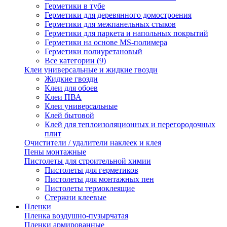
Герметики в тубе
Герметики для деревянного домостроения
Герметики для межпанельных стыков
Герметики для паркета и напольных покрытий
Герметики на основе MS-полимера
Герметики полиуретановый
Все категории (9)
Клеи универсальные и жидкие гвозди
Жидкие гвозди
Клеи для обоев
Клеи ПВА
Клеи универсальные
Клей бытовой
Клей для теплоизоляционных и перегородочных
плит
Очистители / удалители наклеек и клея
Пены монтажные
Пистолеты для строительной химии
Пистолеты для герметиков
Пистолеты для монтажных пен
Пистолеты термоклеящие
Стержни клеевые
Пленки
Пленка воздушно-пузырчатая
Пленки армированные