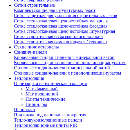
Сетки строительные
Комплектующие для штукатурных работ
Сетка защитная для укрывания строительных лесов
Сетка стеклотканевая щелочестойкая малярная
Сетка стеклотканевая щелочестойкая фасадная
Сетка стеклотканевая щелочестойкая штукатурная
Сетка строительная из базальтового волокна
Сетка строительная самоклеющаяся / серпянка
Сухие пиломатериалы
Сэндвич-панели
Кровельные сэндвич-панели с минеральной ватой
Кровельные сэндвич-панели с пенополиизоциануратом
Стеновые сэндвич-панели с минеральной ватой
Стеновые сэндвич-панели с пенополиизоциануратом
Теплоизоляция
Огнезащита и техническая изоляция
Мат Ламельный
Мат прошивной
Плиты технические
Цилиндры
Пенопласт
Подложка под напольные покрытия
Тепло-звукоизоляционные панели
Теплоизоляционные плиты PIR