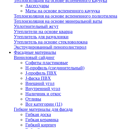
Теплоизоляция на основе вспененного каучука
Аксессуары
Маты на основе вспененного каучука
Теплоизоляция на основе вспененного полиэтилена
Теплоизоляция на основе минеральной ваты
Уплотнительный жгут
Утеплители на основе кварца
Утеплитель для разуклонки
Утеплитель на основе стекловолокна
Экструдированный пенополистирол
Фасадные материалы
Виниловый сайдинг
Cофиты пластиковые
H-профиль (соединительный)
J-профиль ПВХ
J-фаска ПВХ
Внешний угол
Внутренний угол
Наличник и откос
Отливы
Все категории (11)
Гибкие материалы для фасада
Гибкая доска
Гибкая керамика
Гибкий кирпич