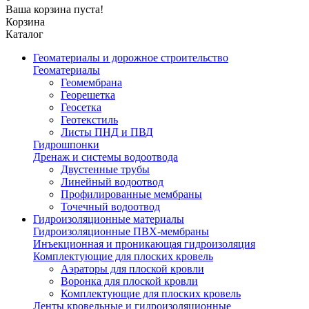
Ваша корзина пуста!
Корзина
Каталог
Геоматериалы и дорожное строительство
Геоматериалы
Геомембрана
Георешетка
Геосетка
Геотекстиль
Листы ПНД и ПВД
Гидрошпонки
Дренаж и системы водоотвода
Двустенные трубы
Линейный водоотвод
Профилированные мембраны
Точечный водоотвод
Гидроизоляционные материалы
Гидроизоляционные ПВХ-мембраны
Инъекционная и проникающая гидроизоляция
Комплектующие для плоских кровель
Аэраторы для плоской кровли
Воронка для плоской кровли
Комплектующие для плоских кровель
Ленты кровельные и гидроизоляционные