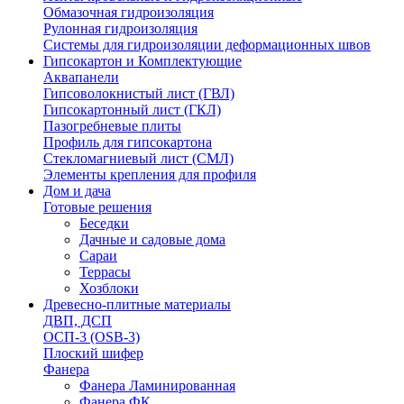
Обмазочная гидроизоляция
Рулонная гидроизоляция
Системы для гидроизоляции деформационных швов
Гипсокартон и Комплектующие
Аквапанели
Гипсоволокнистый лист (ГВЛ)
Гипсокартонный лист (ГКЛ)
Пазогребневые плиты
Профиль для гипсокартона
Стекломагниевый лист (СМЛ)
Элементы крепления для профиля
Дом и дача
Готовые решения
Беседки
Дачные и садовые дома
Сараи
Террасы
Хозблоки
Древесно-плитные материалы
ДВП, ДСП
ОСП-3 (OSB-3)
Плоский шифер
Фанера
Фанера Ламинированная
Фанера ФК