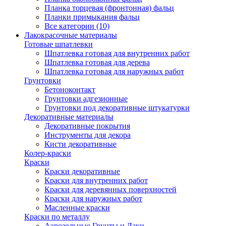
Планка торцевая (фронтонная) фальц
Планки примыкания фальц
Все категории (10)
Лакокрасочные материалы
Готовые шпатлевки
Шпатлевка готовая для внутренних работ
Шпатлевка готовая для дерева
Шпатлевка готовая для наружных работ
Грунтовки
Бетоноконтакт
Грунтовки адгезионные
Грунтовки под декоративные штукатурки
Декоративные материалы
Декоративные покрытия
Инструменты для декора
Кисти декоративные
Колер-краски
Краски
Краски декоративные
Краски для внутренних работ
Краски для деревянных поверхностей
Краски для наружных работ
Масленные краски
Краски по металлу
Аэрозольные Грунты и Лаки