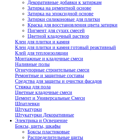
Декоративные добавки к затиркам
Затирка на цементной основе
Затирка на эпоксидной основе
Затирки силиконовые для плитки
Краска для восстановления цвета затирки
Пигмент для сухих смесей
Цветной кладочный раствор
Клеи для плитки и камня
Клеи для плитки и камня готовый реактивный
Клей для теплоизоляции
Монтажные и кладочные смеси
Наливные полы
Огнеупорные строительные смеси
Ремонтные и защитные составы
Средства для защиты и очистки фасадов
Стяжка для пола
Цветные кладочные смеси
Цемент и Универсальные Смеси
Шпатлевки
Штукатурки
Штукатурки Декоративные
Электрика и Освещение
Боксы, щиты, шкафы
Боксы пластиковые
Распределительные щиты