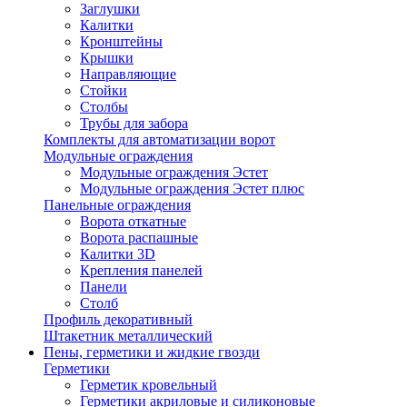
Заглушки
Калитки
Кронштейны
Крышки
Направляющие
Стойки
Столбы
Трубы для забора
Комплекты для автоматизации ворот
Модульные ограждения
Модульные ограждения Эстет
Модульные ограждения Эстет плюс
Панельные ограждения
Ворота откатные
Ворота распашные
Калитки 3D
Крепления панелей
Панели
Столб
Профиль декоративный
Штакетник металлический
Пены, герметики и жидкие гвозди
Герметики
Герметик кровельный
Герметики акриловые и силиконовые