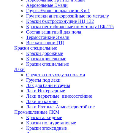
Аэрозольные Эмали
Грунт-Эмаль по ржавчине 3 в 1
Грунтовки антикоррозийные по металлу
Краски быстросохнущие НЦ-132
Краски пентафталевые по металлу ПФ-115
Состав защитный для пола
Термостойкие Эмали
Все категории (11)
Краски специальные
Краски дорожные
Краски кровельные
Краски специальные
Лаки
Cредства по уходу за полами
Грунты под лаки
Лак для бани и сауны
Лаки Интерьерные
Лаки паркетные, износостойкие
Лаки по камню
Лаки Яхтные, Атмосферостойкие
Промышленные ЛКМ
Краски алкидные
Краски полиуретановые
Краски эпоксидные