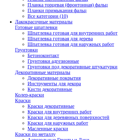
Планка торцевая (фронтонная) фальц
Планки примыкания фальц
Все категории (10)
Лакокрасочные материалы
Готовые шпатлевки
Шпатлевка готовая для внутренних работ
Шпатлевка готовая для дерева
Шпатлевка готовая для наружных работ
Грунтовки
Бетоноконтакт
Грунтовки адгезионные
Грунтовки под декоративные штукатурки
Декоративные материалы
Декоративные покрытия
Инструменты для декора
Кисти декоративные
Колер-краски
Краски
Краски декоративные
Краски для внутренних работ
Краски для деревянных поверхностей
Краски для наружных работ
Масленные краски
Краски по металлу
Аэрозольные Грунты и Лаки