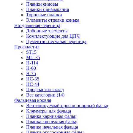
Планки ендовы
Планки примыкания
Торцевые планки
Элементы отделки конька
Натуральная черепица
Доборные элементы
Комплектующие для ЦПЧ
Цементно-песчаная черепица
Профнастил
ST15
МП-35
Н-114
Н-60
Н-75
НС-35
НС-44
Профнастил склад
Все категории (14)
Фальцевая кровля
Вентилируемый прогон опорный фальц
Кляммеры для фальца
Планка карнизная фальц
Планка крепежная фальц
Планка начальная фальца
Планка околооконная фальц