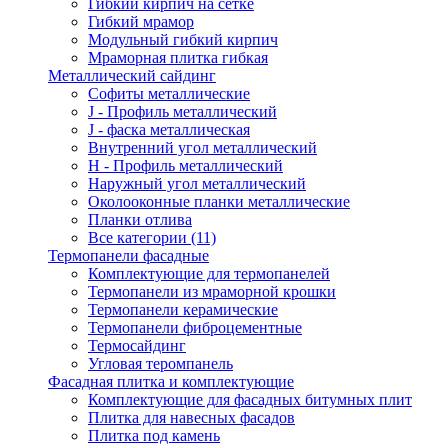
Гибкий кирпич на сетке
Гибкий мрамор
Модульный гибкий кирпич
Мраморная плитка гибкая
Металлический сайдинг
Cофиты металлические
J - Профиль металлический
J - фаска металлическая
Внутренний угол металлический
Н - Профиль металлический
Наружный угол металлический
Околооконные планки металлические
Планки отлива
Все категории (11)
Термопанели фасадные
Комплектующие для термопанелей
Термопанели из мраморной крошки
Термопанели керамические
Термопанели фиброцементные
Термосайдинг
Угловая теромпанель
Фасадная плитка и комплектующие
Комплектующие для фасадных битумных плит
Плитка для навесных фасадов
Плитка под камень