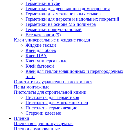
Герметики в тубе
Герметики для деревянного домостроения
Герметики для межпанельных стыков
Герметики для паркета и напольных покрытий
Герметики на основе MS-полимера
Герметики полиуретановый
Все категории (9)
Клеи универсальные и жидкие гвозди
Жидкие гвозди
Клеи для обоев
Клеи ПВА
Клеи универсальные
Клей бытовой
Клей для теплоизоляционных и перегородочных
плит
Очистители / удалители наклеек и клея
Пены монтажные
Пистолеты для строительной химии
Пистолеты для герметиков
Пистолеты для монтажных пен
Пистолеты термоклеящие
Стержни клеевые
Пленки
Пленка воздушно-пузырчатая
Пленки армированные