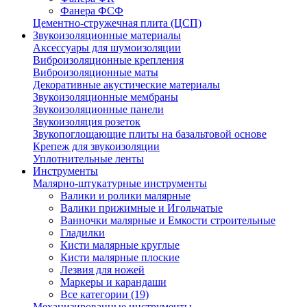
Фанера ФСФ
Цементно-стружечная плита (ЦСП)
Звукоизоляционные материалы
Аксессуары для шумоизоляции
Виброизоляционные крепления
Виброизоляционные маты
Декоративные акустические материалы
Звукоизоляционные мембраны
Звукоизоляционные панели
Звукоизоляция розеток
Звукопоглощающие плиты на базальтовой основе
Крепеж для звукоизоляции
Уплотнительные ленты
Инструменты
Малярно-штукатурные инструменты
Валики и ролики малярные
Валики прижимные и Игольчатые
Ванночки малярные и Емкости строительные
Гладилки
Кисти малярные круглые
Кисти малярные плоские
Лезвия для ножей
Маркеры и карандаши
Все категории (19)
Механизированные инструменты