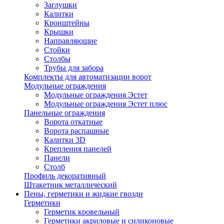
Заглушки
Калитки
Кронштейны
Крышки
Направляющие
Стойки
Столбы
Трубы для забора
Комплекты для автоматизации ворот
Модульные ограждения
Модульные ограждения Эстет
Модульные ограждения Эстет плюс
Панельные ограждения
Ворота откатные
Ворота распашные
Калитки 3D
Крепления панелей
Панели
Столб
Профиль декоративный
Штакетник металлический
Пены, герметики и жидкие гвозди
Герметики
Герметик кровельный
Герметики акриловые и силиконовые