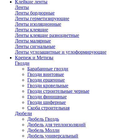
Клейкие ленты
Ленты
Ленты бордюрные
Ленты герметизирующие
Ленты изоляционные
Ленты клеящие
Ленты клеящие разноцветные
Ленты малярные
Ленты сигнальные
Ленты углозащитные и углоформирующие
Крепеж и Метизы
Гвозди
Барабанные гвозди
Гвозди винтовые
Гвозди ершенные
Гвозди кровельные
Гвозди строительные черные
Гвозди финишные
Гвозди шиферные
Скоба строительная
Дюбели
Дюбель Гвоздь
Дюбель для теплоизоляций
Дюбель Молли
Дюбель универсальный