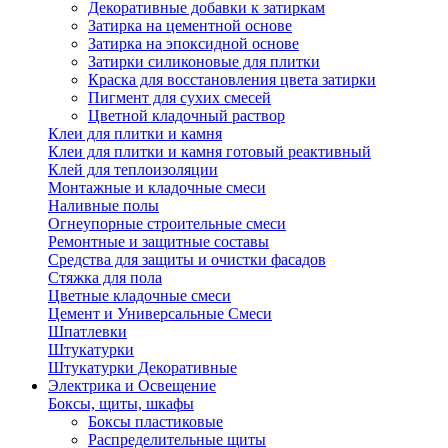
Декоративные добавки к затиркам
Затирка на цементной основе
Затирка на эпоксидной основе
Затирки силиконовые для плитки
Краска для восстановления цвета затирки
Пигмент для сухих смесей
Цветной кладочный раствор
Клеи для плитки и камня
Клеи для плитки и камня готовый реактивный
Клей для теплоизоляции
Монтажные и кладочные смеси
Наливные полы
Огнеупорные строительные смеси
Ремонтные и защитные составы
Средства для защиты и очистки фасадов
Стяжка для пола
Цветные кладочные смеси
Цемент и Универсальные Смеси
Шпатлевки
Штукатурки
Штукатурки Декоративные
Электрика и Освещение
Боксы, щиты, шкафы
Боксы пластиковые
Распределительные щиты