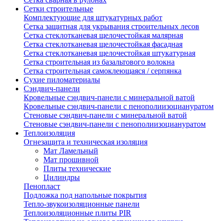
Сетки строительные
Комплектующие для штукатурных работ
Сетка защитная для укрывания строительных лесов
Сетка стеклотканевая щелочестойкая малярная
Сетка стеклотканевая щелочестойкая фасадная
Сетка стеклотканевая щелочестойкая штукатурная
Сетка строительная из базальтового волокна
Сетка строительная самоклеющаяся / серпянка
Сухие пиломатериалы
Сэндвич-панели
Кровельные сэндвич-панели с минеральной ватой
Кровельные сэндвич-панели с пенополиизоциануратом
Стеновые сэндвич-панели с минеральной ватой
Стеновые сэндвич-панели с пенополиизоциануратом
Теплоизоляция
Огнезащита и техническая изоляция
Мат Ламельный
Мат прошивной
Плиты технические
Цилиндры
Пенопласт
Подложка под напольные покрытия
Тепло-звукоизоляционные панели
Теплоизоляционные плиты PIR