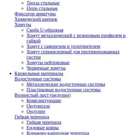
Тросы стальные
Цепи стальные
Фиксатор арматуры
Химический крепеж
Хомуты
Скоба U-образная
Хомут металлический с резиновым профилем и
гайкой
Хомут с саморезом и уплотнителем
Хомут спринклерный для противопожарных
систем
Хомуты нейлоновые
Червячные хомуты
Кровельные материалы
Водосточные системы
Металлические водосточные системы
Пластиковые водосточные системы
Волнистый лист (ондулин)
Комплектующие
Ондувилла
Ондулин
Гибкая черепица
Гибкая черепица
Ендовые ковры
Коньково-карнизная черепица