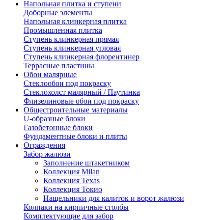
Напольная плитка и ступени
Доборные элементы
Напольная клинкерная плитка
Промышленная плитка
Ступень клинкерная прямая
Ступень клинкерная угловая
Ступень клинкерная флорентинер
Террасные пластины
Обои малярные
Стеклообои под покраску
Стеклохолст малярный / Паутинка
Флизелиновые обои под покраску
Общестроительные материалы
U-образные блоки
Газобетонные блоки
Фундаментные блоки и плиты
Ограждения
Забор жалюзи
Заполнение штакетником
Коллекция Milan
Коллекция Texas
Коллекция Токио
Нащельники для калиток и ворот жалюзи
Колпаки на кирпичные столбы
Комплектующие для забор