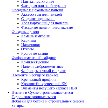
Плитка под кирпич
Фасадная плитка битумная
Фасадные и цокольные панели
Аксессуары для панелей
Сайдинг под камень
Угол наружный для панелей
Фасадные панели пластиковые
Фасадный декор
Камень замковый
Карнизы
Наличники
Откосы
Рустовые камни
Фиброцементный сайдинг
Комплектующие
Панели фиброцементные
Фиброцементный сайдинг
Элементы несущего каркаса
Крепежный профиль
Кронштейн крепежный КК
Элементы несущего каркаса ПВХ
Цемент и Сухие строительные смеси
Гидроизоляционные смеси
Добавки для бетона и строительных смесей
Затирка