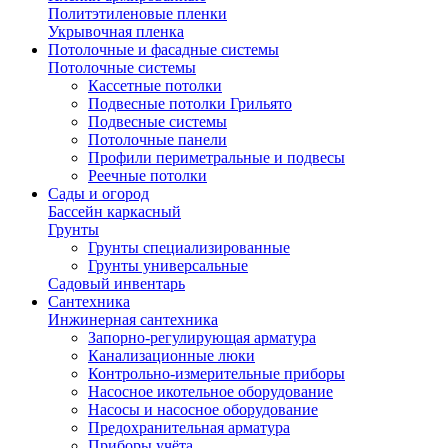
Политэтиленовые пленки
Укрывочная пленка
Потолочные и фасадные системы
Потолочные системы
Кассетные потолки
Подвесные потолки Грильято
Подвесные системы
Потолочные панели
Профили периметральные и подвесы
Реечные потолки
Сады и огород
Бассейн каркасный
Грунты
Грунты специализированные
Грунты универсальные
Садовый инвентарь
Сантехника
Инжинерная сантехника
Запорно-регулирующая арматура
Канализационные люки
Контрольно-измерительные приборы
Насосное икотельное оборудование
Насосы и насосное оборудование
Предохранительная арматура
Приборы учёта