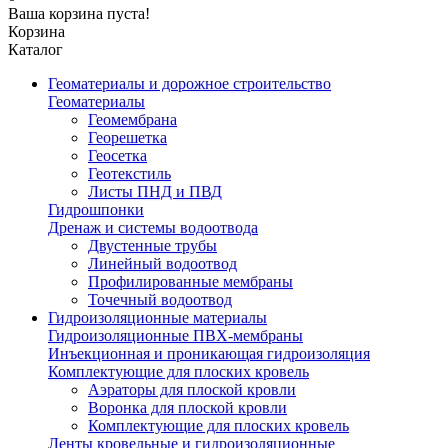
Ваша корзина пуста!
Корзина
Каталог
Геоматериалы и дорожное строительство
Геоматериалы
Геомембрана
Георешетка
Геосетка
Геотекстиль
Листы ПНД и ПВД
Гидрошпонки
Дренаж и системы водоотвода
Двустенные трубы
Линейный водоотвод
Профилированные мембраны
Точечный водоотвод
Гидроизоляционные материалы
Гидроизоляционные ПВХ-мембраны
Инъекционная и проникающая гидроизоляция
Комплектующие для плоских кровель
Аэраторы для плоской кровли
Воронка для плоской кровли
Комплектующие для плоских кровель
Ленты кровельные и гидроизоляционные