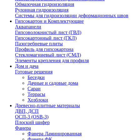
Обмазочная гидроизоляция
Рулонная гидроизоляция
Системы для гидроизоляции деформационных швов
Гипсокартон и Комплектующие
Аквапанели
Гипсоволокнистый лист (ГВЛ)
Гипсокартонный лист (ГКЛ)
Пазогребневые плиты
Профиль для гипсокартона
Стекломагниевый лист (СМЛ)
Элементы крепления для профиля
Дом и дача
Готовые решения
Беседки
Дачные и садовые дома
Сараи
Террасы
Хозблоки
Древесно-плитные материалы
ДВП, ДСП
ОСП-3 (OSB-3)
Плоский шифер
Фанера
Фанера Ламинированная
Фанера ФК