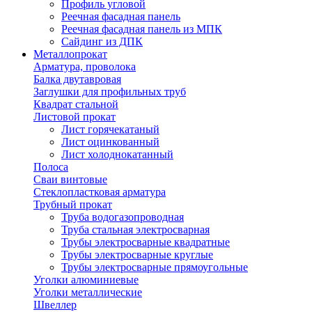
Профиль угловой
Реечная фасадная панель
Реечная фасадная панель из МПК
Сайдинг из ДПК
Металлопрокат
Арматура, проволока
Балка двутавровая
Заглушки для профильных труб
Квадрат стальной
Листовой прокат
Лист горячекатаный
Лист оцинкованный
Лист холоднокатанный
Полоса
Сваи винтовые
Стеклопластковая арматура
Трубный прокат
Труба водогазопроводная
Труба стальная электросварная
Трубы электросварные квадратные
Трубы электросварные круглые
Трубы электросварные прямоугольные
Уголки алюминиевые
Уголки металлические
Швеллер