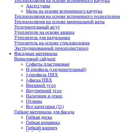
Теплоизоляция на основе вспененного каучука
Аксессуары
Маты на основе вспененного каучука
Теплоизоляция на основе вспененного полиэтилена
Теплоизоляция на основе минеральной ваты
Уплотнительный жгут
Утеплители на основе кварца
Утеплитель для разуклонки
Утеплитель на основе стекловолокна
Экструдированный пенополистирол
Фасадные материалы
Виниловый сайдинг
Cофиты пластиковые
H-профиль (соединительный)
J-профиль ПВХ
J-фаска ПВХ
Внешний угол
Внутренний угол
Наличник и откос
Отливы
Все категории (11)
Гибкие материалы для фасада
Гибкая доска
Гибкая керамика
Гибкий кирпич