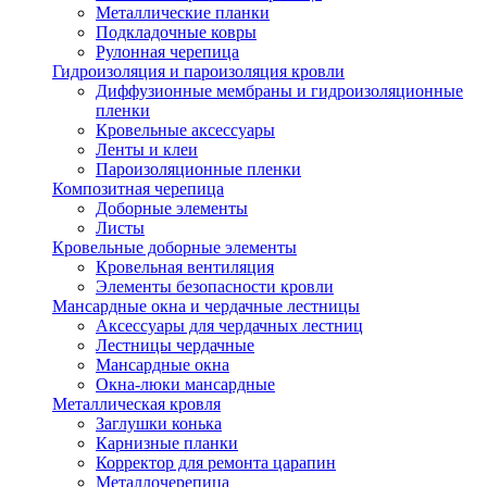
Металлические планки
Подкладочные ковры
Рулонная черепица
Гидроизоляция и пароизоляция кровли
Диффузионные мембраны и гидроизоляционные
пленки
Кровельные аксессуары
Ленты и клеи
Пароизоляционные пленки
Композитная черепица
Доборные элементы
Листы
Кровельные доборные элементы
Кровельная вентиляция
Элементы безопасности кровли
Мансардные окна и чердачные лестницы
Аксессуары для чердачных лестниц
Лестницы чердачные
Мансардные окна
Окна-люки мансардные
Металлическая кровля
Заглушки конька
Карнизные планки
Корректор для ремонта царапин
Металлочерепица