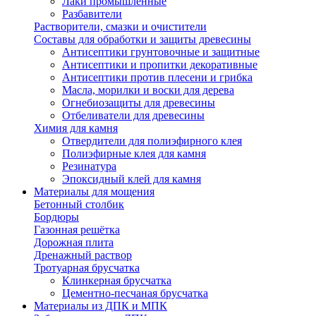
Лаки промышленные
Разбавители
Растворители, смазки и очистители
Составы для обработки и защиты древесины
Антисептики грунтовочные и защитные
Антисептики и пропитки декоративные
Антисептики против плесени и грибка
Масла, морилки и воски для дерева
Огнебиозащиты для древесины
Отбеливатели для древесины
Химия для камня
Отвердители для полиэфирного клея
Полиэфирные клея для камня
Резинатура
Эпоксидный клей для камня
Материалы для мощения
Бетонный столбик
Бордюры
Газонная решётка
Дорожная плита
Дренажный раствор
Тротуарная брусчатка
Клинкерная брусчатка
Цементно-песчаная брусчатка
Материалы из ДПК и МПК