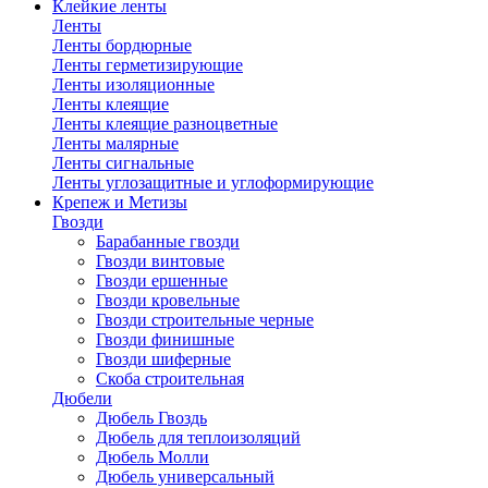
Клейкие ленты
Ленты
Ленты бордюрные
Ленты герметизирующие
Ленты изоляционные
Ленты клеящие
Ленты клеящие разноцветные
Ленты малярные
Ленты сигнальные
Ленты углозащитные и углоформирующие
Крепеж и Метизы
Гвозди
Барабанные гвозди
Гвозди винтовые
Гвозди ершенные
Гвозди кровельные
Гвозди строительные черные
Гвозди финишные
Гвозди шиферные
Скоба строительная
Дюбели
Дюбель Гвоздь
Дюбель для теплоизоляций
Дюбель Молли
Дюбель универсальный