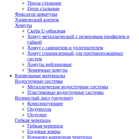
Тросы стальные
Цепи стальные
Фиксатор арматуры
Химический крепеж
Хомуты
Скоба U-образная
Хомут металлический с резиновым профилем и
гайкой
Хомут с саморезом и уплотнителем
Хомут спринклерный для противопожарных
систем
Хомуты нейлоновые
Червячные хомуты
Кровельные материалы
Водосточные системы
Металлические водосточные системы
Пластиковые водосточные системы
Волнистый лист (ондулин)
Комплектующие
Ондувилла
Ондулин
Гибкая черепица
Гибкая черепица
Ендовые ковры
Коньково-карнизная черепица