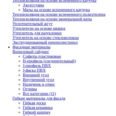
Теплоизоляция на основе вспененного каучука
Аксессуары
Маты на основе вспененного каучука
Теплоизоляция на основе вспененного полиэтилена
Теплоизоляция на основе минеральной ваты
Уплотнительный жгут
Утеплители на основе кварца
Утеплитель для разуклонки
Утеплитель на основе стекловолокна
Экструдированный пенополистирол
Фасадные материалы
Виниловый сайдинг
Cофиты пластиковые
H-профиль (соединительный)
J-профиль ПВХ
J-фаска ПВХ
Внешний угол
Внутренний угол
Наличник и откос
Отливы
Все категории (11)
Гибкие материалы для фасада
Гибкая доска
Гибкая керамика
Гибкий кирпич