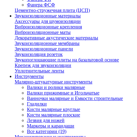
Фанера ФСФ
Цементно-стружечная плита (ЦСП)
Звукоизоляционные материалы
Аксессуары для шумоизоляции
Виброизоляционные крепления
Виброизоляционные маты
Декоративные акустические материалы
Звукоизоляционные мембраны
Звукоизоляционные панели
Звукоизоляция розеток
Звукопоглощающие плиты на базальтовой основе
Крепеж для звукоизоляции
Уплотнительные ленты
Инструменты
Малярно-штукатурные инструменты
Валики и ролики малярные
Валики прижимные и Игольчатые
Ванночки малярные и Емкости строительные
Гладилки
Кисти малярные круглые
Кисти малярные плоские
Лезвия для ножей
Маркеры и карандаши
Все категории (19)
Механизированные инструменты