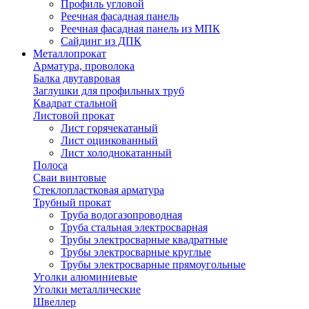
Профиль угловой
Реечная фасадная панель
Реечная фасадная панель из МПК
Сайдинг из ДПК
Металлопрокат
Арматура, проволока
Балка двутавровая
Заглушки для профильных труб
Квадрат стальной
Листовой прокат
Лист горячекатаный
Лист оцинкованный
Лист холоднокатанный
Полоса
Сваи винтовые
Стеклопластковая арматура
Трубный прокат
Труба водогазопроводная
Труба стальная электросварная
Трубы электросварные квадратные
Трубы электросварные круглые
Трубы электросварные прямоугольные
Уголки алюминиевые
Уголки металлические
Швеллер