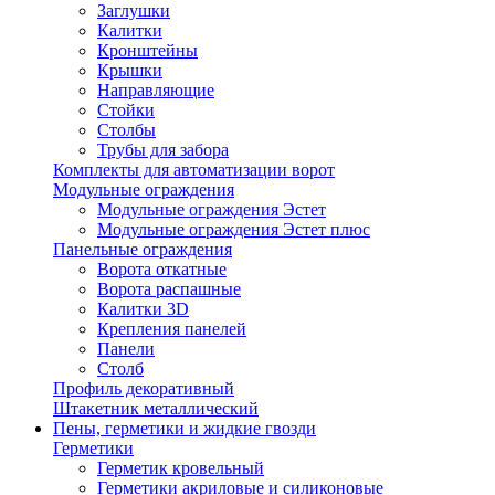
Заглушки
Калитки
Кронштейны
Крышки
Направляющие
Стойки
Столбы
Трубы для забора
Комплекты для автоматизации ворот
Модульные ограждения
Модульные ограждения Эстет
Модульные ограждения Эстет плюс
Панельные ограждения
Ворота откатные
Ворота распашные
Калитки 3D
Крепления панелей
Панели
Столб
Профиль декоративный
Штакетник металлический
Пены, герметики и жидкие гвозди
Герметики
Герметик кровельный
Герметики акриловые и силиконовые