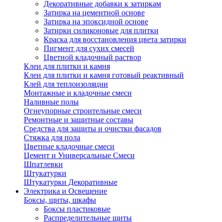
Декоративные добавки к затиркам
Затирка на цементной основе
Затирка на эпоксидной основе
Затирки силиконовые для плитки
Краска для восстановления цвета затирки
Пигмент для сухих смесей
Цветной кладочный раствор
Клеи для плитки и камня
Клеи для плитки и камня готовый реактивный
Клей для теплоизоляции
Монтажные и кладочные смеси
Наливные полы
Огнеупорные строительные смеси
Ремонтные и защитные составы
Средства для защиты и очистки фасадов
Стяжка для пола
Цветные кладочные смеси
Цемент и Универсальные Смеси
Шпатлевки
Штукатурки
Штукатурки Декоративные
Электрика и Освещение
Боксы, щиты, шкафы
Боксы пластиковые
Распределительные щиты