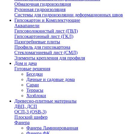
Обмазочная гидроизоляция
Рулонная гидроизоляция
Системы для гидроизоляции деформационных швов
Гипсокартон и Комплектующие
Аквапанели
Гипсоволокнистый лист (ГВЛ)
Гипсокартонный лист (ГКЛ)
Пазогребневые плиты
Профиль для гипсокартона
Стекломагниевый лист (СМЛ)
Элементы крепления для профиля
Дом и дача
Готовые решения
Беседки
Дачные и садовые дома
Сараи
Террасы
Хозблоки
Древесно-плитные материалы
ДВП, ДСП
ОСП-3 (OSB-3)
Плоский шифер
Фанера
Фанера Ламинированная
Фанера ФК