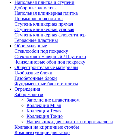
Напольная плитка и ступени
Доборные элементы
Напольная клинкерная плитка
Промышленная плитка
Ступень клинкерная прямая
Ступень клинкерная угловая
Ступень клинкерная флорентинер
Террасные пластины
Обои малярные
Стеклообои под покраску
Стеклохолст малярный / Паутинка
Флизелиновые обои под покраску
Общестроительные материалы
U-образные блоки
Газобетонные блоки
Фундаментные блоки и плиты
Ограждения
Забор жалюзи
Заполнение штакетником
Коллекция Milan
Коллекция Texas
Коллекция Токио
Нащельники для калиток и ворот жалюзи
Колпаки на кирпичные столбы
Комплектующие для забор