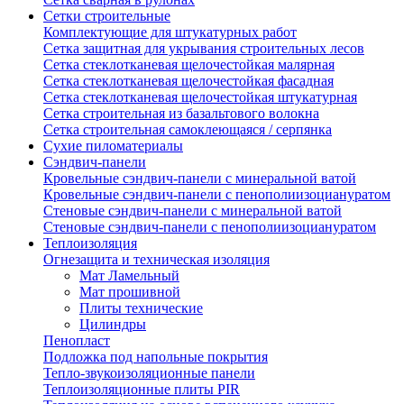
Сетки строительные
Комплектующие для штукатурных работ
Сетка защитная для укрывания строительных лесов
Сетка стеклотканевая щелочестойкая малярная
Сетка стеклотканевая щелочестойкая фасадная
Сетка стеклотканевая щелочестойкая штукатурная
Сетка строительная из базальтового волокна
Сетка строительная самоклеющаяся / серпянка
Сухие пиломатериалы
Сэндвич-панели
Кровельные сэндвич-панели с минеральной ватой
Кровельные сэндвич-панели с пенополиизоциануратом
Стеновые сэндвич-панели с минеральной ватой
Стеновые сэндвич-панели с пенополиизоциануратом
Теплоизоляция
Огнезащита и техническая изоляция
Мат Ламельный
Мат прошивной
Плиты технические
Цилиндры
Пенопласт
Подложка под напольные покрытия
Тепло-звукоизоляционные панели
Теплоизоляционные плиты PIR