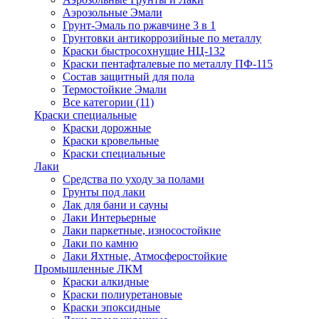
Аэрозольные Эмали
Грунт-Эмаль по ржавчине 3 в 1
Грунтовки антикоррозийные по металлу
Краски быстросохнущие НЦ-132
Краски пентафталевые по металлу ПФ-115
Состав защитный для пола
Термостойкие Эмали
Все категории (11)
Краски специальные
Краски дорожные
Краски кровельные
Краски специальные
Лаки
Cредства по уходу за полами
Грунты под лаки
Лак для бани и сауны
Лаки Интерьерные
Лаки паркетные, износостойкие
Лаки по камню
Лаки Яхтные, Атмосферостойкие
Промышленные ЛКМ
Краски алкидные
Краски полиуретановые
Краски эпоксидные