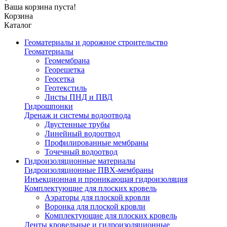
Ваша корзина пуста!
Корзина
Каталог
Геоматериалы и дорожное строительство
Геоматериалы
Геомембрана
Георешетка
Геосетка
Геотекстиль
Листы ПНД и ПВД
Гидрошпонки
Дренаж и системы водоотвода
Двустенные трубы
Линейный водоотвод
Профилированные мембраны
Точечный водоотвод
Гидроизоляционные материалы
Гидроизоляционные ПВХ-мембраны
Инъекционная и проникающая гидроизоляция
Комплектующие для плоских кровель
Аэраторы для плоской кровли
Воронка для плоской кровли
Комплектующие для плоских кровель
Ленты кровельные и гидроизоляционные