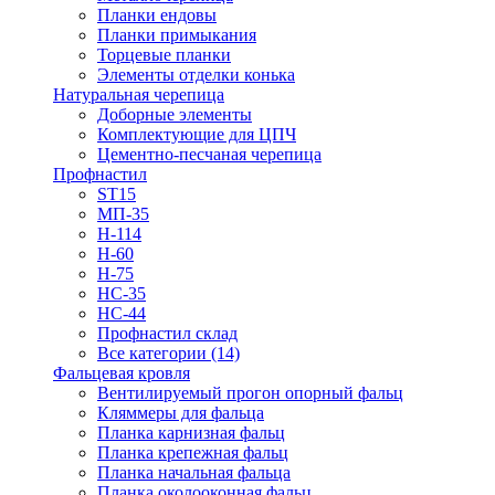
Планки ендовы
Планки примыкания
Торцевые планки
Элементы отделки конька
Натуральная черепица
Доборные элементы
Комплектующие для ЦПЧ
Цементно-песчаная черепица
Профнастил
ST15
МП-35
Н-114
Н-60
Н-75
НС-35
НС-44
Профнастил склад
Все категории (14)
Фальцевая кровля
Вентилируемый прогон опорный фальц
Кляммеры для фальца
Планка карнизная фальц
Планка крепежная фальц
Планка начальная фальца
Планка околооконная фальц