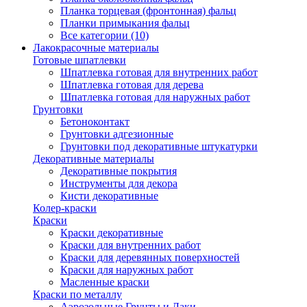
Планка торцевая (фронтонная) фальц
Планки примыкания фальц
Все категории (10)
Лакокрасочные материалы
Готовые шпатлевки
Шпатлевка готовая для внутренних работ
Шпатлевка готовая для дерева
Шпатлевка готовая для наружных работ
Грунтовки
Бетоноконтакт
Грунтовки адгезионные
Грунтовки под декоративные штукатурки
Декоративные материалы
Декоративные покрытия
Инструменты для декора
Кисти декоративные
Колер-краски
Краски
Краски декоративные
Краски для внутренних работ
Краски для деревянных поверхностей
Краски для наружных работ
Масленные краски
Краски по металлу
Аэрозольные Грунты и Лаки