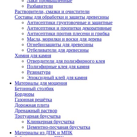
Лаки промышленные
Разбавители
Растворители, смазки и очистители
Составы для обработки и защиты древесины
Антисептики грунтовочные и защитные
Антисептики и пропитки декоративные
Антисептики против плесени и грибка
Масла, морилки и воски для дерева
Огнебиозащиты для древесины
Отбеливатели для древесины
Химия для камня
Отвердители для полиэфирного клея
Полиэфирные клея для камня
Резинатура
Эпоксидный клей для камня
Материалы для мощения
Бетонный столбик
Бордюры
Газонная решётка
Дорожная плита
Дренажный раствор
Тротуарная брусчатка
Клинкерная брусчатка
Цементно-песчаная брусчатка
Материалы из ДПК и МПК