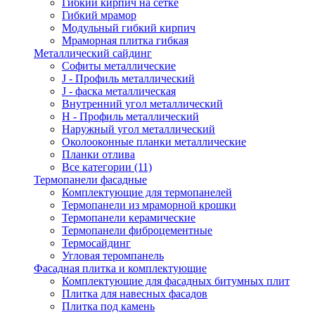
Гибкий кирпич на сетке
Гибкий мрамор
Модульный гибкий кирпич
Мраморная плитка гибкая
Металлический сайдинг
Cофиты металлические
J - Профиль металлический
J - фаска металлическая
Внутренний угол металлический
Н - Профиль металлический
Наружный угол металлический
Околооконные планки металлические
Планки отлива
Все категории (11)
Термопанели фасадные
Комплектующие для термопанелей
Термопанели из мраморной крошки
Термопанели керамические
Термопанели фиброцементные
Термосайдинг
Угловая теромпанель
Фасадная плитка и комплектующие
Комплектующие для фасадных битумных плит
Плитка для навесных фасадов
Плитка под камень