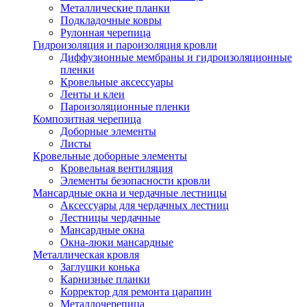
Металлические планки
Подкладочные ковры
Рулонная черепица
Гидроизоляция и пароизоляция кровли
Диффузионные мембраны и гидроизоляционные
пленки
Кровельные аксессуары
Ленты и клеи
Пароизоляционные пленки
Композитная черепица
Доборные элементы
Листы
Кровельные доборные элементы
Кровельная вентиляция
Элементы безопасности кровли
Мансардные окна и чердачные лестницы
Аксессуары для чердачных лестниц
Лестницы чердачные
Мансардные окна
Окна-люки мансардные
Металлическая кровля
Заглушки конька
Карнизные планки
Корректор для ремонта царапин
Металлочерепица