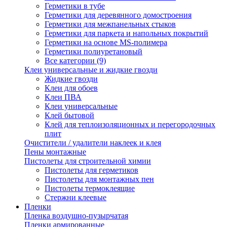
Герметики в тубе
Герметики для деревянного домостроения
Герметики для межпанельных стыков
Герметики для паркета и напольных покрытий
Герметики на основе MS-полимера
Герметики полиуретановый
Все категории (9)
Клеи универсальные и жидкие гвозди
Жидкие гвозди
Клеи для обоев
Клеи ПВА
Клеи универсальные
Клей бытовой
Клей для теплоизоляционных и перегородочных
плит
Очистители / удалители наклеек и клея
Пены монтажные
Пистолеты для строительной химии
Пистолеты для герметиков
Пистолеты для монтажных пен
Пистолеты термоклеящие
Стержни клеевые
Пленки
Пленка воздушно-пузырчатая
Пленки армированные