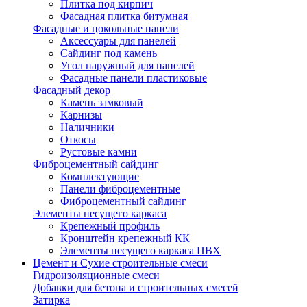
Плитка под кирпич
Фасадная плитка битумная
Фасадные и цокольные панели
Аксессуары для панелей
Сайдинг под камень
Угол наружный для панелей
Фасадные панели пластиковые
Фасадный декор
Камень замковый
Карнизы
Наличники
Откосы
Рустовые камни
Фиброцементный сайдинг
Комплектующие
Панели фиброцементные
Фиброцементный сайдинг
Элементы несущего каркаса
Крепежный профиль
Кронштейн крепежный КК
Элементы несущего каркаса ПВХ
Цемент и Сухие строительные смеси
Гидроизоляционные смеси
Добавки для бетона и строительных смесей
Затирка