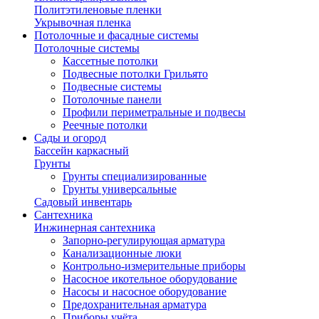
Политэтиленовые пленки
Укрывочная пленка
Потолочные и фасадные системы
Потолочные системы
Кассетные потолки
Подвесные потолки Грильято
Подвесные системы
Потолочные панели
Профили периметральные и подвесы
Реечные потолки
Сады и огород
Бассейн каркасный
Грунты
Грунты специализированные
Грунты универсальные
Садовый инвентарь
Сантехника
Инжинерная сантехника
Запорно-регулирующая арматура
Канализационные люки
Контрольно-измерительные приборы
Насосное икотельное оборудование
Насосы и насосное оборудование
Предохранительная арматура
Приборы учёта