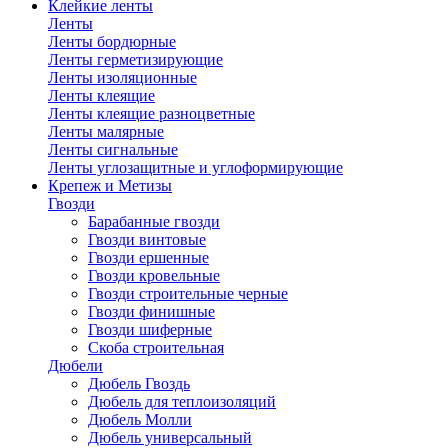
Клейкие ленты
Ленты
Ленты бордюрные
Ленты герметизирующие
Ленты изоляционные
Ленты клеящие
Ленты клеящие разноцветные
Ленты малярные
Ленты сигнальные
Ленты углозащитные и углоформирующие
Крепеж и Метизы
Гвозди
Барабанные гвозди
Гвозди винтовые
Гвозди ершенные
Гвозди кровельные
Гвозди строительные черные
Гвозди финишные
Гвозди шиферные
Скоба строительная
Дюбели
Дюбель Гвоздь
Дюбель для теплоизоляций
Дюбель Молли
Дюбель универсальный