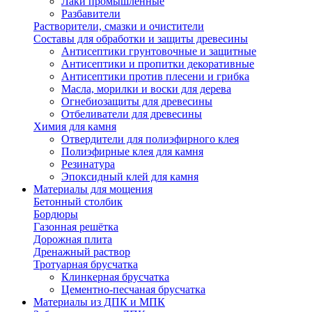
Лаки промышленные
Разбавители
Растворители, смазки и очистители
Составы для обработки и защиты древесины
Антисептики грунтовочные и защитные
Антисептики и пропитки декоративные
Антисептики против плесени и грибка
Масла, морилки и воски для дерева
Огнебиозащиты для древесины
Отбеливатели для древесины
Химия для камня
Отвердители для полиэфирного клея
Полиэфирные клея для камня
Резинатура
Эпоксидный клей для камня
Материалы для мощения
Бетонный столбик
Бордюры
Газонная решётка
Дорожная плита
Дренажный раствор
Тротуарная брусчатка
Клинкерная брусчатка
Цементно-песчаная брусчатка
Материалы из ДПК и МПК