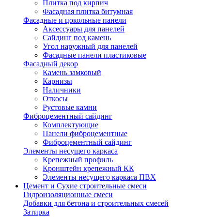
Плитка под кирпич
Фасадная плитка битумная
Фасадные и цокольные панели
Аксессуары для панелей
Сайдинг под камень
Угол наружный для панелей
Фасадные панели пластиковые
Фасадный декор
Камень замковый
Карнизы
Наличники
Откосы
Рустовые камни
Фиброцементный сайдинг
Комплектующие
Панели фиброцементные
Фиброцементный сайдинг
Элементы несущего каркаса
Крепежный профиль
Кронштейн крепежный КК
Элементы несущего каркаса ПВХ
Цемент и Сухие строительные смеси
Гидроизоляционные смеси
Добавки для бетона и строительных смесей
Затирка