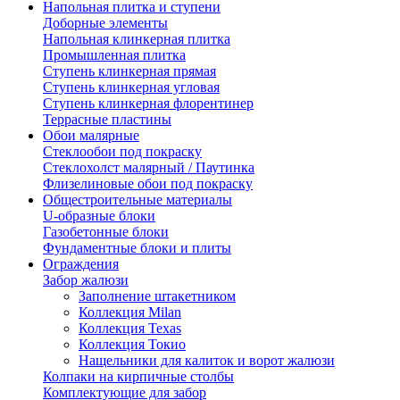
Напольная плитка и ступени
Доборные элементы
Напольная клинкерная плитка
Промышленная плитка
Ступень клинкерная прямая
Ступень клинкерная угловая
Ступень клинкерная флорентинер
Террасные пластины
Обои малярные
Стеклообои под покраску
Стеклохолст малярный / Паутинка
Флизелиновые обои под покраску
Общестроительные материалы
U-образные блоки
Газобетонные блоки
Фундаментные блоки и плиты
Ограждения
Забор жалюзи
Заполнение штакетником
Коллекция Milan
Коллекция Texas
Коллекция Токио
Нащельники для калиток и ворот жалюзи
Колпаки на кирпичные столбы
Комплектующие для забор