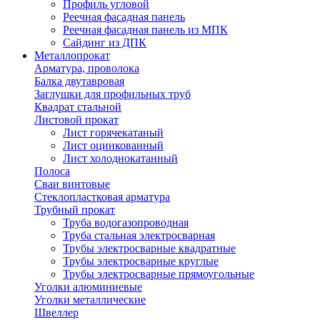
Профиль угловой
Реечная фасадная панель
Реечная фасадная панель из МПК
Сайдинг из ДПК
Металлопрокат
Арматура, проволока
Балка двутавровая
Заглушки для профильных труб
Квадрат стальной
Листовой прокат
Лист горячекатаный
Лист оцинкованный
Лист холоднокатанный
Полоса
Сваи винтовые
Стеклопластковая арматура
Трубный прокат
Труба водогазопроводная
Труба стальная электросварная
Трубы электросварные квадратные
Трубы электросварные круглые
Трубы электросварные прямоугольные
Уголки алюминиевые
Уголки металлические
Швеллер