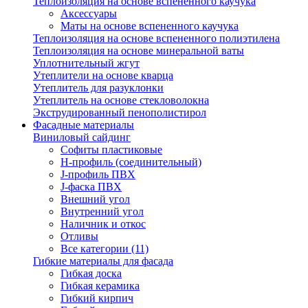
Теплоизоляция на основе вспененного каучука
Аксессуары
Маты на основе вспененного каучука
Теплоизоляция на основе вспененного полиэтилена
Теплоизоляция на основе минеральной ваты
Уплотнительный жгут
Утеплители на основе кварца
Утеплитель для разуклонки
Утеплитель на основе стекловолокна
Экструдированный пенополистирол
Фасадные материалы
Виниловый сайдинг
Cофиты пластиковые
H-профиль (соединительный)
J-профиль ПВХ
J-фаска ПВХ
Внешний угол
Внутренний угол
Наличник и откос
Отливы
Все категории (11)
Гибкие материалы для фасада
Гибкая доска
Гибкая керамика
Гибкий кирпич