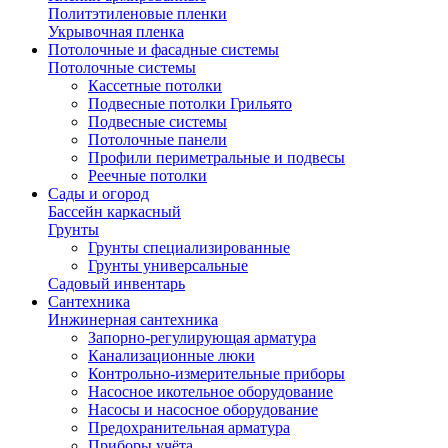
Политэтиленовые пленки
Укрывочная пленка
Потолочные и фасадные системы
Потолочные системы
Кассетные потолки
Подвесные потолки Грильято
Подвесные системы
Потолочные панели
Профили периметральные и подвесы
Реечные потолки
Сады и огород
Бассейн каркасный
Грунты
Грунты специализированные
Грунты универсальные
Садовый инвентарь
Сантехника
Инжинерная сантехника
Запорно-регулирующая арматура
Канализационные люки
Контрольно-измерительные приборы
Насосное икотельное оборудование
Насосы и насосное оборудование
Предохранительная арматура
Приборы учёта