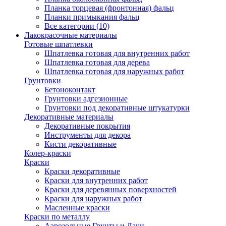
Планка торцевая (фронтонная) фальц
Планки примыкания фальц
Все категории (10)
Лакокрасочные материалы
Готовые шпатлевки
Шпатлевка готовая для внутренних работ
Шпатлевка готовая для дерева
Шпатлевка готовая для наружных работ
Грунтовки
Бетоноконтакт
Грунтовки адгезионные
Грунтовки под декоративные штукатурки
Декоративные материалы
Декоративные покрытия
Инструменты для декора
Кисти декоративные
Колер-краски
Краски
Краски декоративные
Краски для внутренних работ
Краски для деревянных поверхностей
Краски для наружных работ
Масленные краски
Краски по металлу
Аэрозольные Грунты и Лаки