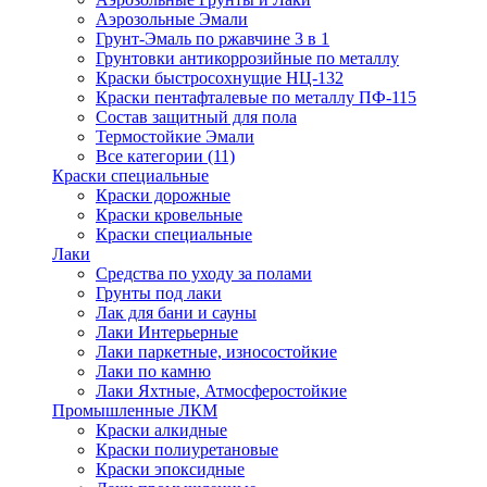
Аэрозольные Эмали
Грунт-Эмаль по ржавчине 3 в 1
Грунтовки антикоррозийные по металлу
Краски быстросохнущие НЦ-132
Краски пентафталевые по металлу ПФ-115
Состав защитный для пола
Термостойкие Эмали
Все категории (11)
Краски специальные
Краски дорожные
Краски кровельные
Краски специальные
Лаки
Cредства по уходу за полами
Грунты под лаки
Лак для бани и сауны
Лаки Интерьерные
Лаки паркетные, износостойкие
Лаки по камню
Лаки Яхтные, Атмосферостойкие
Промышленные ЛКМ
Краски алкидные
Краски полиуретановые
Краски эпоксидные