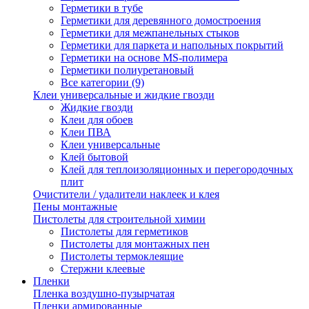
Герметики в тубе
Герметики для деревянного домостроения
Герметики для межпанельных стыков
Герметики для паркета и напольных покрытий
Герметики на основе MS-полимера
Герметики полиуретановый
Все категории (9)
Клеи универсальные и жидкие гвозди
Жидкие гвозди
Клеи для обоев
Клеи ПВА
Клеи универсальные
Клей бытовой
Клей для теплоизоляционных и перегородочных
плит
Очистители / удалители наклеек и клея
Пены монтажные
Пистолеты для строительной химии
Пистолеты для герметиков
Пистолеты для монтажных пен
Пистолеты термоклеящие
Стержни клеевые
Пленки
Пленка воздушно-пузырчатая
Пленки армированные