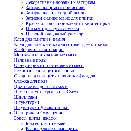
Декоративные добавки к затиркам
Затирка на цементной основе
Затирка на эпоксидной основе
Затирки силиконовые для плитки
Краска для восстановления цвета затирки
Пигмент для сухих смесей
Цветной кладочный раствор
Клеи для плитки и камня
Клеи для плитки и камня готовый реактивный
Клей для теплоизоляции
Монтажные и кладочные смеси
Наливные полы
Огнеупорные строительные смеси
Ремонтные и защитные составы
Средства для защиты и очистки фасадов
Стяжка для пола
Цветные кладочные смеси
Цемент и Универсальные Смеси
Шпатлевки
Штукатурки
Штукатурки Декоративные
Электрика и Освещение
Боксы, щиты, шкафы
Боксы пластиковые
Распределительные щиты