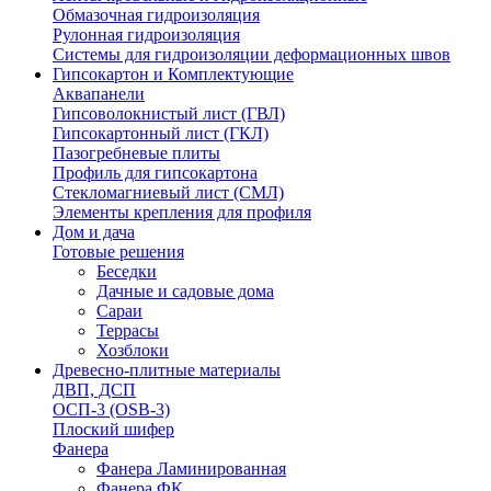
Обмазочная гидроизоляция
Рулонная гидроизоляция
Системы для гидроизоляции деформационных швов
Гипсокартон и Комплектующие
Аквапанели
Гипсоволокнистый лист (ГВЛ)
Гипсокартонный лист (ГКЛ)
Пазогребневые плиты
Профиль для гипсокартона
Стекломагниевый лист (СМЛ)
Элементы крепления для профиля
Дом и дача
Готовые решения
Беседки
Дачные и садовые дома
Сараи
Террасы
Хозблоки
Древесно-плитные материалы
ДВП, ДСП
ОСП-3 (OSB-3)
Плоский шифер
Фанера
Фанера Ламинированная
Фанера ФК