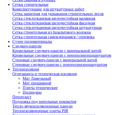
Сетки строительные
Комплектующие для штукатурных работ
Сетка защитная для укрывания строительных лесов
Сетка стеклотканевая щелочестойкая малярная
Сетка стеклотканевая щелочестойкая фасадная
Сетка стеклотканевая щелочестойкая штукатурная
Сетка строительная из базальтового волокна
Сетка строительная самоклеющаяся / серпянка
Сухие пиломатериалы
Сэндвич-панели
Кровельные сэндвич-панели с минеральной ватой
Кровельные сэндвич-панели с пенополиизоциануратом
Стеновые сэндвич-панели с минеральной ватой
Стеновые сэндвич-панели с пенополиизоциануратом
Теплоизоляция
Огнезащита и техническая изоляция
Мат Ламельный
Мат прошивной
Плиты технические
Цилиндры
Пенопласт
Подложка под напольные покрытия
Тепло-звукоизоляционные панели
Теплоизоляционные плиты PIR