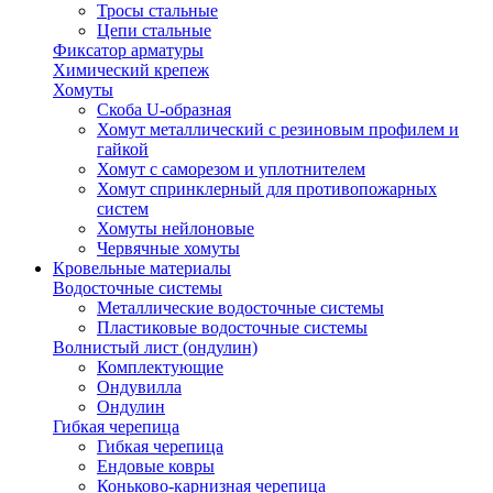
Тросы стальные
Цепи стальные
Фиксатор арматуры
Химический крепеж
Хомуты
Скоба U-образная
Хомут металлический с резиновым профилем и
гайкой
Хомут с саморезом и уплотнителем
Хомут спринклерный для противопожарных
систем
Хомуты нейлоновые
Червячные хомуты
Кровельные материалы
Водосточные системы
Металлические водосточные системы
Пластиковые водосточные системы
Волнистый лист (ондулин)
Комплектующие
Ондувилла
Ондулин
Гибкая черепица
Гибкая черепица
Ендовые ковры
Коньково-карнизная черепица