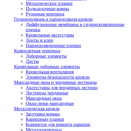
Металлические планки
Подкладочные ковры
Рулонная черепица
Гидроизоляция и пароизоляция кровли
Диффузионные мембраны и гидроизоляционные
пленки
Кровельные аксессуары
Ленты и клеи
Пароизоляционные пленки
Композитная черепица
Доборные элементы
Листы
Кровельные доборные элементы
Кровельная вентиляция
Элементы безопасности кровли
Мансардные окна и чердачные лестницы
Аксессуары для чердачных лестниц
Лестницы чердачные
Мансардные окна
Окна-люки мансардные
Металлическая кровля
Заглушки конька
Карнизные планки
Корректор для ремонта царапин
Металлочерепица