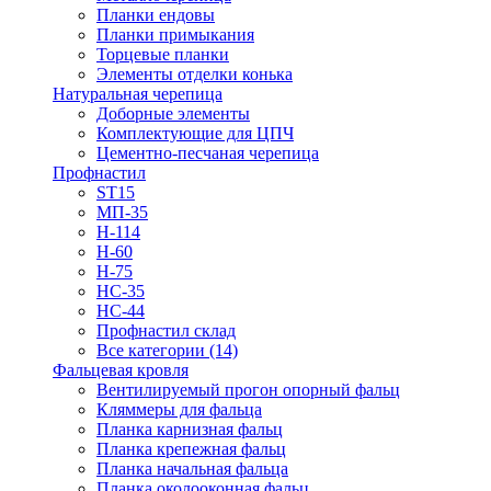
Планки ендовы
Планки примыкания
Торцевые планки
Элементы отделки конька
Натуральная черепица
Доборные элементы
Комплектующие для ЦПЧ
Цементно-песчаная черепица
Профнастил
ST15
МП-35
Н-114
Н-60
Н-75
НС-35
НС-44
Профнастил склад
Все категории (14)
Фальцевая кровля
Вентилируемый прогон опорный фальц
Кляммеры для фальца
Планка карнизная фальц
Планка крепежная фальц
Планка начальная фальца
Планка околооконная фальц