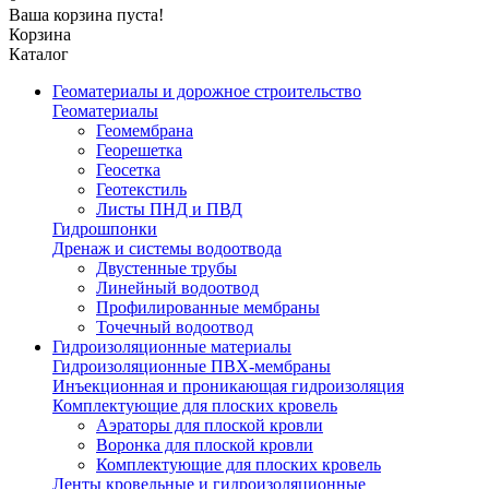
Ваша корзина пуста!
Корзина
Каталог
Геоматериалы и дорожное строительство
Геоматериалы
Геомембрана
Георешетка
Геосетка
Геотекстиль
Листы ПНД и ПВД
Гидрошпонки
Дренаж и системы водоотвода
Двустенные трубы
Линейный водоотвод
Профилированные мембраны
Точечный водоотвод
Гидроизоляционные материалы
Гидроизоляционные ПВХ-мембраны
Инъекционная и проникающая гидроизоляция
Комплектующие для плоских кровель
Аэраторы для плоской кровли
Воронка для плоской кровли
Комплектующие для плоских кровель
Ленты кровельные и гидроизоляционные