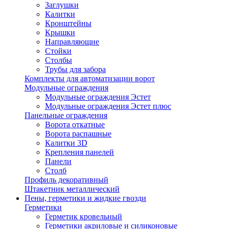
Заглушки
Калитки
Кронштейны
Крышки
Направляющие
Стойки
Столбы
Трубы для забора
Комплекты для автоматизации ворот
Модульные ограждения
Модульные ограждения Эстет
Модульные ограждения Эстет плюс
Панельные ограждения
Ворота откатные
Ворота распашные
Калитки 3D
Крепления панелей
Панели
Столб
Профиль декоративный
Штакетник металлический
Пены, герметики и жидкие гвозди
Герметики
Герметик кровельный
Герметики акриловые и силиконовые