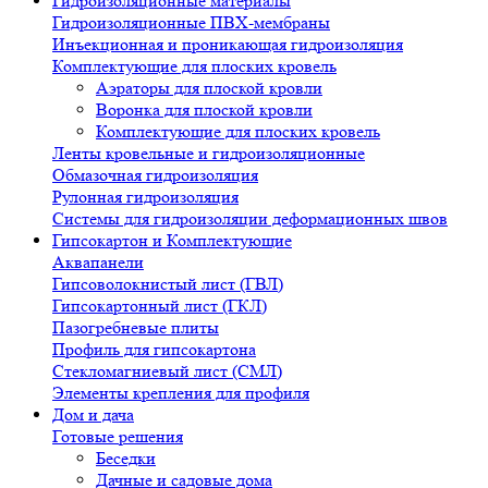
Гидроизоляционные материалы
Гидроизоляционные ПВХ-мембраны
Инъекционная и проникающая гидроизоляция
Комплектующие для плоских кровель
Аэраторы для плоской кровли
Воронка для плоской кровли
Комплектующие для плоских кровель
Ленты кровельные и гидроизоляционные
Обмазочная гидроизоляция
Рулонная гидроизоляция
Системы для гидроизоляции деформационных швов
Гипсокартон и Комплектующие
Аквапанели
Гипсоволокнистый лист (ГВЛ)
Гипсокартонный лист (ГКЛ)
Пазогребневые плиты
Профиль для гипсокартона
Стекломагниевый лист (СМЛ)
Элементы крепления для профиля
Дом и дача
Готовые решения
Беседки
Дачные и садовые дома