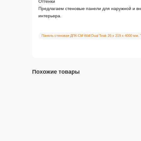
Оттенки
Предлагаем стеновые панели для наружной и вн
интерьера.
Панель стеновая ДПК CM Wall Dual Teak 26 x 219 x 4000 мм. 
Похожие товары
ЦБ-00100451
Новинка
Панель стеновая ДПК CM Wall Walnut 26 x 219 x 4
ЦБ-00100451
Практичный, стильный и современный материал для отд
0