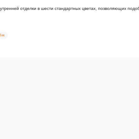
утренней отделки в шести стандартных цветах, позволяющих подоб
Тик
000 мм. Орех
елки частных домов, дач, административных и коммерческих зданий, ка