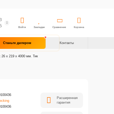
3
5
Войти
Закладки
Сравнение
Корзина
Станьте дилером
Контакты
26 x 219 x 4000 мм. Тик
0100436
Расширенная
ecking
гарантия
0100436