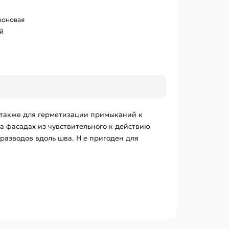
коновая
й
 также для герметизации примыканий к
на фасадах из чувствительного к действию
 разводов вдоль шва. Н е пригоден для