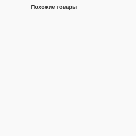
Похожие товары
00-00015593
Герметик силиконовый Mapesil LM №113 темно-с
00-00015593
Эластичное заполнение деформационных швов в ке
Да
310
силиконовая
0
0 ₽