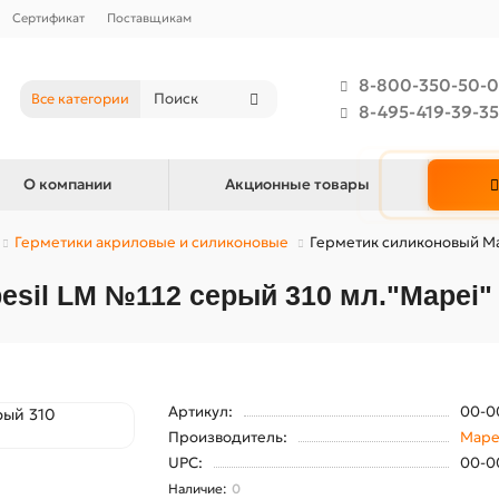
Сертификат
Поставщикам
8-800-350-50-0
Все категории
8-495-419-39-35
О компании
Акционные товары
Герметики акриловые и силиконовые
Герметик силиконовый Ma
sil LM №112 серый 310 мл."Mapei"
Артикул:
00-0
Производитель:
Mape
UPC:
00-0
0