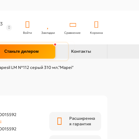
3
Войти
Закладки
Сравнение
Корзина
Контакты
Станьте дилером
pesil LM №112 серый 310 мл."Mapei"
0015592
Расширенна
i
я гарантия
0015592