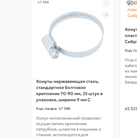
47 586
45 52
Хомут
пласт
Сибр
Пласт
кабел
из на
эконо
Хомуты нержавеющая сталь,
банда
стандартное болтовое
крепление 70-90 мм, 25 штук в
упаковке, ширина 9 мм С
47 586
45 52
Хомут металлический позволяет
осуществлять крепление
патрубков, шлангов в машинах и
станках, используется для