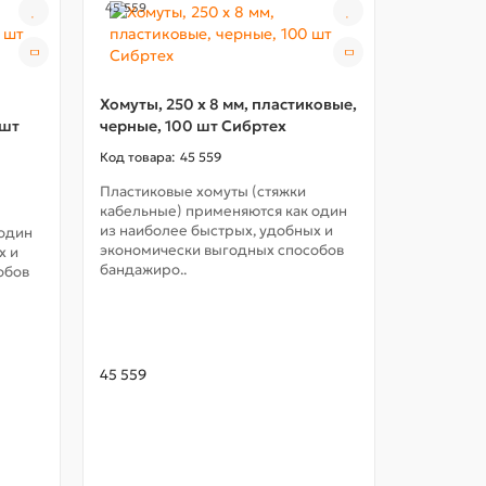
45 559
45 509
Хомуты, 250 х 8 мм, пластиковые,
Хомуты, 3
 шт
черные, 100 шт Сибртех
пластико
Сибртех
45 559
Пластиковые хомуты (стяжки
кабельные) применяются как один
Пластиков
из наиболее быстрых, удобных и
 один
кабельны
экономически выгодных способов
х и
из наибол
бандажиро..
обов
экономич
бандажиро
45 559
45 509