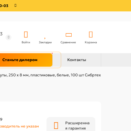
0-03
3
Войти
Закладки
Сравнение
Корзина
Станьте дилером
Контакты
уты, 250 х 8 мм, пластиковые, белые, 100 шт Сибртех
69
Расширенна
зводитель не указан
я гарантия