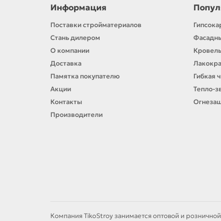
Информация
Попул
Поставки стройматериалов
Гипсока
Стань дилером
Фасадн
О компании
Кровел
Доставка
Лакокр
Памятка покупателю
Гибкая 
Акции
Тепло-з
Контакты
Огнезащ
Производители
Компания TikoStroy занимается оптовой и розничной