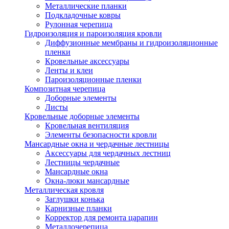
Металлические планки
Подкладочные ковры
Рулонная черепица
Гидроизоляция и пароизоляция кровли
Диффузионные мембраны и гидроизоляционные
пленки
Кровельные аксессуары
Ленты и клеи
Пароизоляционные пленки
Композитная черепица
Доборные элементы
Листы
Кровельные доборные элементы
Кровельная вентиляция
Элементы безопасности кровли
Мансардные окна и чердачные лестницы
Аксессуары для чердачных лестниц
Лестницы чердачные
Мансардные окна
Окна-люки мансардные
Металлическая кровля
Заглушки конька
Карнизные планки
Корректор для ремонта царапин
Металлочерепица