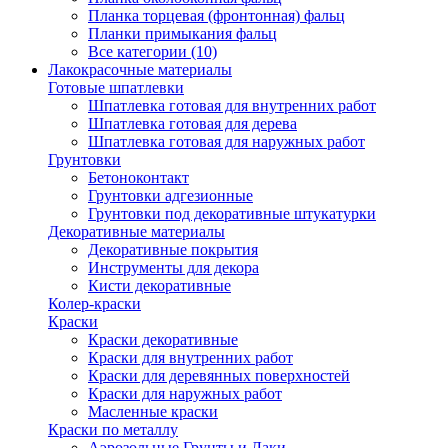
Планка торцевая (фронтонная) фальц
Планки примыкания фальц
Все категории (10)
Лакокрасочные материалы
Готовые шпатлевки
Шпатлевка готовая для внутренних работ
Шпатлевка готовая для дерева
Шпатлевка готовая для наружных работ
Грунтовки
Бетоноконтакт
Грунтовки адгезионные
Грунтовки под декоративные штукатурки
Декоративные материалы
Декоративные покрытия
Инструменты для декора
Кисти декоративные
Колер-краски
Краски
Краски декоративные
Краски для внутренних работ
Краски для деревянных поверхностей
Краски для наружных работ
Масленные краски
Краски по металлу
Аэрозольные Грунты и Лаки