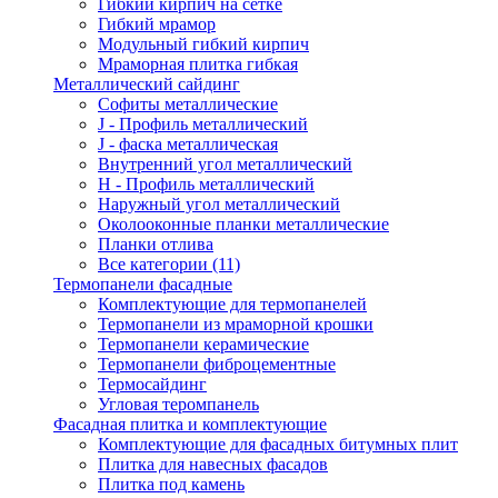
Гибкий кирпич на сетке
Гибкий мрамор
Модульный гибкий кирпич
Мраморная плитка гибкая
Металлический сайдинг
Cофиты металлические
J - Профиль металлический
J - фаска металлическая
Внутренний угол металлический
Н - Профиль металлический
Наружный угол металлический
Околооконные планки металлические
Планки отлива
Все категории (11)
Термопанели фасадные
Комплектующие для термопанелей
Термопанели из мраморной крошки
Термопанели керамические
Термопанели фиброцементные
Термосайдинг
Угловая теромпанель
Фасадная плитка и комплектующие
Комплектующие для фасадных битумных плит
Плитка для навесных фасадов
Плитка под камень