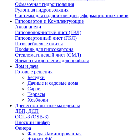
Обмазочная гидроизоляция
Рулонная гидроизоляция
Системы для гидроизоляции деформационных швов
Гипсокартон и Комплектующие
Аквапанели
Гипсоволокнистый лист (ГВЛ)
Гипсокартонный лист (ГКЛ)
Пазогребневые плиты
Профиль для гипсокартона
Стекломагниевый лист (СМЛ)
Элементы крепления для профиля
Дом и дача
Готовые решения
Беседки
Дачные и садовые дома
Сараи
Террасы
Хозблоки
Древесно-плитные материалы
ДВП, ДСП
ОСП-3 (OSB-3)
Плоский шифер
Фанера
Фанера Ламинированная
Фанера ФК