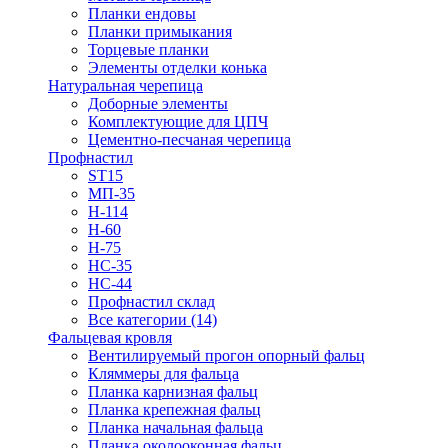
Планки ендовы
Планки примыкания
Торцевые планки
Элементы отделки конька
Натуральная черепица
Доборные элементы
Комплектующие для ЦПЧ
Цементно-песчаная черепица
Профнастил
ST15
МП-35
Н-114
Н-60
Н-75
НС-35
НС-44
Профнастил склад
Все категории (14)
Фальцевая кровля
Вентилируемый прогон опорный фальц
Кляммеры для фальца
Планка карнизная фальц
Планка крепежная фальц
Планка начальная фальца
Планка околооконная фальц