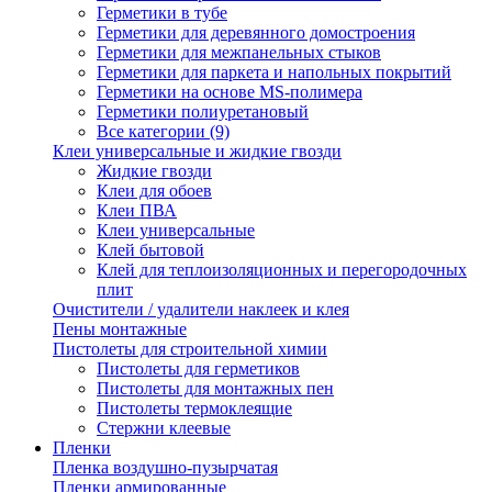
Герметики в тубе
Герметики для деревянного домостроения
Герметики для межпанельных стыков
Герметики для паркета и напольных покрытий
Герметики на основе MS-полимера
Герметики полиуретановый
Все категории (9)
Клеи универсальные и жидкие гвозди
Жидкие гвозди
Клеи для обоев
Клеи ПВА
Клеи универсальные
Клей бытовой
Клей для теплоизоляционных и перегородочных
плит
Очистители / удалители наклеек и клея
Пены монтажные
Пистолеты для строительной химии
Пистолеты для герметиков
Пистолеты для монтажных пен
Пистолеты термоклеящие
Стержни клеевые
Пленки
Пленка воздушно-пузырчатая
Пленки армированные