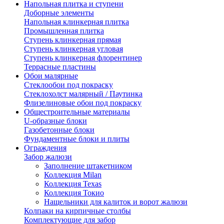
Напольная плитка и ступени
Доборные элементы
Напольная клинкерная плитка
Промышленная плитка
Ступень клинкерная прямая
Ступень клинкерная угловая
Ступень клинкерная флорентинер
Террасные пластины
Обои малярные
Стеклообои под покраску
Стеклохолст малярный / Паутинка
Флизелиновые обои под покраску
Общестроительные материалы
U-образные блоки
Газобетонные блоки
Фундаментные блоки и плиты
Ограждения
Забор жалюзи
Заполнение штакетником
Коллекция Milan
Коллекция Texas
Коллекция Токио
Нащельники для калиток и ворот жалюзи
Колпаки на кирпичные столбы
Комплектующие для забор