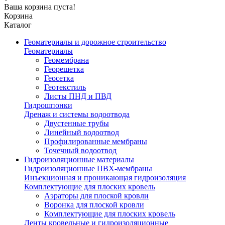
Ваша корзина пуста!
Корзина
Каталог
Геоматериалы и дорожное строительство
Геоматериалы
Геомембрана
Георешетка
Геосетка
Геотекстиль
Листы ПНД и ПВД
Гидрошпонки
Дренаж и системы водоотвода
Двустенные трубы
Линейный водоотвод
Профилированные мембраны
Точечный водоотвод
Гидроизоляционные материалы
Гидроизоляционные ПВХ-мембраны
Инъекционная и проникающая гидроизоляция
Комплектующие для плоских кровель
Аэраторы для плоской кровли
Воронка для плоской кровли
Комплектующие для плоских кровель
Ленты кровельные и гидроизоляционные