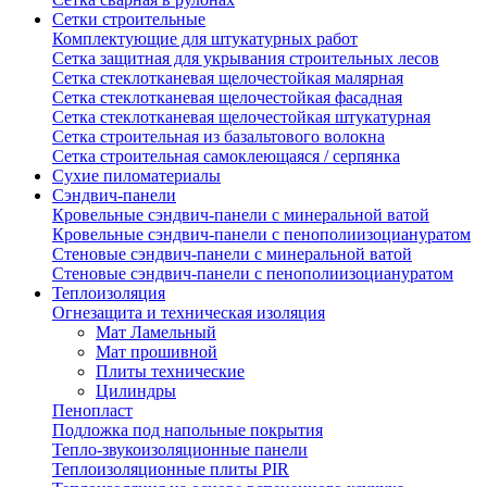
Сетки строительные
Комплектующие для штукатурных работ
Сетка защитная для укрывания строительных лесов
Сетка стеклотканевая щелочестойкая малярная
Сетка стеклотканевая щелочестойкая фасадная
Сетка стеклотканевая щелочестойкая штукатурная
Сетка строительная из базальтового волокна
Сетка строительная самоклеющаяся / серпянка
Сухие пиломатериалы
Сэндвич-панели
Кровельные сэндвич-панели с минеральной ватой
Кровельные сэндвич-панели с пенополиизоциануратом
Стеновые сэндвич-панели с минеральной ватой
Стеновые сэндвич-панели с пенополиизоциануратом
Теплоизоляция
Огнезащита и техническая изоляция
Мат Ламельный
Мат прошивной
Плиты технические
Цилиндры
Пенопласт
Подложка под напольные покрытия
Тепло-звукоизоляционные панели
Теплоизоляционные плиты PIR