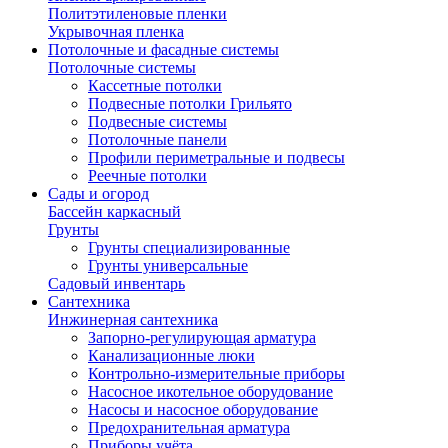
Политэтиленовые пленки
Укрывочная пленка
Потолочные и фасадные системы
Потолочные системы
Кассетные потолки
Подвесные потолки Грильято
Подвесные системы
Потолочные панели
Профили периметральные и подвесы
Реечные потолки
Сады и огород
Бассейн каркасный
Грунты
Грунты специализированные
Грунты универсальные
Садовый инвентарь
Сантехника
Инжинерная сантехника
Запорно-регулирующая арматура
Канализационные люки
Контрольно-измерительные приборы
Насосное икотельное оборудование
Насосы и насосное оборудование
Предохранительная арматура
Приборы учёта