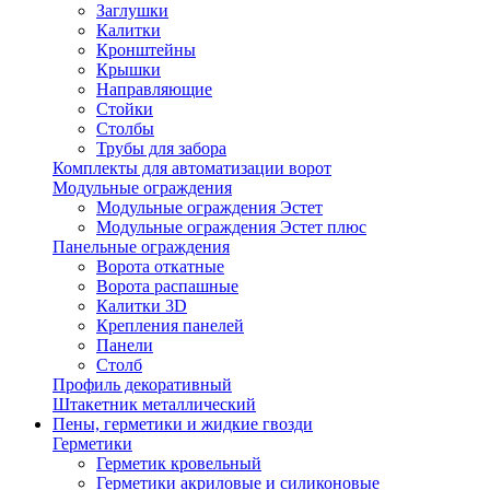
Заглушки
Калитки
Кронштейны
Крышки
Направляющие
Стойки
Столбы
Трубы для забора
Комплекты для автоматизации ворот
Модульные ограждения
Модульные ограждения Эстет
Модульные ограждения Эстет плюс
Панельные ограждения
Ворота откатные
Ворота распашные
Калитки 3D
Крепления панелей
Панели
Столб
Профиль декоративный
Штакетник металлический
Пены, герметики и жидкие гвозди
Герметики
Герметик кровельный
Герметики акриловые и силиконовые