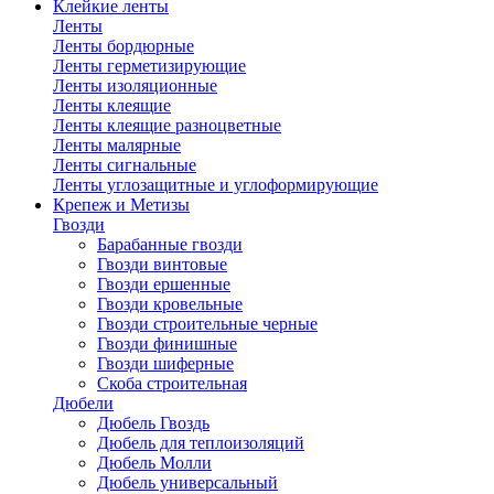
Клейкие ленты
Ленты
Ленты бордюрные
Ленты герметизирующие
Ленты изоляционные
Ленты клеящие
Ленты клеящие разноцветные
Ленты малярные
Ленты сигнальные
Ленты углозащитные и углоформирующие
Крепеж и Метизы
Гвозди
Барабанные гвозди
Гвозди винтовые
Гвозди ершенные
Гвозди кровельные
Гвозди строительные черные
Гвозди финишные
Гвозди шиферные
Скоба строительная
Дюбели
Дюбель Гвоздь
Дюбель для теплоизоляций
Дюбель Молли
Дюбель универсальный