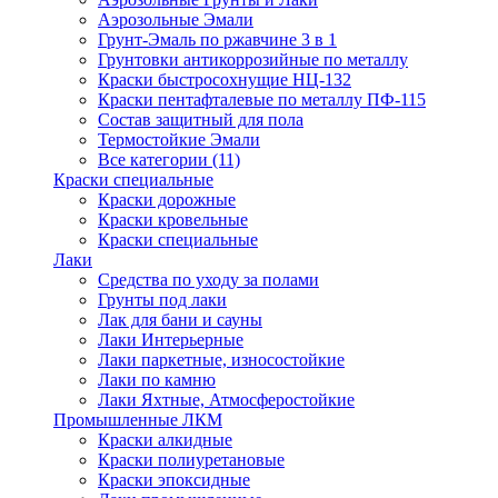
Аэрозольные Эмали
Грунт-Эмаль по ржавчине 3 в 1
Грунтовки антикоррозийные по металлу
Краски быстросохнущие НЦ-132
Краски пентафталевые по металлу ПФ-115
Состав защитный для пола
Термостойкие Эмали
Все категории (11)
Краски специальные
Краски дорожные
Краски кровельные
Краски специальные
Лаки
Cредства по уходу за полами
Грунты под лаки
Лак для бани и сауны
Лаки Интерьерные
Лаки паркетные, износостойкие
Лаки по камню
Лаки Яхтные, Атмосферостойкие
Промышленные ЛКМ
Краски алкидные
Краски полиуретановые
Краски эпоксидные