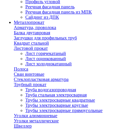
Профиль угловой
Реечная фасадная панель
Реечная фасадная панель из МПК
Сайдинг из ДПК
Металлопрокат
Арматура, проволока
Балка двутавровая
Заглушки для профильных труб
Квадрат стальной
Листовой прокат
Лист горячекатаный
Лист оцинкованный
Лист холоднокатанный
Полоса
Сваи винтовые
Стеклопластковая арматура
Трубный прокат
Труба водогазопроводная
Труба стальная электросварная
Трубы электросварные квадратные
Трубы электросварные круглые
Трубы электросварные прямоугольные
Уголки алюминиевые
Уголки металлические
Швеллер