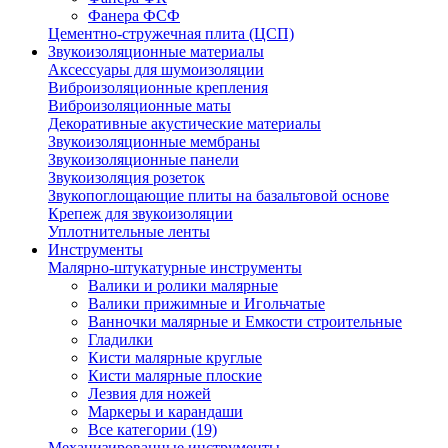
Фанера ФСФ
Цементно-стружечная плита (ЦСП)
Звукоизоляционные материалы
Аксессуары для шумоизоляции
Виброизоляционные крепления
Виброизоляционные маты
Декоративные акустические материалы
Звукоизоляционные мембраны
Звукоизоляционные панели
Звукоизоляция розеток
Звукопоглощающие плиты на базальтовой основе
Крепеж для звукоизоляции
Уплотнительные ленты
Инструменты
Малярно-штукатурные инструменты
Валики и ролики малярные
Валики прижимные и Игольчатые
Ванночки малярные и Емкости строительные
Гладилки
Кисти малярные круглые
Кисти малярные плоские
Лезвия для ножей
Маркеры и карандаши
Все категории (19)
Механизированные инструменты