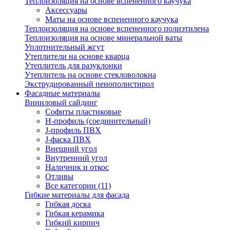
Теплоизоляция на основе вспененного каучука
Аксессуары
Маты на основе вспененного каучука
Теплоизоляция на основе вспененного полиэтилена
Теплоизоляция на основе минеральной ваты
Уплотнительный жгут
Утеплители на основе кварца
Утеплитель для разуклонки
Утеплитель на основе стекловолокна
Экструдированный пенополистирол
Фасадные материалы
Виниловый сайдинг
Cофиты пластиковые
H-профиль (соединительный)
J-профиль ПВХ
J-фаска ПВХ
Внешний угол
Внутренний угол
Наличник и откос
Отливы
Все категории (11)
Гибкие материалы для фасада
Гибкая доска
Гибкая керамика
Гибкий кирпич