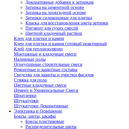
Декоративные добавки к затиркам
Затирка на цементной основе
Затирка на эпоксидной основе
Затирки силиконовые для плитки
Краска для восстановления цвета затирки
Пигмент для сухих смесей
Цветной кладочный раствор
Клеи для плитки и камня
Клеи для плитки и камня готовый реактивный
Клей для теплоизоляции
Монтажные и кладочные смеси
Наливные полы
Огнеупорные строительные смеси
Ремонтные и защитные составы
Средства для защиты и очистки фасадов
Стяжка для пола
Цветные кладочные смеси
Цемент и Универсальные Смеси
Шпатлевки
Штукатурки
Штукатурки Декоративные
Электрика и Освещение
Боксы, щиты, шкафы
Боксы пластиковые
Распределительные щиты