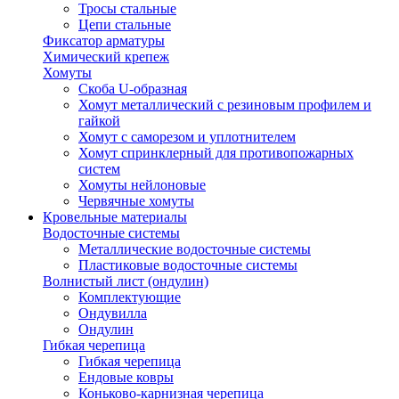
Тросы стальные
Цепи стальные
Фиксатор арматуры
Химический крепеж
Хомуты
Скоба U-образная
Хомут металлический с резиновым профилем и
гайкой
Хомут с саморезом и уплотнителем
Хомут спринклерный для противопожарных
систем
Хомуты нейлоновые
Червячные хомуты
Кровельные материалы
Водосточные системы
Металлические водосточные системы
Пластиковые водосточные системы
Волнистый лист (ондулин)
Комплектующие
Ондувилла
Ондулин
Гибкая черепица
Гибкая черепица
Ендовые ковры
Коньково-карнизная черепица