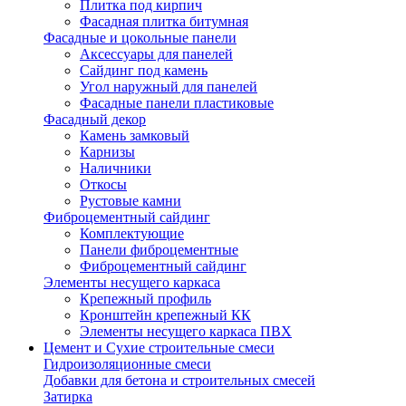
Плитка под кирпич
Фасадная плитка битумная
Фасадные и цокольные панели
Аксессуары для панелей
Сайдинг под камень
Угол наружный для панелей
Фасадные панели пластиковые
Фасадный декор
Камень замковый
Карнизы
Наличники
Откосы
Рустовые камни
Фиброцементный сайдинг
Комплектующие
Панели фиброцементные
Фиброцементный сайдинг
Элементы несущего каркаса
Крепежный профиль
Кронштейн крепежный КК
Элементы несущего каркаса ПВХ
Цемент и Сухие строительные смеси
Гидроизоляционные смеси
Добавки для бетона и строительных смесей
Затирка