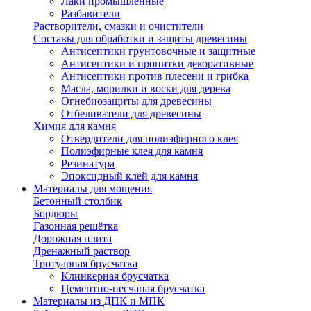
Лаки промышленные
Разбавители
Растворители, смазки и очистители
Составы для обработки и защиты древесины
Антисептики грунтовочные и защитные
Антисептики и пропитки декоративные
Антисептики против плесени и грибка
Масла, морилки и воски для дерева
Огнебиозащиты для древесины
Отбеливатели для древесины
Химия для камня
Отвердители для полиэфирного клея
Полиэфирные клея для камня
Резинатура
Эпоксидный клей для камня
Материалы для мощения
Бетонный столбик
Бордюры
Газонная решётка
Дорожная плита
Дренажный раствор
Тротуарная брусчатка
Клинкерная брусчатка
Цементно-песчаная брусчатка
Материалы из ДПК и МПК