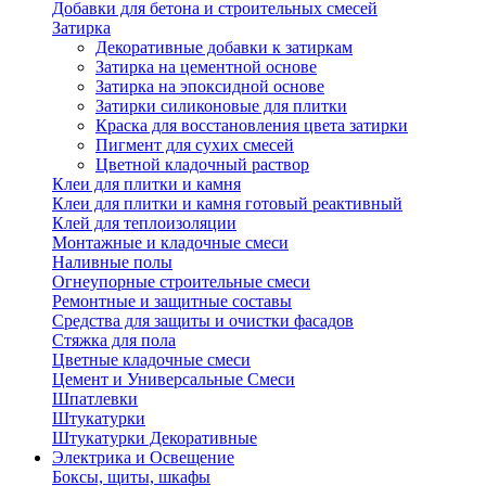
Добавки для бетона и строительных смесей
Затирка
Декоративные добавки к затиркам
Затирка на цементной основе
Затирка на эпоксидной основе
Затирки силиконовые для плитки
Краска для восстановления цвета затирки
Пигмент для сухих смесей
Цветной кладочный раствор
Клеи для плитки и камня
Клеи для плитки и камня готовый реактивный
Клей для теплоизоляции
Монтажные и кладочные смеси
Наливные полы
Огнеупорные строительные смеси
Ремонтные и защитные составы
Средства для защиты и очистки фасадов
Стяжка для пола
Цветные кладочные смеси
Цемент и Универсальные Смеси
Шпатлевки
Штукатурки
Штукатурки Декоративные
Электрика и Освещение
Боксы, щиты, шкафы