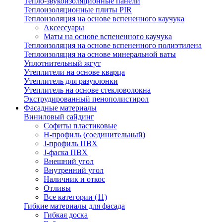
Тепло-звукоизоляционные панели
Теплоизоляционные плиты PIR
Теплоизоляция на основе вспененного каучука
Аксессуары
Маты на основе вспененного каучука
Теплоизоляция на основе вспененного полиэтилена
Теплоизоляция на основе минеральной ваты
Уплотнительный жгут
Утеплители на основе кварца
Утеплитель для разуклонки
Утеплитель на основе стекловолокна
Экструдированный пенополистирол
Фасадные материалы
Виниловый сайдинг
Cофиты пластиковые
H-профиль (соединительный)
J-профиль ПВХ
J-фаска ПВХ
Внешний угол
Внутренний угол
Наличник и откос
Отливы
Все категории (11)
Гибкие материалы для фасада
Гибкая доска