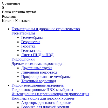
Сравнение
0
Ваша корзина пуста!
Корзина
Каталог
Контакты
Геоматериалы и дорожное строительство
Геоматериалы
Геомембрана
Георешетка
Геосетка
Геотекстиль
Листы ПНД и ПВД
Гидрошпонки
Дренаж и системы водоотвода
Двустенные трубы
Линейный водоотвод
Профилированные мембраны
Точечный водоотвод
Гидроизоляционные материалы
Гидроизоляционные ПВХ-мембраны
Инъекционная и проникающая гидроизоляция
Комплектующие для плоских кровель
Аэраторы для плоской кровли
Воронка для плоской кровли