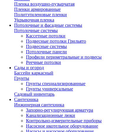
Пленка воздушно-пузырчатая
Пленки армированные
Политэтиленовые пленки
Укрывочная пленка
Потолочные и фасадные системы
Потолочные системы
Кассетные потолки
Подвесные потолки Грильято
Подвесные системы
Потолочные панели
Профили периметральные и подвесы
Реечные потолки
Сады и огород
Бассейн каркасный
Грунты
Грунты специализированные
Грунты универсальные
Садовый инвентарь
Сантехника
Инжинерная сантехника
Запорно-регулирующая арматура
Канализационные люки
Контрольно-измерительные приборы
Насосное икотельное оборудование
Насосы и насосное оборудование