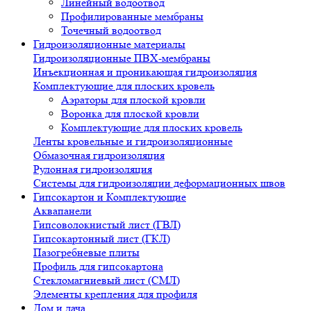
Линейный водоотвод
Профилированные мембраны
Точечный водоотвод
Гидроизоляционные материалы
Гидроизоляционные ПВХ-мембраны
Инъекционная и проникающая гидроизоляция
Комплектующие для плоских кровель
Аэраторы для плоской кровли
Воронка для плоской кровли
Комплектующие для плоских кровель
Ленты кровельные и гидроизоляционные
Обмазочная гидроизоляция
Рулонная гидроизоляция
Системы для гидроизоляции деформационных швов
Гипсокартон и Комплектующие
Аквапанели
Гипсоволокнистый лист (ГВЛ)
Гипсокартонный лист (ГКЛ)
Пазогребневые плиты
Профиль для гипсокартона
Стекломагниевый лист (СМЛ)
Элементы крепления для профиля
Дом и дача