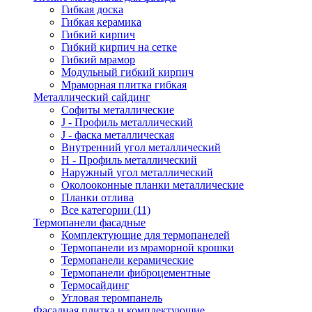
Гибкая доска
Гибкая керамика
Гибкий кирпич
Гибкий кирпич на сетке
Гибкий мрамор
Модульный гибкий кирпич
Мраморная плитка гибкая
Металлический сайдинг
Cофиты металлические
J - Профиль металлический
J - фаска металлическая
Внутренний угол металлический
Н - Профиль металлический
Наружный угол металлический
Околооконные планки металлические
Планки отлива
Все категории (11)
Термопанели фасадные
Комплектующие для термопанелей
Термопанели из мраморной крошки
Термопанели керамические
Термопанели фиброцементные
Термосайдинг
Угловая теромпанель
Фасадная плитка и комплектующие