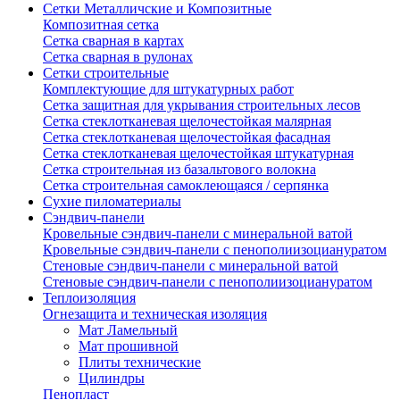
Сетки Металличские и Композитные
Композитная сетка
Сетка сварная в картах
Сетка сварная в рулонах
Сетки строительные
Комплектующие для штукатурных работ
Сетка защитная для укрывания строительных лесов
Сетка стеклотканевая щелочестойкая малярная
Сетка стеклотканевая щелочестойкая фасадная
Сетка стеклотканевая щелочестойкая штукатурная
Сетка строительная из базальтового волокна
Сетка строительная самоклеющаяся / серпянка
Сухие пиломатериалы
Сэндвич-панели
Кровельные сэндвич-панели с минеральной ватой
Кровельные сэндвич-панели с пенополиизоциануратом
Стеновые сэндвич-панели с минеральной ватой
Стеновые сэндвич-панели с пенополиизоциануратом
Теплоизоляция
Огнезащита и техническая изоляция
Мат Ламельный
Мат прошивной
Плиты технические
Цилиндры
Пенопласт