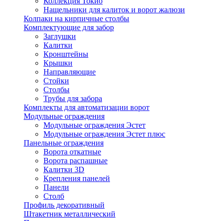
Коллекция Токио
Нащельники для калиток и ворот жалюзи
Колпаки на кирпичные столбы
Комплектующие для забор
Заглушки
Калитки
Кронштейны
Крышки
Направляющие
Стойки
Столбы
Трубы для забора
Комплекты для автоматизации ворот
Модульные ограждения
Модульные ограждения Эстет
Модульные ограждения Эстет плюс
Панельные ограждения
Ворота откатные
Ворота распашные
Калитки 3D
Крепления панелей
Панели
Столб
Профиль декоративный
Штакетник металлический