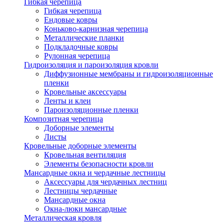
Гибкая черепица
Гибкая черепица
Ендовые ковры
Коньково-карнизная черепица
Металлические планки
Подкладочные ковры
Рулонная черепица
Гидроизоляция и пароизоляция кровли
Диффузионные мембраны и гидроизоляционные
пленки
Кровельные аксессуары
Ленты и клеи
Пароизоляционные пленки
Композитная черепица
Доборные элементы
Листы
Кровельные доборные элементы
Кровельная вентиляция
Элементы безопасности кровли
Мансардные окна и чердачные лестницы
Аксессуары для чердачных лестниц
Лестницы чердачные
Мансардные окна
Окна-люки мансардные
Металлическая кровля