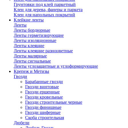
Грунтовки под клей паркетный
Клеи для дерева, фанеры и паркета
Клеи для напольных покрытий
Клейкие ленты
Ленты
Ленты бордюрные
Ленты герметизирующие
Ленты изоляционные
Ленты клеящие
Ленты клеящие разноцветные
Ленты малярные
Ленты сигнальные
Ленты углозащитные и углоформирующие
Крепеж и Метизы
Гвозди
Барабанные гвозди
Гвозди винтовые
Гвозди ершенные
Гвозди кровельные
Гвозди строительные черные
Гвозди финишные
Гвозди шиферные
Скоба строительная
Дюбели
Дюбель Гвоздь