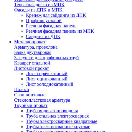
Террасная доска из МПК
Фасады из ДПК и МПК
Крепеж для сайдинга из ДПК
Профиль угловой
Реечная фасадная панель
Реечная фасадная панель из МПК
Сайдинг из ДПК
Металлопрокат
Арматура, проволока
Балка двутавровая
Заглушки для профильных труб
Квадрат стальной
Листовой прокат
Лист горячекатаный
Лист оцинкованный
Лист холоднокатанный
Полоса
Сваи винтовые
Стеклопластковая арматура
Трубный прокат
Труба водогазопроводная
Труба стальная электросварная
Трубы электросварные квадратные
Трубы электросварные круглые
Трубы электросварные прямоугольные