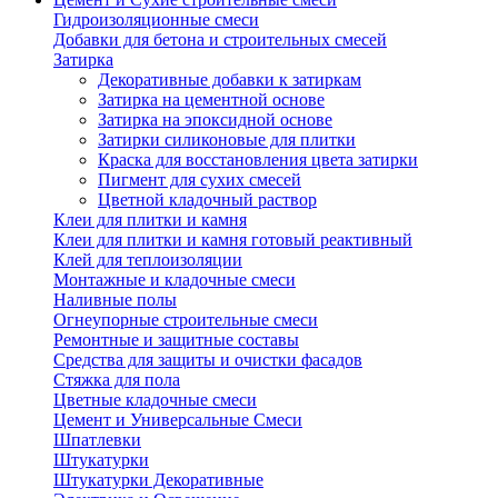
Гидроизоляционные смеси
Добавки для бетона и строительных смесей
Затирка
Декоративные добавки к затиркам
Затирка на цементной основе
Затирка на эпоксидной основе
Затирки силиконовые для плитки
Краска для восстановления цвета затирки
Пигмент для сухих смесей
Цветной кладочный раствор
Клеи для плитки и камня
Клеи для плитки и камня готовый реактивный
Клей для теплоизоляции
Монтажные и кладочные смеси
Наливные полы
Огнеупорные строительные смеси
Ремонтные и защитные составы
Средства для защиты и очистки фасадов
Стяжка для пола
Цветные кладочные смеси
Цемент и Универсальные Смеси
Шпатлевки
Штукатурки
Штукатурки Декоративные