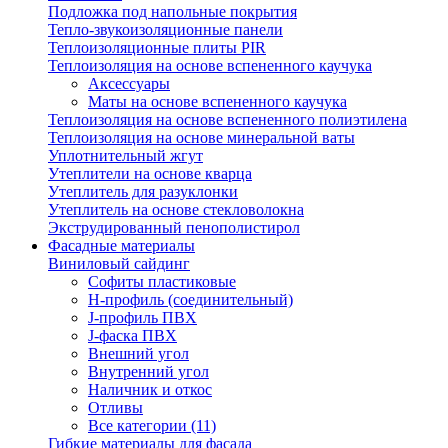
Подложка под напольные покрытия
Тепло-звукоизоляционные панели
Теплоизоляционные плиты PIR
Теплоизоляция на основе вспененного каучука
Аксессуары
Маты на основе вспененного каучука
Теплоизоляция на основе вспененного полиэтилена
Теплоизоляция на основе минеральной ваты
Уплотнительный жгут
Утеплители на основе кварца
Утеплитель для разуклонки
Утеплитель на основе стекловолокна
Экструдированный пенополистирол
Фасадные материалы
Виниловый сайдинг
Cофиты пластиковые
H-профиль (соединительный)
J-профиль ПВХ
J-фаска ПВХ
Внешний угол
Внутренний угол
Наличник и откос
Отливы
Все категории (11)
Гибкие материалы для фасада