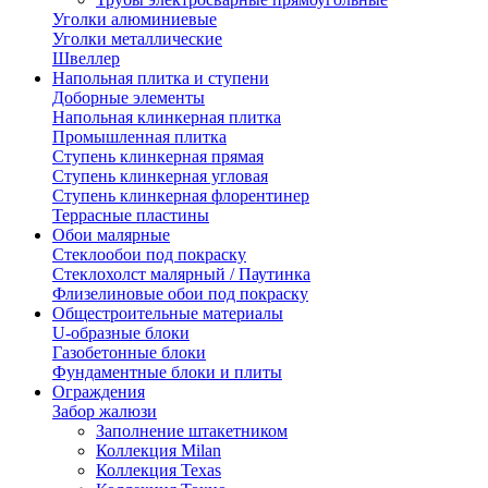
Уголки алюминиевые
Уголки металлические
Швеллер
Напольная плитка и ступени
Доборные элементы
Напольная клинкерная плитка
Промышленная плитка
Ступень клинкерная прямая
Ступень клинкерная угловая
Ступень клинкерная флорентинер
Террасные пластины
Обои малярные
Стеклообои под покраску
Стеклохолст малярный / Паутинка
Флизелиновые обои под покраску
Общестроительные материалы
U-образные блоки
Газобетонные блоки
Фундаментные блоки и плиты
Ограждения
Забор жалюзи
Заполнение штакетником
Коллекция Milan
Коллекция Texas