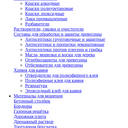
Краски алкидные
Краски полиуретановые
Краски эпоксидные
Лаки промышленные
Разбавители
Растворители, смазки и очистители
Составы для обработки и защиты древесины
Антисептики грунтовочные и защитные
Антисептики и пропитки декоративные
Антисептики против плесени и грибка
Масла, морилки и воски для дерева
Огнебиозащиты для древесины
Отбеливатели для древесины
Химия для камня
Отвердители для полиэфирного клея
Полиэфирные клея для камня
Резинатура
Эпоксидный клей для камня
Материалы для мощения
Бетонный столбик
Бордюры
Газонная решётка
Дорожная плита
Дренажный раствор
Тротуарная брусчатка