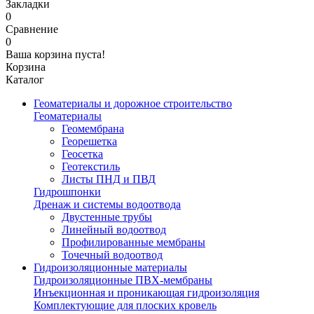
Закладки
0
Сравнение
0
Ваша корзина пуста!
Корзина
Каталог
Геоматериалы и дорожное строительство
Геоматериалы
Геомембрана
Георешетка
Геосетка
Геотекстиль
Листы ПНД и ПВД
Гидрошпонки
Дренаж и системы водоотвода
Двустенные трубы
Линейный водоотвод
Профилированные мембраны
Точечный водоотвод
Гидроизоляционные материалы
Гидроизоляционные ПВХ-мембраны
Инъекционная и проникающая гидроизоляция
Комплектующие для плоских кровель