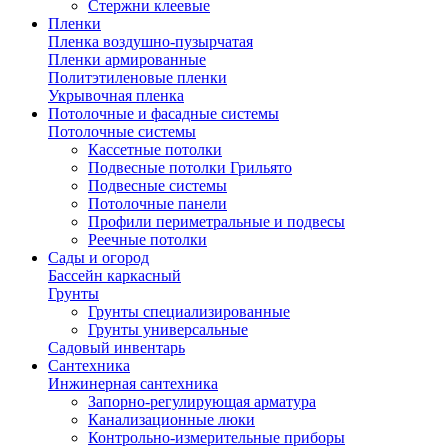
Стержни клеевые
Пленки
Пленка воздушно-пузырчатая
Пленки армированные
Политэтиленовые пленки
Укрывочная пленка
Потолочные и фасадные системы
Потолочные системы
Кассетные потолки
Подвесные потолки Грильято
Подвесные системы
Потолочные панели
Профили периметральные и подвесы
Реечные потолки
Сады и огород
Бассейн каркасный
Грунты
Грунты специализированные
Грунты универсальные
Садовый инвентарь
Сантехника
Инжинерная сантехника
Запорно-регулирующая арматура
Канализационные люки
Контрольно-измерительные приборы