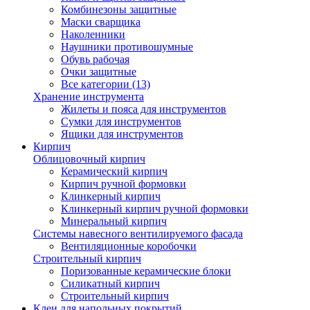
Комбинезоны защитные
Маски сварщика
Наколенники
Наушники противошумные
Обувь рабочая
Очки защитные
Все категории (13)
Хранение инструмента
Жилеты и пояса для инструментов
Сумки для инструментов
Ящики для инструментов
Кирпич
Облицовочный кирпич
Керамический кирпич
Кирпич ручной формовки
Клинкерный кирпич
Клинкерный кирпич ручной формовки
Минеральный кирпич
Системы навесного вентилируемого фасада
Вентиляционные коробочки
Строительный кирпич
Поризованные керамические блоки
Силикатный кирпич
Строительный кирпич
Клеи для напольных покрытий