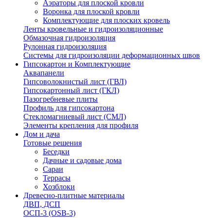
Аэраторы для плоской кровли
Воронка для плоской кровли
Комплектующие для плоских кровель
Ленты кровельные и гидроизоляционные
Обмазочная гидроизоляция
Рулонная гидроизоляция
Системы для гидроизоляции деформационных швов
Гипсокартон и Комплектующие
Аквапанели
Гипсоволокнистый лист (ГВЛ)
Гипсокартонный лист (ГКЛ)
Пазогребневые плиты
Профиль для гипсокартона
Стекломагниевый лист (СМЛ)
Элементы крепления для профиля
Дом и дача
Готовые решения
Беседки
Дачные и садовые дома
Сараи
Террасы
Хозблоки
Древесно-плитные материалы
ДВП, ДСП
ОСП-3 (OSB-3)