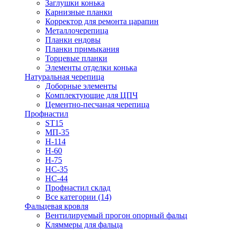
Заглушки конька
Карнизные планки
Корректор для ремонта царапин
Металлочерепица
Планки ендовы
Планки примыкания
Торцевые планки
Элементы отделки конька
Натуральная черепица
Доборные элементы
Комплектующие для ЦПЧ
Цементно-песчаная черепица
Профнастил
ST15
МП-35
Н-114
Н-60
Н-75
НС-35
НС-44
Профнастил склад
Все категории (14)
Фальцевая кровля
Вентилируемый прогон опорный фальц
Кляммеры для фальца