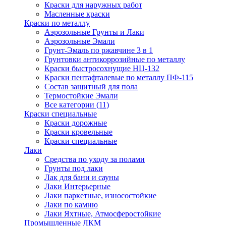
Краски для наружных работ
Масленные краски
Краски по металлу
Аэрозольные Грунты и Лаки
Аэрозольные Эмали
Грунт-Эмаль по ржавчине 3 в 1
Грунтовки антикоррозийные по металлу
Краски быстросохнущие НЦ-132
Краски пентафталевые по металлу ПФ-115
Состав защитный для пола
Термостойкие Эмали
Все категории (11)
Краски специальные
Краски дорожные
Краски кровельные
Краски специальные
Лаки
Cредства по уходу за полами
Грунты под лаки
Лак для бани и сауны
Лаки Интерьерные
Лаки паркетные, износостойкие
Лаки по камню
Лаки Яхтные, Атмосферостойкие
Промышленные ЛКМ