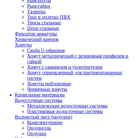
Рым-болты
Рым-гайки
Талрепы
Трос в оплетке ПВХ
Тросы стальные
Цепи стальные
Фиксатор арматуры
Химический крепеж
Хомуты
Скоба U-образная
Хомут металлический с резиновым профилем и
гайкой
Хомут с саморезом и уплотнителем
Хомут спринклерный для противопожарных
систем
Хомуты нейлоновые
Червячные хомуты
Кровельные материалы
Водосточные системы
Металлические водосточные системы
Пластиковые водосточные системы
Волнистый лист (ондулин)
Комплектующие
Ондувилла
Ондулин