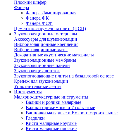
Плоский шифер
Фанера
Фанера Ламинированная
Фанера ФК
Фанера ФСФ
Цементно-стружечная плита (ЦСП)
Звукоизоляционные материалы
Аксессуары для шумоизоляции
Виброизоляционные крепления
Виброизоляционные маты
Декоративные акустические материалы
Звукоизоляционные мембраны
Звукоизоляционные панели
Звукоизоляция розеток
Звукопоглощающие плиты на базальтовой основе
Крепеж для звукоизоляции
Уплотнительные ленты
Инструменты
Малярно-штукатурные инструменты
Валики и ролики малярные
Валики прижимные и Игольчатые
Ванночки малярные и Емкости строительные
Гладилки
Кисти малярные круглые
Кисти малярные плоские