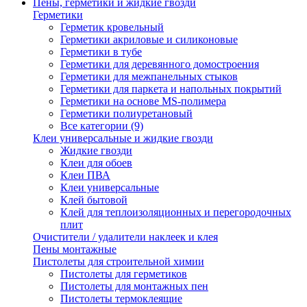
Пены, герметики и жидкие гвозди
Герметики
Герметик кровельный
Герметики акриловые и силиконовые
Герметики в тубе
Герметики для деревянного домостроения
Герметики для межпанельных стыков
Герметики для паркета и напольных покрытий
Герметики на основе MS-полимера
Герметики полиуретановый
Все категории (9)
Клеи универсальные и жидкие гвозди
Жидкие гвозди
Клеи для обоев
Клеи ПВА
Клеи универсальные
Клей бытовой
Клей для теплоизоляционных и перегородочных
плит
Очистители / удалители наклеек и клея
Пены монтажные
Пистолеты для строительной химии
Пистолеты для герметиков
Пистолеты для монтажных пен
Пистолеты термоклеящие