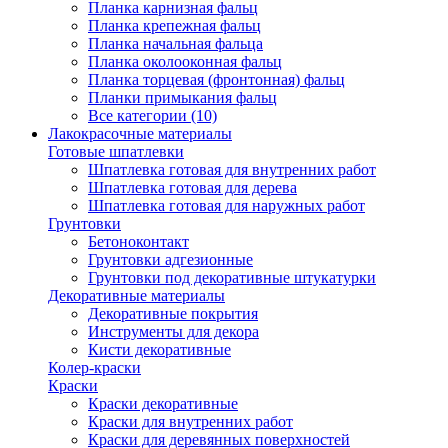
Планка карнизная фальц
Планка крепежная фальц
Планка начальная фальца
Планка околооконная фальц
Планка торцевая (фронтонная) фальц
Планки примыкания фальц
Все категории (10)
Лакокрасочные материалы
Готовые шпатлевки
Шпатлевка готовая для внутренних работ
Шпатлевка готовая для дерева
Шпатлевка готовая для наружных работ
Грунтовки
Бетоноконтакт
Грунтовки адгезионные
Грунтовки под декоративные штукатурки
Декоративные материалы
Декоративные покрытия
Инструменты для декора
Кисти декоративные
Колер-краски
Краски
Краски декоративные
Краски для внутренних работ
Краски для деревянных поверхностей