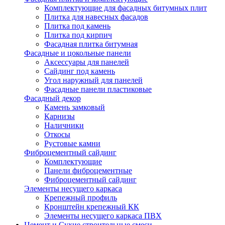
Комплектующие для фасадных битумных плит
Плитка для навесных фасадов
Плитка под камень
Плитка под кирпич
Фасадная плитка битумная
Фасадные и цокольные панели
Аксессуары для панелей
Сайдинг под камень
Угол наружный для панелей
Фасадные панели пластиковые
Фасадный декор
Камень замковый
Карнизы
Наличники
Откосы
Рустовые камни
Фиброцементный сайдинг
Комплектующие
Панели фиброцементные
Фиброцементный сайдинг
Элементы несущего каркаса
Крепежный профиль
Кронштейн крепежный КК
Элементы несущего каркаса ПВХ
Цемент и Сухие строительные смеси