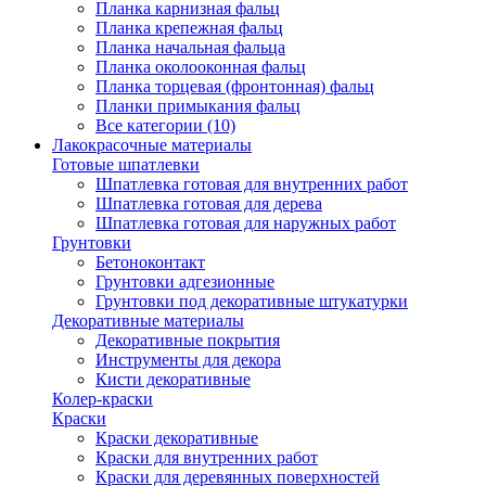
Планка карнизная фальц
Планка крепежная фальц
Планка начальная фальца
Планка околооконная фальц
Планка торцевая (фронтонная) фальц
Планки примыкания фальц
Все категории (10)
Лакокрасочные материалы
Готовые шпатлевки
Шпатлевка готовая для внутренних работ
Шпатлевка готовая для дерева
Шпатлевка готовая для наружных работ
Грунтовки
Бетоноконтакт
Грунтовки адгезионные
Грунтовки под декоративные штукатурки
Декоративные материалы
Декоративные покрытия
Инструменты для декора
Кисти декоративные
Колер-краски
Краски
Краски декоративные
Краски для внутренних работ
Краски для деревянных поверхностей