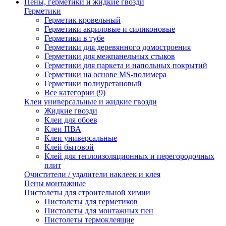
Пены, герметики и жидкие гвозди
Герметики
Герметик кровельный
Герметики акриловые и силиконовые
Герметики в тубе
Герметики для деревянного домостроения
Герметики для межпанельных стыков
Герметики для паркета и напольных покрытий
Герметики на основе MS-полимера
Герметики полиуретановый
Все категории (9)
Клеи универсальные и жидкие гвозди
Жидкие гвозди
Клеи для обоев
Клеи ПВА
Клеи универсальные
Клей бытовой
Клей для теплоизоляционных и перегородочных
плит
Очистители / удалители наклеек и клея
Пены монтажные
Пистолеты для строительной химии
Пистолеты для герметиков
Пистолеты для монтажных пен
Пистолеты термоклеящие