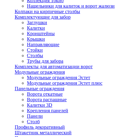
Коллекция Токио
Нащельники для калиток и ворот жалюзи
Колпаки на кирпичные столбы
Комплектующие для забор
Заглушки
Калитки
Кронштейны
Крышки
Направляющие
Стойки
Столбы
Трубы для забора
Комплекты для автоматизации ворот
Модульные ограждения
Модульные ограждения Эстет
Модульные ограждения Эстет плюс
Панельные ограждения
Ворота откатные
Ворота распашные
Калитки 3D
Крепления панелей
Панели
Столб
Профиль декоративный
Штакетник металлический