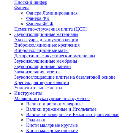
Плоский шифер
Фанера
Фанера Ламинированная
Фанера ФК
Фанера ФСФ
Цементно-стружечная плита (ЦСП)
Звукоизоляционные материалы
Аксессуары для шумоизоляции
Виброизоляционные крепления
Виброизоляционные маты
Декоративные акустические материалы
Звукоизоляционные мембраны
Звукоизоляционные панели
Звукоизоляция розеток
Звукопоглощающие плиты на базальтовой основе
Крепеж для звукоизоляции
Уплотнительные ленты
Инструменты
Малярно-штукатурные инструменты
Валики и ролики малярные
Валики прижимные и Игольчатые
Ванночки малярные и Емкости строительные
Гладилки
Кисти малярные круглые
Кисти малярные плоские