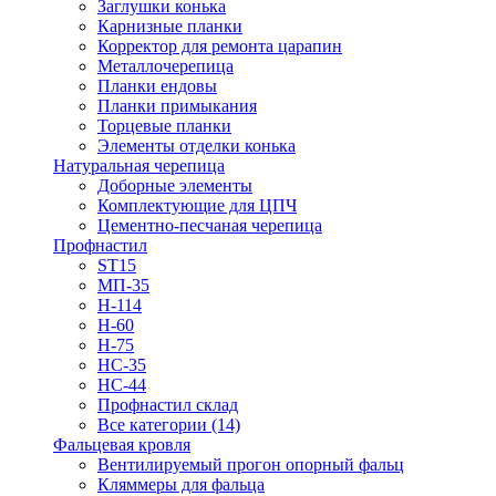
Заглушки конька
Карнизные планки
Корректор для ремонта царапин
Металлочерепица
Планки ендовы
Планки примыкания
Торцевые планки
Элементы отделки конька
Натуральная черепица
Доборные элементы
Комплектующие для ЦПЧ
Цементно-песчаная черепица
Профнастил
ST15
МП-35
Н-114
Н-60
Н-75
НС-35
НС-44
Профнастил склад
Все категории (14)
Фальцевая кровля
Вентилируемый прогон опорный фальц
Кляммеры для фальца