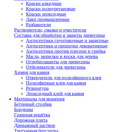
Краски алкидные
Краски полиуретановые
Краски эпоксидные
Лаки промышленные
Разбавители
Растворители, смазки и очистители
Составы для обработки и защиты древесины
Антисептики грунтовочные и защитные
Антисептики и пропитки декоративные
Антисептики против плесени и грибка
Масла, морилки и воски для дерева
Огнебиозащиты для древесины
Отбеливатели для древесины
Химия для камня
Отвердители для полиэфирного клея
Полиэфирные клея для камня
Резинатура
Эпоксидный клей для камня
Материалы для мощения
Бетонный столбик
Бордюры
Газонная решётка
Дорожная плита
Дренажный раствор
Тротуарная брусчатка