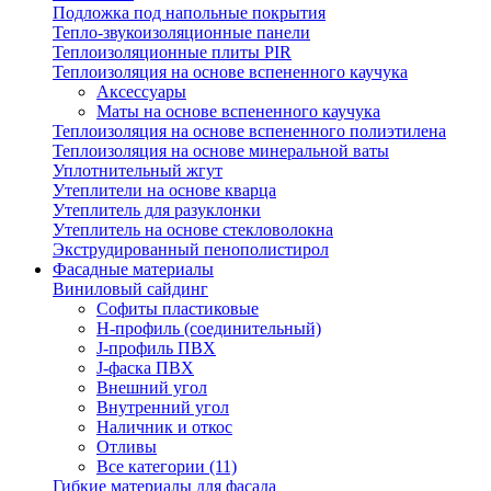
Подложка под напольные покрытия
Тепло-звукоизоляционные панели
Теплоизоляционные плиты PIR
Теплоизоляция на основе вспененного каучука
Аксессуары
Маты на основе вспененного каучука
Теплоизоляция на основе вспененного полиэтилена
Теплоизоляция на основе минеральной ваты
Уплотнительный жгут
Утеплители на основе кварца
Утеплитель для разуклонки
Утеплитель на основе стекловолокна
Экструдированный пенополистирол
Фасадные материалы
Виниловый сайдинг
Cофиты пластиковые
H-профиль (соединительный)
J-профиль ПВХ
J-фаска ПВХ
Внешний угол
Внутренний угол
Наличник и откос
Отливы
Все категории (11)
Гибкие материалы для фасада