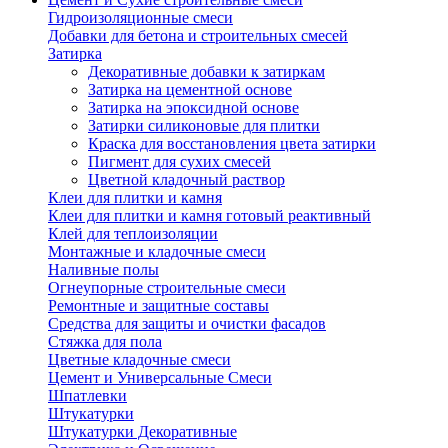
Гидроизоляционные смеси
Добавки для бетона и строительных смесей
Затирка
Декоративные добавки к затиркам
Затирка на цементной основе
Затирка на эпоксидной основе
Затирки силиконовые для плитки
Краска для восстановления цвета затирки
Пигмент для сухих смесей
Цветной кладочный раствор
Клеи для плитки и камня
Клеи для плитки и камня готовый реактивный
Клей для теплоизоляции
Монтажные и кладочные смеси
Наливные полы
Огнеупорные строительные смеси
Ремонтные и защитные составы
Средства для защиты и очистки фасадов
Стяжка для пола
Цветные кладочные смеси
Цемент и Универсальные Смеси
Шпатлевки
Штукатурки
Штукатурки Декоративные