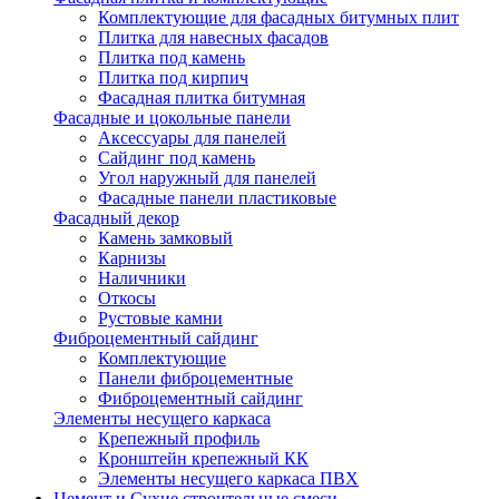
Комплектующие для фасадных битумных плит
Плитка для навесных фасадов
Плитка под камень
Плитка под кирпич
Фасадная плитка битумная
Фасадные и цокольные панели
Аксессуары для панелей
Сайдинг под камень
Угол наружный для панелей
Фасадные панели пластиковые
Фасадный декор
Камень замковый
Карнизы
Наличники
Откосы
Рустовые камни
Фиброцементный сайдинг
Комплектующие
Панели фиброцементные
Фиброцементный сайдинг
Элементы несущего каркаса
Крепежный профиль
Кронштейн крепежный КК
Элементы несущего каркаса ПВХ
Цемент и Сухие строительные смеси