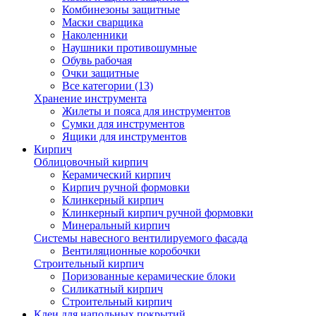
Комбинезоны защитные
Маски сварщика
Наколенники
Наушники противошумные
Обувь рабочая
Очки защитные
Все категории (13)
Хранение инструмента
Жилеты и пояса для инструментов
Сумки для инструментов
Ящики для инструментов
Кирпич
Облицовочный кирпич
Керамический кирпич
Кирпич ручной формовки
Клинкерный кирпич
Клинкерный кирпич ручной формовки
Минеральный кирпич
Системы навесного вентилируемого фасада
Вентиляционные коробочки
Строительный кирпич
Поризованные керамические блоки
Силикатный кирпич
Строительный кирпич
Клеи для напольных покрытий