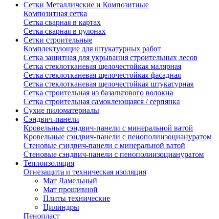
Сетки Металличские и Композитные
Композитная сетка
Сетка сварная в картах
Сетка сварная в рулонах
Сетки строительные
Комплектующие для штукатурных работ
Сетка защитная для укрывания строительных лесов
Сетка стеклотканевая щелочестойкая малярная
Сетка стеклотканевая щелочестойкая фасадная
Сетка стеклотканевая щелочестойкая штукатурная
Сетка строительная из базальтового волокна
Сетка строительная самоклеющаяся / серпянка
Сухие пиломатериалы
Сэндвич-панели
Кровельные сэндвич-панели с минеральной ватой
Кровельные сэндвич-панели с пенополиизоциануратом
Стеновые сэндвич-панели с минеральной ватой
Стеновые сэндвич-панели с пенополиизоциануратом
Теплоизоляция
Огнезащита и техническая изоляция
Мат Ламельный
Мат прошивной
Плиты технические
Цилиндры
Пенопласт