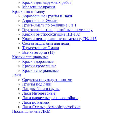
Краски для наружных работ
Масленные краски
Краски по металлу
Аэрозольные Грунты и Лаки
Аэрозольные Эмали
Грунт-Эмаль по ржавчине 3 в 1
Грунтовки антикоррозийные по металлу
Краски быстросохнущие НЦ-132
Краски пентафталевые по металлу ПФ-115
Состав защитный для пола
Термостойкие Эмали
Все категории (11)
Краски специальные
Краски дорожные
Краски кровельные
Краски специальные
Лаки
Cредства по уходу за полами
Грунты под лаки
Лак для бани и сауны
Лаки Интерьерные
Лаки паркетные, износостойкие
Лаки по камню
Лаки Яхтные, Атмосферостойкие
Промышленные ЛКМ