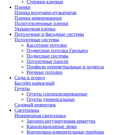
Стержни клеевые
Пленки
Пленка воздушно-пузырчатая
Пленки армированные
Политэтиленовые пленки
Укрывочная пленка
Потолочные и фасадные системы
Потолочные системы
Кассетные потолки
Подвесные потолки Грильято
Подвесные системы
Потолочные панели
Профили периметральные и подвесы
Реечные потолки
Сады и огород
Бассейн каркасный
Грунты
Грунты специализированные
Грунты универсальные
Садовый инвентарь
Сантехника
Инжинерная сантехника
Запорно-регулирующая арматура
Канализационные люки
Контрольно-измерительные приборы