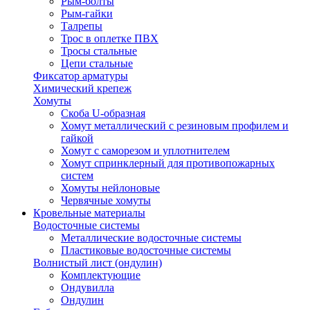
Рым-болты
Рым-гайки
Талрепы
Трос в оплетке ПВХ
Тросы стальные
Цепи стальные
Фиксатор арматуры
Химический крепеж
Хомуты
Скоба U-образная
Хомут металлический с резиновым профилем и
гайкой
Хомут с саморезом и уплотнителем
Хомут спринклерный для противопожарных
систем
Хомуты нейлоновые
Червячные хомуты
Кровельные материалы
Водосточные системы
Металлические водосточные системы
Пластиковые водосточные системы
Волнистый лист (ондулин)
Комплектующие
Ондувилла
Ондулин