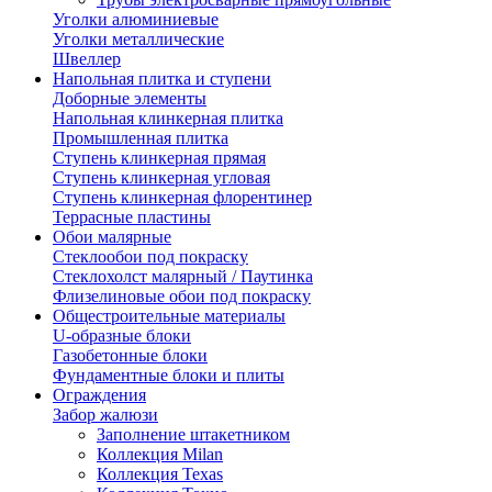
Уголки алюминиевые
Уголки металлические
Швеллер
Напольная плитка и ступени
Доборные элементы
Напольная клинкерная плитка
Промышленная плитка
Ступень клинкерная прямая
Ступень клинкерная угловая
Ступень клинкерная флорентинер
Террасные пластины
Обои малярные
Стеклообои под покраску
Стеклохолст малярный / Паутинка
Флизелиновые обои под покраску
Общестроительные материалы
U-образные блоки
Газобетонные блоки
Фундаментные блоки и плиты
Ограждения
Забор жалюзи
Заполнение штакетником
Коллекция Milan
Коллекция Texas