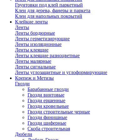
Грунтовки под клей паркетный
Клеи для дерева, фанеры и паркета
Клеи для напольных покрытий
Клейкие ленты
Ленты
Ленты бордюрные
Ленты герметизирующие
Ленты изоляционные
Ленты клеящие
Ленты клеящие разноцветные
Ленты малярные
Ленты сигнальные
Ленты углозащитные и углоформирующие
Крепеж и Метизы
Гвозди
Барабанные гвозди
Гвозди винтовые
Гвозди ершенные
Гвозди кровельные
Гвозди строительные черные
Гвозди финишные
Гвозди шиферные
Скоба строительная
Дюбели
Дюбель Гвоздь