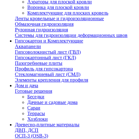
Аэраторы для плоской кровли
Воронка для плоской кровли
Комплектующие для плоских кровель
Ленты кровельные и гидроизоляционные
Обмазочная гидроизоляция
Рулонная гидроизоляция
Системы для гидроизоляции деформационных швов
Гипсокартон и Комплектующие
Аквапанели
Гипсоволокнистый лист (ГВЛ)
Гипсокартонный лист (ГКЛ)
Пазогребневые плиты
Профиль для гипсокартона
Стекломагниевый лист (СМЛ)
Элементы крепления для профиля
Дом и дача
Готовые решения
Беседки
Дачные и садовые дома
Сараи
Террасы
Хозблоки
Древесно-плитные материалы
ДВП, ДСП
ОСП-3 (OSB-3)