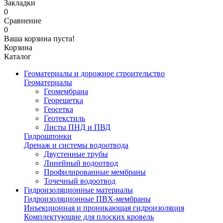
Закладки
0
Сравнение
0
Ваша корзина пуста!
Корзина
Каталог
Геоматериалы и дорожное строительство
Геоматериалы
Геомембрана
Георешетка
Геосетка
Геотекстиль
Листы ПНД и ПВД
Гидрошпонки
Дренаж и системы водоотвода
Двустенные трубы
Линейный водоотвод
Профилированные мембраны
Точечный водоотвод
Гидроизоляционные материалы
Гидроизоляционные ПВХ-мембраны
Инъекционная и проникающая гидроизоляция
Комплектующие для плоских кровель