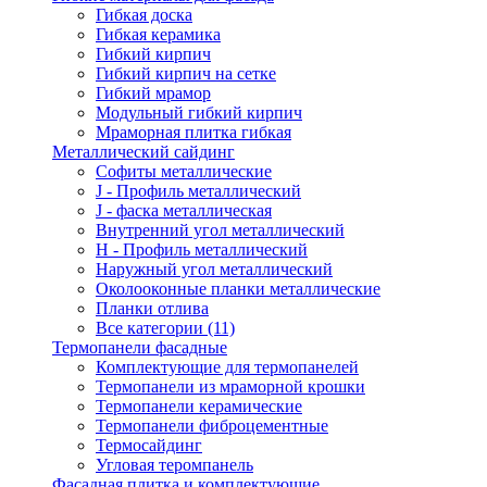
Гибкая доска
Гибкая керамика
Гибкий кирпич
Гибкий кирпич на сетке
Гибкий мрамор
Модульный гибкий кирпич
Мраморная плитка гибкая
Металлический сайдинг
Cофиты металлические
J - Профиль металлический
J - фаска металлическая
Внутренний угол металлический
Н - Профиль металлический
Наружный угол металлический
Околооконные планки металлические
Планки отлива
Все категории (11)
Термопанели фасадные
Комплектующие для термопанелей
Термопанели из мраморной крошки
Термопанели керамические
Термопанели фиброцементные
Термосайдинг
Угловая теромпанель
Фасадная плитка и комплектующие