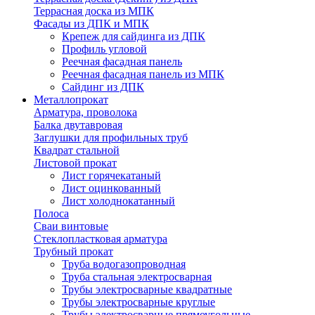
Террасная доска из МПК
Фасады из ДПК и МПК
Крепеж для сайдинга из ДПК
Профиль угловой
Реечная фасадная панель
Реечная фасадная панель из МПК
Сайдинг из ДПК
Металлопрокат
Арматура, проволока
Балка двутавровая
Заглушки для профильных труб
Квадрат стальной
Листовой прокат
Лист горячекатаный
Лист оцинкованный
Лист холоднокатанный
Полоса
Сваи винтовые
Стеклопластковая арматура
Трубный прокат
Труба водогазопроводная
Труба стальная электросварная
Трубы электросварные квадратные
Трубы электросварные круглые
Трубы электросварные прямоугольные