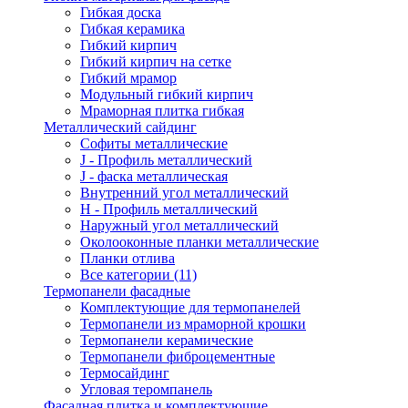
Гибкая доска
Гибкая керамика
Гибкий кирпич
Гибкий кирпич на сетке
Гибкий мрамор
Модульный гибкий кирпич
Мраморная плитка гибкая
Металлический сайдинг
Cофиты металлические
J - Профиль металлический
J - фаска металлическая
Внутренний угол металлический
Н - Профиль металлический
Наружный угол металлический
Околооконные планки металлические
Планки отлива
Все категории (11)
Термопанели фасадные
Комплектующие для термопанелей
Термопанели из мраморной крошки
Термопанели керамические
Термопанели фиброцементные
Термосайдинг
Угловая теромпанель
Фасадная плитка и комплектующие