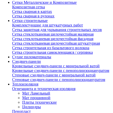
Сетки Металличские и Композитные
Композитная сетка
Сетка сварная в картах
Сетка сварная в рулонах
Сетки строительные
Комплектующие для штукатурных работ
Сетка защитная для укрывания строительных лесов
Сетка стеклотканевая щелочестойкая малярная
Сетка стеклотканевая щелочестойкая фасадная
Сетка стеклотканевая щелочестойкая штукатурная
Сетка строительная из базальтового волокна
Сетка строительная самоклеющаяся / серпянка
Сухие пиломатериалы
Сэндвич-панели
Кровельные сэндвич-панели с минеральной ватой
Кровельные сэндвич-панели с пенополиизоциануратом
Стеновые сэндвич-панели с минеральной ватой
Стеновые сэндвич-панели с пенополиизоциануратом
Теплоизоляция
Огнезащита и техническая изоляция
Мат Ламельный
Мат прошивной
Плиты технические
Цилиндры
Пенопласт