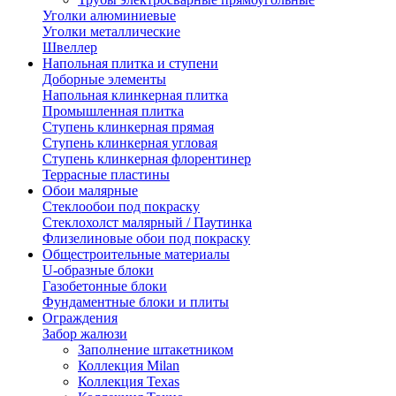
Уголки алюминиевые
Уголки металлические
Швеллер
Напольная плитка и ступени
Доборные элементы
Напольная клинкерная плитка
Промышленная плитка
Ступень клинкерная прямая
Ступень клинкерная угловая
Ступень клинкерная флорентинер
Террасные пластины
Обои малярные
Стеклообои под покраску
Стеклохолст малярный / Паутинка
Флизелиновые обои под покраску
Общестроительные материалы
U-образные блоки
Газобетонные блоки
Фундаментные блоки и плиты
Ограждения
Забор жалюзи
Заполнение штакетником
Коллекция Milan
Коллекция Texas