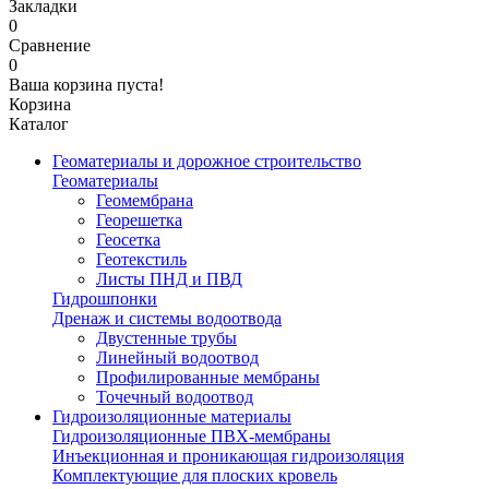
Закладки
0
Сравнение
0
Ваша корзина пуста!
Корзина
Каталог
Геоматериалы и дорожное строительство
Геоматериалы
Геомембрана
Георешетка
Геосетка
Геотекстиль
Листы ПНД и ПВД
Гидрошпонки
Дренаж и системы водоотвода
Двустенные трубы
Линейный водоотвод
Профилированные мембраны
Точечный водоотвод
Гидроизоляционные материалы
Гидроизоляционные ПВХ-мембраны
Инъекционная и проникающая гидроизоляция
Комплектующие для плоских кровель