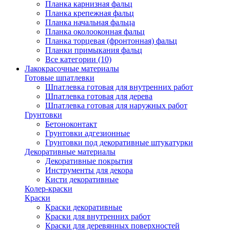
Планка карнизная фальц
Планка крепежная фальц
Планка начальная фальца
Планка околооконная фальц
Планка торцевая (фронтонная) фальц
Планки примыкания фальц
Все категории (10)
Лакокрасочные материалы
Готовые шпатлевки
Шпатлевка готовая для внутренних работ
Шпатлевка готовая для дерева
Шпатлевка готовая для наружных работ
Грунтовки
Бетоноконтакт
Грунтовки адгезионные
Грунтовки под декоративные штукатурки
Декоративные материалы
Декоративные покрытия
Инструменты для декора
Кисти декоративные
Колер-краски
Краски
Краски декоративные
Краски для внутренних работ
Краски для деревянных поверхностей