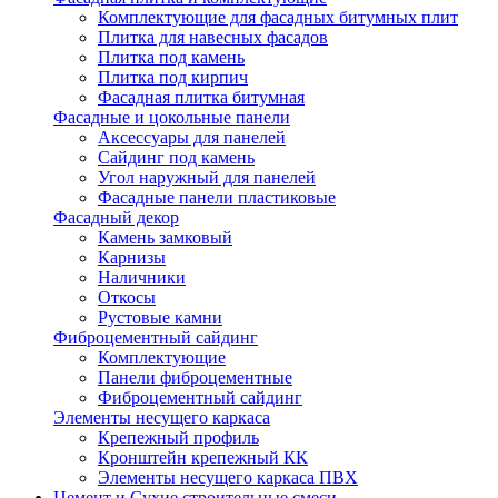
Комплектующие для фасадных битумных плит
Плитка для навесных фасадов
Плитка под камень
Плитка под кирпич
Фасадная плитка битумная
Фасадные и цокольные панели
Аксессуары для панелей
Сайдинг под камень
Угол наружный для панелей
Фасадные панели пластиковые
Фасадный декор
Камень замковый
Карнизы
Наличники
Откосы
Рустовые камни
Фиброцементный сайдинг
Комплектующие
Панели фиброцементные
Фиброцементный сайдинг
Элементы несущего каркаса
Крепежный профиль
Кронштейн крепежный КК
Элементы несущего каркаса ПВХ
Цемент и Сухие строительные смеси