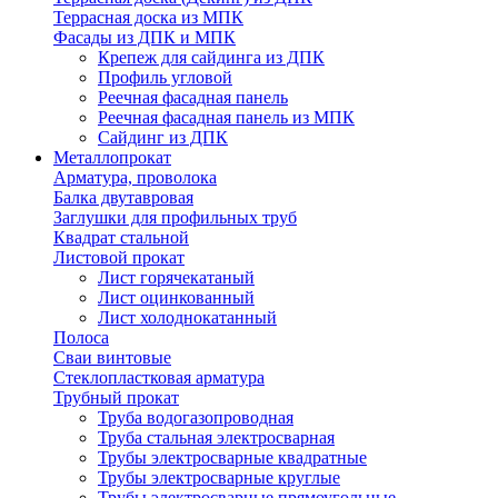
Террасная доска из МПК
Фасады из ДПК и МПК
Крепеж для сайдинга из ДПК
Профиль угловой
Реечная фасадная панель
Реечная фасадная панель из МПК
Сайдинг из ДПК
Металлопрокат
Арматура, проволока
Балка двутавровая
Заглушки для профильных труб
Квадрат стальной
Листовой прокат
Лист горячекатаный
Лист оцинкованный
Лист холоднокатанный
Полоса
Сваи винтовые
Стеклопластковая арматура
Трубный прокат
Труба водогазопроводная
Труба стальная электросварная
Трубы электросварные квадратные
Трубы электросварные круглые
Трубы электросварные прямоугольные