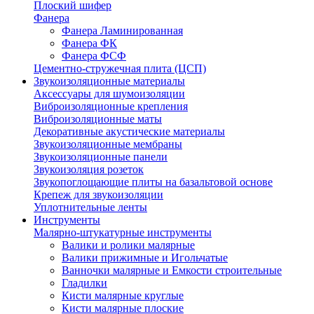
Плоский шифер
Фанера
Фанера Ламинированная
Фанера ФК
Фанера ФСФ
Цементно-стружечная плита (ЦСП)
Звукоизоляционные материалы
Аксессуары для шумоизоляции
Виброизоляционные крепления
Виброизоляционные маты
Декоративные акустические материалы
Звукоизоляционные мембраны
Звукоизоляционные панели
Звукоизоляция розеток
Звукопоглощающие плиты на базальтовой основе
Крепеж для звукоизоляции
Уплотнительные ленты
Инструменты
Малярно-штукатурные инструменты
Валики и ролики малярные
Валики прижимные и Игольчатые
Ванночки малярные и Емкости строительные
Гладилки
Кисти малярные круглые
Кисти малярные плоские