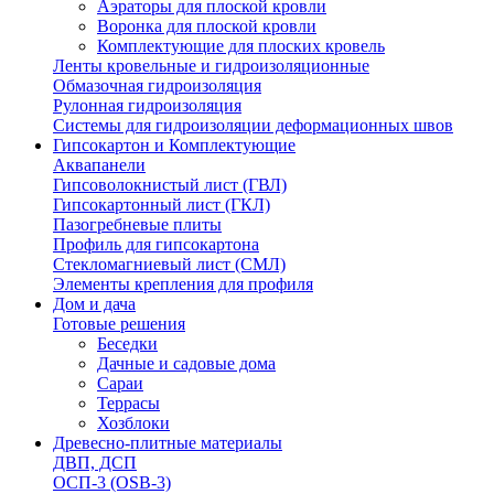
Аэраторы для плоской кровли
Воронка для плоской кровли
Комплектующие для плоских кровель
Ленты кровельные и гидроизоляционные
Обмазочная гидроизоляция
Рулонная гидроизоляция
Системы для гидроизоляции деформационных швов
Гипсокартон и Комплектующие
Аквапанели
Гипсоволокнистый лист (ГВЛ)
Гипсокартонный лист (ГКЛ)
Пазогребневые плиты
Профиль для гипсокартона
Стекломагниевый лист (СМЛ)
Элементы крепления для профиля
Дом и дача
Готовые решения
Беседки
Дачные и садовые дома
Сараи
Террасы
Хозблоки
Древесно-плитные материалы
ДВП, ДСП
ОСП-3 (OSB-3)