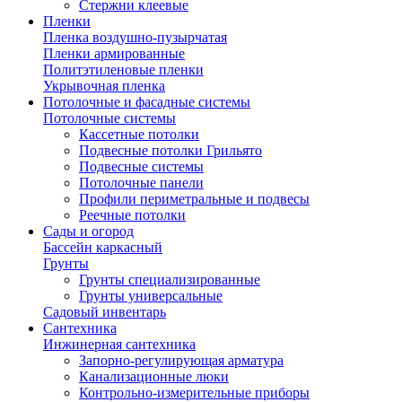
Стержни клеевые
Пленки
Пленка воздушно-пузырчатая
Пленки армированные
Политэтиленовые пленки
Укрывочная пленка
Потолочные и фасадные системы
Потолочные системы
Кассетные потолки
Подвесные потолки Грильято
Подвесные системы
Потолочные панели
Профили периметральные и подвесы
Реечные потолки
Сады и огород
Бассейн каркасный
Грунты
Грунты специализированные
Грунты универсальные
Садовый инвентарь
Сантехника
Инжинерная сантехника
Запорно-регулирующая арматура
Канализационные люки
Контрольно-измерительные приборы