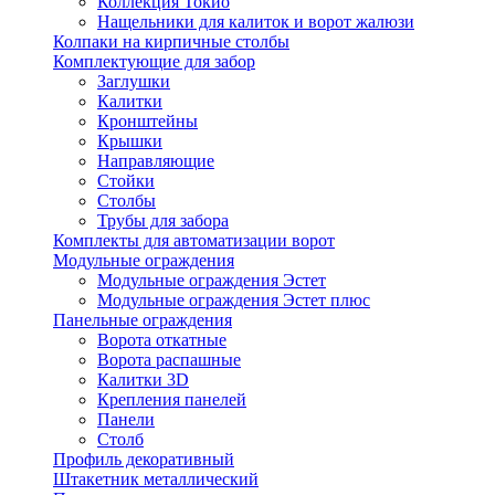
Коллекция Токио
Нащельники для калиток и ворот жалюзи
Колпаки на кирпичные столбы
Комплектующие для забор
Заглушки
Калитки
Кронштейны
Крышки
Направляющие
Стойки
Столбы
Трубы для забора
Комплекты для автоматизации ворот
Модульные ограждения
Модульные ограждения Эстет
Модульные ограждения Эстет плюс
Панельные ограждения
Ворота откатные
Ворота распашные
Калитки 3D
Крепления панелей
Панели
Столб
Профиль декоративный
Штакетник металлический