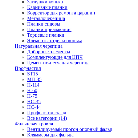
Заглушки конька
Карнизные планки
Корректор для ремонта царапин
Металлочерепица
Планки ендовы
Планки примыкания
Торцевые планки
Элементы отделки конька
Натуральная черепица
Доборные элементы
Комплектующие для ЦПЧ
Цементно-песчаная черепица
Профнастил
ST15
МП-35
Н-114
Н-60
Н-75
НС-35
НС-44
Профнастил склад
Все категории (14)
Фальцевая кровля
Вентилируемый прогон опорный фальц
Кляммеры для фальца