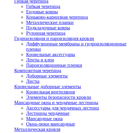
Гибкая черепица
Гибкая черепица
Ендовые ковры
Коньково-карнизная черепица
Металлические планки
Подкладочные ковры
Рулонная черепица
Гидроизоляция и пароизоляция кровли
Диффузионные мембраны и гидроизоляционные
пленки
Кровельные аксессуары
Ленты и клеи
Пароизоляционные пленки
Композитная черепица
Доборные элементы
Листы
Кровельные доборные элементы
Кровельная вентиляция
Элементы безопасности кровли
Мансардные окна и чердачные лестницы
Аксессуары для чердачных лестниц
Лестницы чердачные
Мансардные окна
Окна-люки мансардные
Металлическая кровля