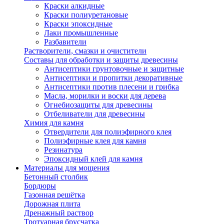
Краски алкидные
Краски полиуретановые
Краски эпоксидные
Лаки промышленные
Разбавители
Растворители, смазки и очистители
Составы для обработки и защиты древесины
Антисептики грунтовочные и защитные
Антисептики и пропитки декоративные
Антисептики против плесени и грибка
Масла, морилки и воски для дерева
Огнебиозащиты для древесины
Отбеливатели для древесины
Химия для камня
Отвердители для полиэфирного клея
Полиэфирные клея для камня
Резинатура
Эпоксидный клей для камня
Материалы для мощения
Бетонный столбик
Бордюры
Газонная решётка
Дорожная плита
Дренажный раствор
Тротуарная брусчатка