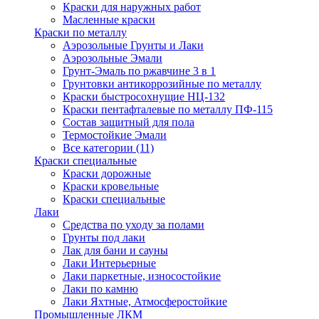
Краски для наружных работ
Масленные краски
Краски по металлу
Аэрозольные Грунты и Лаки
Аэрозольные Эмали
Грунт-Эмаль по ржавчине 3 в 1
Грунтовки антикоррозийные по металлу
Краски быстросохнущие НЦ-132
Краски пентафталевые по металлу ПФ-115
Состав защитный для пола
Термостойкие Эмали
Все категории (11)
Краски специальные
Краски дорожные
Краски кровельные
Краски специальные
Лаки
Cредства по уходу за полами
Грунты под лаки
Лак для бани и сауны
Лаки Интерьерные
Лаки паркетные, износостойкие
Лаки по камню
Лаки Яхтные, Атмосферостойкие
Промышленные ЛКМ