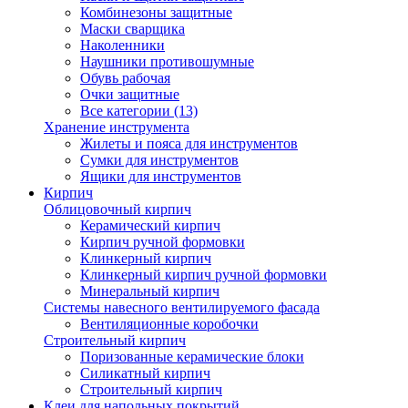
Комбинезоны защитные
Маски сварщика
Наколенники
Наушники противошумные
Обувь рабочая
Очки защитные
Все категории (13)
Хранение инструмента
Жилеты и пояса для инструментов
Сумки для инструментов
Ящики для инструментов
Кирпич
Облицовочный кирпич
Керамический кирпич
Кирпич ручной формовки
Клинкерный кирпич
Клинкерный кирпич ручной формовки
Минеральный кирпич
Системы навесного вентилируемого фасада
Вентиляционные коробочки
Строительный кирпич
Поризованные керамические блоки
Силикатный кирпич
Строительный кирпич
Клеи для напольных покрытий