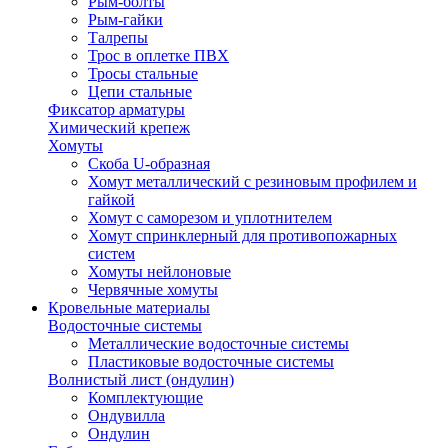
Рым-болты
Рым-гайки
Талрепы
Трос в оплетке ПВХ
Тросы стальные
Цепи стальные
Фиксатор арматуры
Химический крепеж
Хомуты
Скоба U-образная
Хомут металлический с резиновым профилем и
гайкой
Хомут с саморезом и уплотнителем
Хомут спринклерный для противопожарных
систем
Хомуты нейлоновые
Червячные хомуты
Кровельные материалы
Водосточные системы
Металлические водосточные системы
Пластиковые водосточные системы
Волнистый лист (ондулин)
Комплектующие
Ондувилла
Ондулин