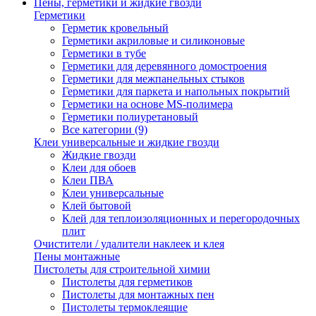
Пены, герметики и жидкие гвозди
Герметики
Герметик кровельный
Герметики акриловые и силиконовые
Герметики в тубе
Герметики для деревянного домостроения
Герметики для межпанельных стыков
Герметики для паркета и напольных покрытий
Герметики на основе MS-полимера
Герметики полиуретановый
Все категории (9)
Клеи универсальные и жидкие гвозди
Жидкие гвозди
Клеи для обоев
Клеи ПВА
Клеи универсальные
Клей бытовой
Клей для теплоизоляционных и перегородочных
плит
Очистители / удалители наклеек и клея
Пены монтажные
Пистолеты для строительной химии
Пистолеты для герметиков
Пистолеты для монтажных пен
Пистолеты термоклеящие