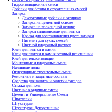
Гидроизоляционные смеси
Добавки для бетона и строительных смесей
Затирка
Декоративные добавки к затиркам
Затирка на цементной основе
Затирка на эпоксидной основе
Затирки силиконовые для плитки
Краска для восстановления цвета затирки
Пигмент для сухих смесей
Цветной кладочный раствор
Клеи для плитки и камня
Клеи для плитки и камня готовый реактивный
Клей для теплоизоляции
Монтажные и кладочные смеси
Наливные полы
Огнеупорные строительные смеси
Ремонтные и защитные составы
Средства для защиты и очистки фасадов
Стяжка для пола
Цветные кладочные смеси
Цемент и Универсальные Смеси
Шпатлевки
Штукатурки
Штукатурки Декоративные