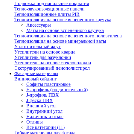
Подложка под напольные покрытия
Тепло-звукоизоляционные панели
Теплоизоляционные плиты PIR
Теплоизоляция на основе вспененного каучука
Аксессуары
Маты на основе вспененного каучука
Теплоизоляция на основе вспененного полиэтилена
Теплоизоляция на основе минеральной ваты
Уплотнительный жгут
Утеплители на основе кварца
Утеплитель для разуклонки
Утеплитель на основе стекловолокна
Экструдированный пенополистирол
Фасадные материалы
Виниловый сайдинг
Cофиты пластиковые
H-профиль (соединительный)
J-профиль ПВХ
J-фаска ПВХ
Внешний угол
Внутренний угол
Наличник и откос
Отливы
Все категории (11)
Гибкие материалы для фасада