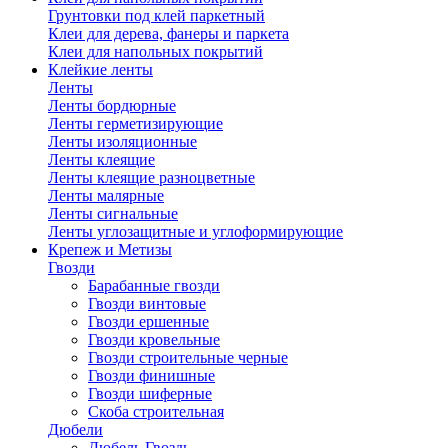
Грунтовки под клей паркетный
Клеи для дерева, фанеры и паркета
Клеи для напольных покрытий
Клейкие ленты
Ленты
Ленты бордюрные
Ленты герметизирующие
Ленты изоляционные
Ленты клеящие
Ленты клеящие разноцветные
Ленты малярные
Ленты сигнальные
Ленты углозащитные и углоформирующие
Крепеж и Метизы
Гвозди
Барабанные гвозди
Гвозди винтовые
Гвозди ершенные
Гвозди кровельные
Гвозди строительные черные
Гвозди финишные
Гвозди шиферные
Скоба строительная
Дюбели
Дюбель Гвоздь