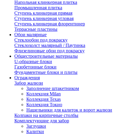
Напольная клинкерная плитка
Промышленная плитка
Ступень клинкерная прямая
Ступень клинкерная угловая
Ступень клинкерная флорентинер
Террасные пластины
Обои малярные
Стеклообои под покраску
Стеклохолст малярный / Паутинка
Флизелиновые обои под покраску
Общестроительные материалы
U-образные блоки
Газобетонные блоки
Фундаментные блоки и плиты
Ограждения
Забор жалюзи
Заполнение штакетником
Коллекция Milan
Коллекция Texas
Коллекция Токио
Нащельники для калиток и ворот жалюзи
Колпаки на кирпичные столбы
Комплектующие для забор
Заглушки
Калитки