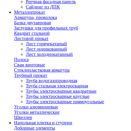
Реечная фасадная панель
Сайдинг из ДПК
Металлопрокат
Арматура, проволока
Балка двутавровая
Заглушки для профильных труб
Квадрат стальной
Листовой прокат
Лист горячекатаный
Лист оцинкованный
Лист холоднокатанный
Полоса
Сваи винтовые
Стеклопластковая арматура
Трубный прокат
Труба водогазопроводная
Труба стальная электросварная
Трубы электросварные квадратные
Трубы электросварные круглые
Трубы электросварные прямоугольные
Уголки алюминиевые
Уголки металлические
Швеллер
Напольная плитка и ступени
Доборные элементы