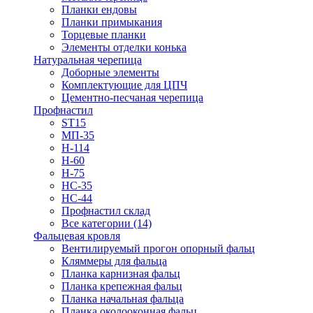
Планки ендовы
Планки примыкания
Торцевые планки
Элементы отделки конька
Натуральная черепица
Доборные элементы
Комплектующие для ЦПЧ
Цементно-песчаная черепица
Профнастил
ST15
МП-35
Н-114
Н-60
Н-75
НС-35
НС-44
Профнастил склад
Все категории (14)
Фальцевая кровля
Вентилируемый прогон опорный фальц
Кляммеры для фальца
Планка карнизная фальц
Планка крепежная фальц
Планка начальная фальца
Планка околооконная фальц