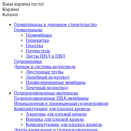
Ваша корзина пуста!
Корзина
Каталог
Геоматериалы и дорожное строительство
Геоматериалы
Геомембрана
Георешетка
Геосетка
Геотекстиль
Листы ПНД и ПВД
Гидрошпонки
Дренаж и системы водоотвода
Двустенные трубы
Линейный водоотвод
Профилированные мембраны
Точечный водоотвод
Гидроизоляционные материалы
Гидроизоляционные ПВХ-мембраны
Инъекционная и проникающая гидроизоляция
Комплектующие для плоских кровель
Аэраторы для плоской кровли
Воронка для плоской кровли
Комплектующие для плоских кровель
Ленты кровельные и гидроизоляционные