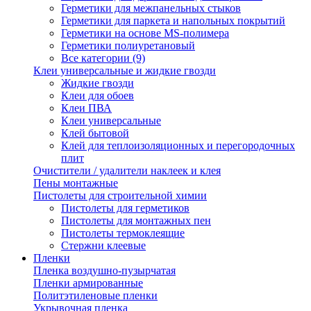
Герметики для межпанельных стыков
Герметики для паркета и напольных покрытий
Герметики на основе MS-полимера
Герметики полиуретановый
Все категории (9)
Клеи универсальные и жидкие гвозди
Жидкие гвозди
Клеи для обоев
Клеи ПВА
Клеи универсальные
Клей бытовой
Клей для теплоизоляционных и перегородочных
плит
Очистители / удалители наклеек и клея
Пены монтажные
Пистолеты для строительной химии
Пистолеты для герметиков
Пистолеты для монтажных пен
Пистолеты термоклеящие
Стержни клеевые
Пленки
Пленка воздушно-пузырчатая
Пленки армированные
Политэтиленовые пленки
Укрывочная пленка