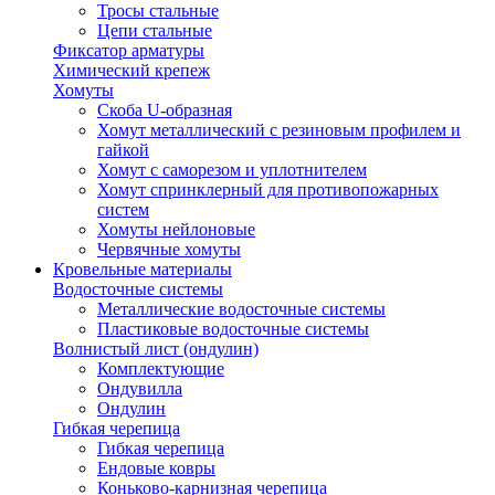
Тросы стальные
Цепи стальные
Фиксатор арматуры
Химический крепеж
Хомуты
Скоба U-образная
Хомут металлический с резиновым профилем и
гайкой
Хомут с саморезом и уплотнителем
Хомут спринклерный для противопожарных
систем
Хомуты нейлоновые
Червячные хомуты
Кровельные материалы
Водосточные системы
Металлические водосточные системы
Пластиковые водосточные системы
Волнистый лист (ондулин)
Комплектующие
Ондувилла
Ондулин
Гибкая черепица
Гибкая черепица
Ендовые ковры
Коньково-карнизная черепица