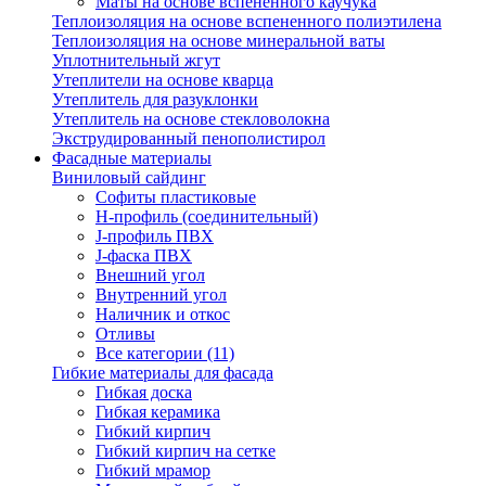
Маты на основе вспененного каучука
Теплоизоляция на основе вспененного полиэтилена
Теплоизоляция на основе минеральной ваты
Уплотнительный жгут
Утеплители на основе кварца
Утеплитель для разуклонки
Утеплитель на основе стекловолокна
Экструдированный пенополистирол
Фасадные материалы
Виниловый сайдинг
Cофиты пластиковые
H-профиль (соединительный)
J-профиль ПВХ
J-фаска ПВХ
Внешний угол
Внутренний угол
Наличник и откос
Отливы
Все категории (11)
Гибкие материалы для фасада
Гибкая доска
Гибкая керамика
Гибкий кирпич
Гибкий кирпич на сетке
Гибкий мрамор