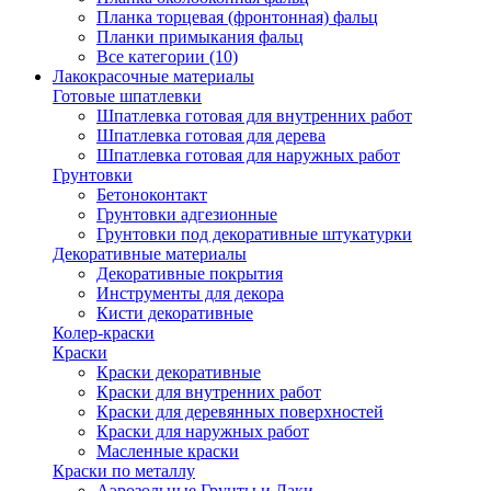
Планка торцевая (фронтонная) фальц
Планки примыкания фальц
Все категории (10)
Лакокрасочные материалы
Готовые шпатлевки
Шпатлевка готовая для внутренних работ
Шпатлевка готовая для дерева
Шпатлевка готовая для наружных работ
Грунтовки
Бетоноконтакт
Грунтовки адгезионные
Грунтовки под декоративные штукатурки
Декоративные материалы
Декоративные покрытия
Инструменты для декора
Кисти декоративные
Колер-краски
Краски
Краски декоративные
Краски для внутренних работ
Краски для деревянных поверхностей
Краски для наружных работ
Масленные краски
Краски по металлу
Аэрозольные Грунты и Лаки