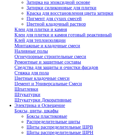
Затирка на эпоксидной основе
Затирки силиконовые для плитки
Краска для восстановления цвета затирки
Пигмент для сухих смесей
Цветной кладочный раствор
Клеи для плитки и камня
Клеи для плитки и камня готовый реактивный
Клей для теплоизоляции
Монтажные и кладочные смеси
Наливные полы
Огнеупорные строительные смеси
Ремонтные и защитные составы
Средства для защиты и очистки фасадов
Стяжка для пола
Цветные кладочные смеси
Цемент и Универсальные Смеси
Шпатлевки
Штукатурки
Штукатурки Декоративные
Электрика и Освещение
Боксы, щиты, шкафы
Боксы пластиковые
Распределительные щиты
Щиты распределительные ЩРВ
Щиты распределительные ЩРН