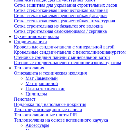
Сетка защитная для укрывания строительных лесов
Сетка стеклотканевая щелочестойкая малярная
Сетка стеклотканевая щелочестойкая фасадная
Сетка стеклотканевая щелочестойкая штукатурная
Сетка строительная из базальтового волокна
Сетка строительная самоклеющаяся / серпянка
Сухие пиломатериалы
Сэндвич-панели
Кровельные сэндвич-панели с минеральной ватой
Кровельные сэндвич-панели с пенополиизоциануратом
Стеновые сэндвич-панели с минеральной ватой
Стеновые сэндвич-панели с пенополиизоциануратом
Теплоизоляция
Огнезащита и техническая изоляция
Мат Ламельный
Мат прошивной
Плиты технические
Цилиндры
Пенопласт
Подложка под напольные покрытия
Тепло-звукоизоляционные панели
Теплоизоляционные плиты PIR
Теплоизоляция на основе вспененного каучука
Аксессуары