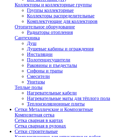
Коллекторы и коллекторные группы
Группы коллекторные
Коллекторы распределительные
Комплектующие для коллекторов
Отопительное оборудование
Радиаторы отопления
Сантехника
Душ
Душевые кабины и ограждения
Инсталяции
Полотенцесушители
Раковины и пъедесталы
Сифоны и трапы
Смесители
Унитазы
Теплые полы
Нагревательные кабели
Нагревательные маты для тёплого пола
Теплоизоляционные плиты
Сетки Металличские и Композитные
Композитная сетка
Сетка сварная в картах
Сетка сварная в рулонах
Сетки строительные
Комплектующие для штукатурных работ