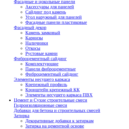
Фасадные и цокольные панели
Аксессуары для панелей
Сайдинг под камень
Угол наружный для панелей
Фасадные панели пластиковые
Фасадный декор
Камень замковый
Карнизы
Наличники
Откосы
Рустовые камни
Фиброцементный сайдинг
Комплектующие
Панели фиброцементные
Фиброцементный сайдинг
Элементы несущего каркаса
Крепежный профиль
Кронштейн крепежный КК
Элементы несущего каркаса ПВХ
Цемент и Сухие строительные смеси
Гидроизоляционные смеси
Добавки для бетона и строительных смесей
Затирка
Декоративные добавки к затиркам
Затирка на цементной основе