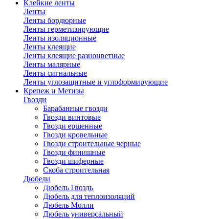
Клейкие ленты
Ленты
Ленты бордюрные
Ленты герметизирующие
Ленты изоляционные
Ленты клеящие
Ленты клеящие разноцветные
Ленты малярные
Ленты сигнальные
Ленты углозащитные и углоформирующие
Крепеж и Метизы
Гвозди
Барабанные гвозди
Гвозди винтовые
Гвозди ершенные
Гвозди кровельные
Гвозди строительные черные
Гвозди финишные
Гвозди шиферные
Скоба строительная
Дюбели
Дюбель Гвоздь
Дюбель для теплоизоляций
Дюбель Молли
Дюбель универсальный