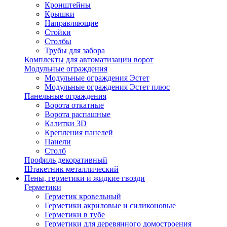
Кронштейны
Крышки
Направляющие
Стойки
Столбы
Трубы для забора
Комплекты для автоматизации ворот
Модульные ограждения
Модульные ограждения Эстет
Модульные ограждения Эстет плюс
Панельные ограждения
Ворота откатные
Ворота распашные
Калитки 3D
Крепления панелей
Панели
Столб
Профиль декоративный
Штакетник металлический
Пены, герметики и жидкие гвозди
Герметики
Герметик кровельный
Герметики акриловые и силиконовые
Герметики в тубе
Герметики для деревянного домостроения