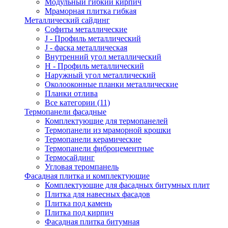
Модульный гибкий кирпич
Мраморная плитка гибкая
Металлический сайдинг
Cофиты металлические
J - Профиль металлический
J - фаска металлическая
Внутренний угол металлический
Н - Профиль металлический
Наружный угол металлический
Околооконные планки металлические
Планки отлива
Все категории (11)
Термопанели фасадные
Комплектующие для термопанелей
Термопанели из мраморной крошки
Термопанели керамические
Термопанели фиброцементные
Термосайдинг
Угловая теромпанель
Фасадная плитка и комплектующие
Комплектующие для фасадных битумных плит
Плитка для навесных фасадов
Плитка под камень
Плитка под кирпич
Фасадная плитка битумная