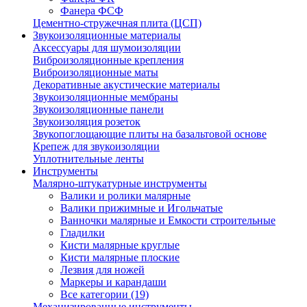
Фанера ФСФ
Цементно-стружечная плита (ЦСП)
Звукоизоляционные материалы
Аксессуары для шумоизоляции
Виброизоляционные крепления
Виброизоляционные маты
Декоративные акустические материалы
Звукоизоляционные мембраны
Звукоизоляционные панели
Звукоизоляция розеток
Звукопоглощающие плиты на базальтовой основе
Крепеж для звукоизоляции
Уплотнительные ленты
Инструменты
Малярно-штукатурные инструменты
Валики и ролики малярные
Валики прижимные и Игольчатые
Ванночки малярные и Емкости строительные
Гладилки
Кисти малярные круглые
Кисти малярные плоские
Лезвия для ножей
Маркеры и карандаши
Все категории (19)
Механизированные инструменты