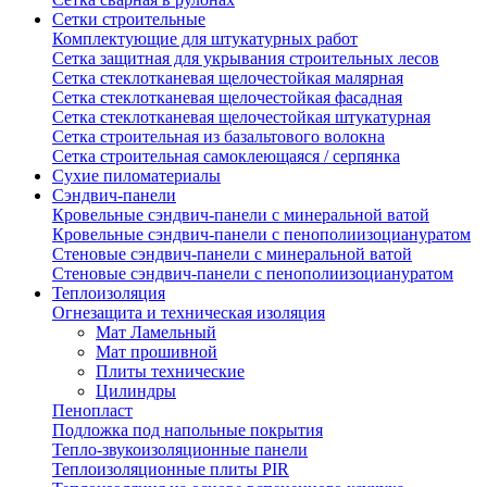
Сетки строительные
Комплектующие для штукатурных работ
Сетка защитная для укрывания строительных лесов
Сетка стеклотканевая щелочестойкая малярная
Сетка стеклотканевая щелочестойкая фасадная
Сетка стеклотканевая щелочестойкая штукатурная
Сетка строительная из базальтового волокна
Сетка строительная самоклеющаяся / серпянка
Сухие пиломатериалы
Сэндвич-панели
Кровельные сэндвич-панели с минеральной ватой
Кровельные сэндвич-панели с пенополиизоциануратом
Стеновые сэндвич-панели с минеральной ватой
Стеновые сэндвич-панели с пенополиизоциануратом
Теплоизоляция
Огнезащита и техническая изоляция
Мат Ламельный
Мат прошивной
Плиты технические
Цилиндры
Пенопласт
Подложка под напольные покрытия
Тепло-звукоизоляционные панели
Теплоизоляционные плиты PIR