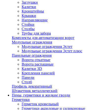
Заглушки
Калитки
Кронштейны
Крышки
Направляющие
Стойки
Столбы
Трубы для забора
Комплекты для автоматизации ворот
Модульные ограждения
Модульные ограждения Эстет
Модульные ограждения Эстет плюс
Панельные ограждения
Ворота откатные
Ворота распашные
Калитки 3D
Крепления панелей
Панели
Столб
Профиль декоративный
Штакетник металлический
Пены, герметики и жидкие гвозди
Герметики
Герметик кровельный
Герметики акриловые и силиконовые