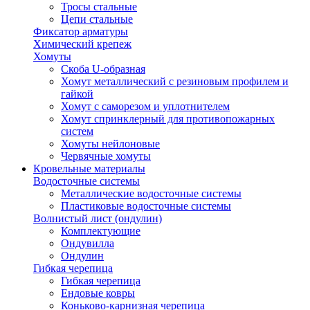
Тросы стальные
Цепи стальные
Фиксатор арматуры
Химический крепеж
Хомуты
Скоба U-образная
Хомут металлический с резиновым профилем и
гайкой
Хомут с саморезом и уплотнителем
Хомут спринклерный для противопожарных
систем
Хомуты нейлоновые
Червячные хомуты
Кровельные материалы
Водосточные системы
Металлические водосточные системы
Пластиковые водосточные системы
Волнистый лист (ондулин)
Комплектующие
Ондувилла
Ондулин
Гибкая черепица
Гибкая черепица
Ендовые ковры
Коньково-карнизная черепица