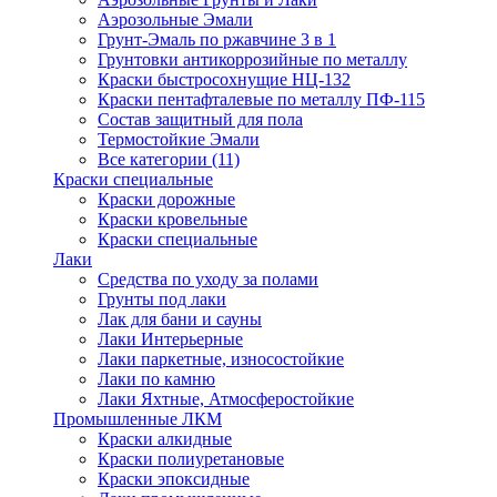
Аэрозольные Эмали
Грунт-Эмаль по ржавчине 3 в 1
Грунтовки антикоррозийные по металлу
Краски быстросохнущие НЦ-132
Краски пентафталевые по металлу ПФ-115
Состав защитный для пола
Термостойкие Эмали
Все категории (11)
Краски специальные
Краски дорожные
Краски кровельные
Краски специальные
Лаки
Cредства по уходу за полами
Грунты под лаки
Лак для бани и сауны
Лаки Интерьерные
Лаки паркетные, износостойкие
Лаки по камню
Лаки Яхтные, Атмосферостойкие
Промышленные ЛКМ
Краски алкидные
Краски полиуретановые
Краски эпоксидные