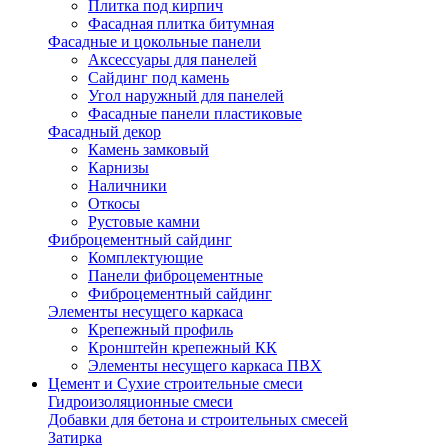
Плитка под кирпич
Фасадная плитка битумная
Фасадные и цокольные панели
Аксессуары для панелей
Сайдинг под камень
Угол наружный для панелей
Фасадные панели пластиковые
Фасадный декор
Камень замковый
Карнизы
Наличники
Откосы
Рустовые камни
Фиброцементный сайдинг
Комплектующие
Панели фиброцементные
Фиброцементный сайдинг
Элементы несущего каркаса
Крепежный профиль
Кронштейн крепежный КК
Элементы несущего каркаса ПВХ
Цемент и Сухие строительные смеси
Гидроизоляционные смеси
Добавки для бетона и строительных смесей
Затирка