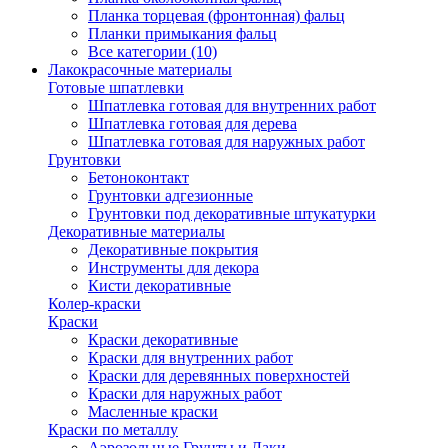
Планка торцевая (фронтонная) фальц
Планки примыкания фальц
Все категории (10)
Лакокрасочные материалы
Готовые шпатлевки
Шпатлевка готовая для внутренних работ
Шпатлевка готовая для дерева
Шпатлевка готовая для наружных работ
Грунтовки
Бетоноконтакт
Грунтовки адгезионные
Грунтовки под декоративные штукатурки
Декоративные материалы
Декоративные покрытия
Инструменты для декора
Кисти декоративные
Колер-краски
Краски
Краски декоративные
Краски для внутренних работ
Краски для деревянных поверхностей
Краски для наружных работ
Масленные краски
Краски по металлу
Аэрозольные Грунты и Лаки