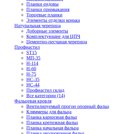
Планки ендовы
Планки примыкания
Торцевые планки
Элементы отделки конька
Натуральная черепица
Доборные элементы
Комплектующие для ЦПЧ
Цементно-песчаная черепица
Профнастил
ST15
МП-35
Н-114
Н-60
Н-75
НС-35
НС-44
Профнастил склад
Все категории (14)
Фальцевая кровля
Вентилируемый прогон опорный фальц
Кляммеры для фальца
Планка карнизная фальц
Планка крепежная фальц
Планка начальная фальца
Планка околооконная фальц