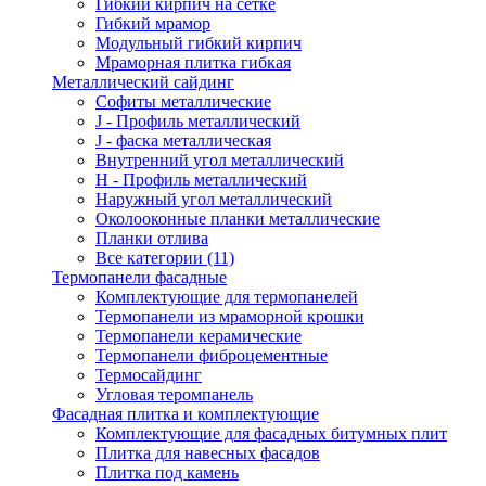
Гибкий кирпич на сетке
Гибкий мрамор
Модульный гибкий кирпич
Мраморная плитка гибкая
Металлический сайдинг
Cофиты металлические
J - Профиль металлический
J - фаска металлическая
Внутренний угол металлический
Н - Профиль металлический
Наружный угол металлический
Околооконные планки металлические
Планки отлива
Все категории (11)
Термопанели фасадные
Комплектующие для термопанелей
Термопанели из мраморной крошки
Термопанели керамические
Термопанели фиброцементные
Термосайдинг
Угловая теромпанель
Фасадная плитка и комплектующие
Комплектующие для фасадных битумных плит
Плитка для навесных фасадов
Плитка под камень