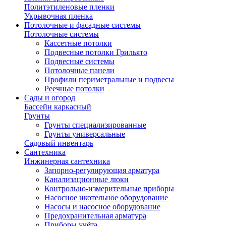
Политэтиленовые пленки
Укрывочная пленка
Потолочные и фасадные системы
Потолочные системы
Кассетные потолки
Подвесные потолки Грильято
Подвесные системы
Потолочные панели
Профили периметральные и подвесы
Реечные потолки
Сады и огород
Бассейн каркасный
Грунты
Грунты специализированные
Грунты универсальные
Садовый инвентарь
Сантехника
Инжинерная сантехника
Запорно-регулирующая арматура
Канализационные люки
Контрольно-измерительные приборы
Насосное икотельное оборудование
Насосы и насосное оборудование
Предохранительная арматура
Приборы учёта