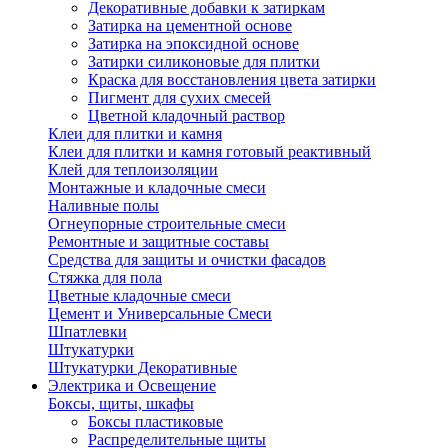
Декоративные добавки к затиркам
Затирка на цементной основе
Затирка на эпоксидной основе
Затирки силиконовые для плитки
Краска для восстановления цвета затирки
Пигмент для сухих смесей
Цветной кладочный раствор
Клеи для плитки и камня
Клеи для плитки и камня готовый реактивный
Клей для теплоизоляции
Монтажные и кладочные смеси
Наливные полы
Огнеупорные строительные смеси
Ремонтные и защитные составы
Средства для защиты и очистки фасадов
Стяжка для пола
Цветные кладочные смеси
Цемент и Универсальные Смеси
Шпатлевки
Штукатурки
Штукатурки Декоративные
Электрика и Освещение
Боксы, щиты, шкафы
Боксы пластиковые
Распределительные щиты