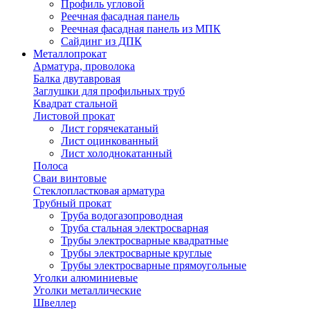
Профиль угловой
Реечная фасадная панель
Реечная фасадная панель из МПК
Сайдинг из ДПК
Металлопрокат
Арматура, проволока
Балка двутавровая
Заглушки для профильных труб
Квадрат стальной
Листовой прокат
Лист горячекатаный
Лист оцинкованный
Лист холоднокатанный
Полоса
Сваи винтовые
Стеклопластковая арматура
Трубный прокат
Труба водогазопроводная
Труба стальная электросварная
Трубы электросварные квадратные
Трубы электросварные круглые
Трубы электросварные прямоугольные
Уголки алюминиевые
Уголки металлические
Швеллер