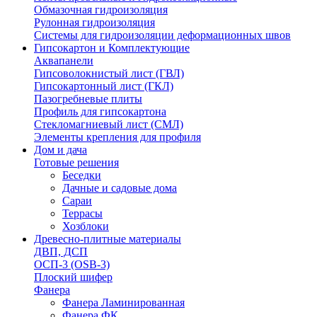
Обмазочная гидроизоляция
Рулонная гидроизоляция
Системы для гидроизоляции деформационных швов
Гипсокартон и Комплектующие
Аквапанели
Гипсоволокнистый лист (ГВЛ)
Гипсокартонный лист (ГКЛ)
Пазогребневые плиты
Профиль для гипсокартона
Стекломагниевый лист (СМЛ)
Элементы крепления для профиля
Дом и дача
Готовые решения
Беседки
Дачные и садовые дома
Сараи
Террасы
Хозблоки
Древесно-плитные материалы
ДВП, ДСП
ОСП-3 (OSB-3)
Плоский шифер
Фанера
Фанера Ламинированная
Фанера ФК