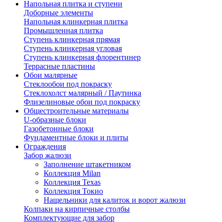
Напольная плитка и ступени
Доборные элементы
Напольная клинкерная плитка
Промышленная плитка
Ступень клинкерная прямая
Ступень клинкерная угловая
Ступень клинкерная флорентинер
Террасные пластины
Обои малярные
Стеклообои под покраску
Стеклохолст малярный / Паутинка
Флизелиновые обои под покраску
Общестроительные материалы
U-образные блоки
Газобетонные блоки
Фундаментные блоки и плиты
Ограждения
Забор жалюзи
Заполнение штакетником
Коллекция Milan
Коллекция Texas
Коллекция Токио
Нащельники для калиток и ворот жалюзи
Колпаки на кирпичные столбы
Комплектующие для забор