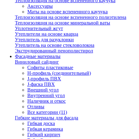
Теплоизоляция на основе вспененного каучука
Аксессуары
Маты на основе вспененного каучука
Теплоизоляция на основе вспененного полиэтилена
Теплоизоляция на основе минеральной ваты
Уплотнительный жгут
Утеплители на основе кварца
Утеплитель для разуклонки
Утеплитель на основе стекловолокна
Экструдированный пенополистирол
Фасадные материалы
Виниловый сайдинг
Cофиты пластиковые
H-профиль (соединительный)
J-профиль ПВХ
J-фаска ПВХ
Внешний угол
Внутренний угол
Наличник и откос
Отливы
Все категории (11)
Гибкие материалы для фасада
Гибкая доска
Гибкая керамика
Гибкий кирпич