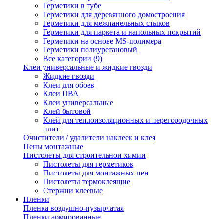
Герметики в тубе
Герметики для деревянного домостроения
Герметики для межпанельных стыков
Герметики для паркета и напольных покрытий
Герметики на основе MS-полимера
Герметики полиуретановый
Все категории (9)
Клеи универсальные и жидкие гвозди
Жидкие гвозди
Клеи для обоев
Клеи ПВА
Клеи универсальные
Клей бытовой
Клей для теплоизоляционных и перегородочных
плит
Очистители / удалители наклеек и клея
Пены монтажные
Пистолеты для строительной химии
Пистолеты для герметиков
Пистолеты для монтажных пен
Пистолеты термоклеящие
Стержни клеевые
Пленки
Пленка воздушно-пузырчатая
Пленки армированные