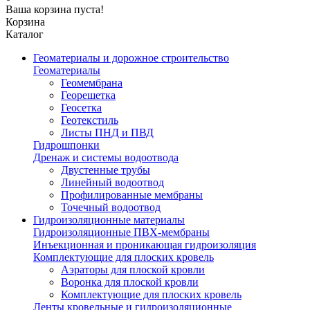
Ваша корзина пуста!
Корзина
Каталог
Геоматериалы и дорожное строительство
Геоматериалы
Геомембрана
Георешетка
Геосетка
Геотекстиль
Листы ПНД и ПВД
Гидрошпонки
Дренаж и системы водоотвода
Двустенные трубы
Линейный водоотвод
Профилированные мембраны
Точечный водоотвод
Гидроизоляционные материалы
Гидроизоляционные ПВХ-мембраны
Инъекционная и проникающая гидроизоляция
Комплектующие для плоских кровель
Аэраторы для плоской кровли
Воронка для плоской кровли
Комплектующие для плоских кровель
Ленты кровельные и гидроизоляционные