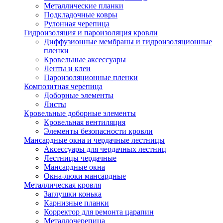
Металлические планки
Подкладочные ковры
Рулонная черепица
Гидроизоляция и пароизоляция кровли
Диффузионные мембраны и гидроизоляционные
пленки
Кровельные аксессуары
Ленты и клеи
Пароизоляционные пленки
Композитная черепица
Доборные элементы
Листы
Кровельные доборные элементы
Кровельная вентиляция
Элементы безопасности кровли
Мансардные окна и чердачные лестницы
Аксессуары для чердачных лестниц
Лестницы чердачные
Мансардные окна
Окна-люки мансардные
Металлическая кровля
Заглушки конька
Карнизные планки
Корректор для ремонта царапин
Металлочерепица