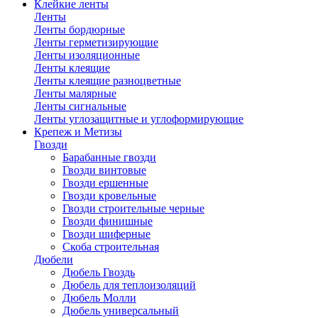
Клейкие ленты
Ленты
Ленты бордюрные
Ленты герметизирующие
Ленты изоляционные
Ленты клеящие
Ленты клеящие разноцветные
Ленты малярные
Ленты сигнальные
Ленты углозащитные и углоформирующие
Крепеж и Метизы
Гвозди
Барабанные гвозди
Гвозди винтовые
Гвозди ершенные
Гвозди кровельные
Гвозди строительные черные
Гвозди финишные
Гвозди шиферные
Скоба строительная
Дюбели
Дюбель Гвоздь
Дюбель для теплоизоляций
Дюбель Молли
Дюбель универсальный