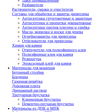
Лаки промышленные
Разбавители
Растворители, смазки и очистители
Составы для обработки и защиты древесины
Антисептики грунтовочные и защитные
Антисептики и пропитки декоративные
Антисептики против плесени и грибка
Масла, морилки и воски для дерева
Огнебиозащиты для древесины
Отбеливатели для древесины
Химия для камня
Отвердители для полиэфирного клея
Полиэфирные клея для камня
Резинатура
Эпоксидный клей для камня
Материалы для мощения
Бетонный столбик
Бордюры
Газонная решётка
Дорожная плита
Дренажный раствор
Тротуарная брусчатка
Клинкерная брусчатка
Цементно-песчаная брусчатка
Материалы из ДПК и МПК