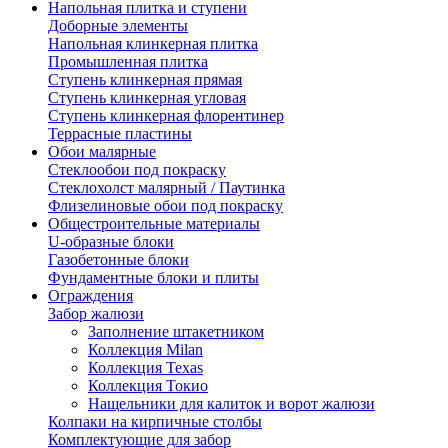
Напольная плитка и ступени
Доборные элементы
Напольная клинкерная плитка
Промышленная плитка
Ступень клинкерная прямая
Ступень клинкерная угловая
Ступень клинкерная флорентинер
Террасные пластины
Обои малярные
Стеклообои под покраску
Стеклохолст малярный / Паутинка
Флизелиновые обои под покраску
Общестроительные материалы
U-образные блоки
Газобетонные блоки
Фундаментные блоки и плиты
Ограждения
Забор жалюзи
Заполнение штакетником
Коллекция Milan
Коллекция Texas
Коллекция Токио
Нащельники для калиток и ворот жалюзи
Колпаки на кирпичные столбы
Комплектующие для забор