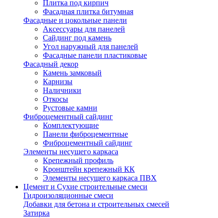
Плитка под кирпич
Фасадная плитка битумная
Фасадные и цокольные панели
Аксессуары для панелей
Сайдинг под камень
Угол наружный для панелей
Фасадные панели пластиковые
Фасадный декор
Камень замковый
Карнизы
Наличники
Откосы
Рустовые камни
Фиброцементный сайдинг
Комплектующие
Панели фиброцементные
Фиброцементный сайдинг
Элементы несущего каркаса
Крепежный профиль
Кронштейн крепежный КК
Элементы несущего каркаса ПВХ
Цемент и Сухие строительные смеси
Гидроизоляционные смеси
Добавки для бетона и строительных смесей
Затирка