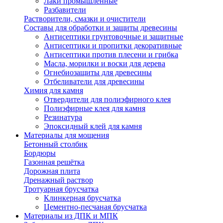
Лаки промышленные
Разбавители
Растворители, смазки и очистители
Составы для обработки и защиты древесины
Антисептики грунтовочные и защитные
Антисептики и пропитки декоративные
Антисептики против плесени и грибка
Масла, морилки и воски для дерева
Огнебиозащиты для древесины
Отбеливатели для древесины
Химия для камня
Отвердители для полиэфирного клея
Полиэфирные клея для камня
Резинатура
Эпоксидный клей для камня
Материалы для мощения
Бетонный столбик
Бордюры
Газонная решётка
Дорожная плита
Дренажный раствор
Тротуарная брусчатка
Клинкерная брусчатка
Цементно-песчаная брусчатка
Материалы из ДПК и МПК