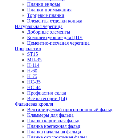
Планки ендовы
Планки примыкания
Торцевые планки
Элементы отделки конька
Натуральная черепица
Доборные элементы
Комплектующие для ЦПЧ
Цементно-песчаная черепица
Профнастил
ST15
МП-35
Н-114
Н-60
Н-75
НС-35
НС-44
Профнастил склад
Все категории (14)
Фальцевая кровля
Вентилируемый прогон опорный фальц
Кляммеры для фальца
Планка карнизная фальц
Планка крепежная фальц
Планка начальная фальца
Планка околооконная фальц