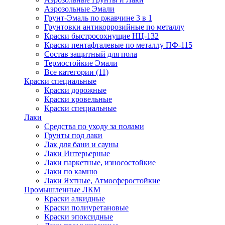
Аэрозольные Эмали
Грунт-Эмаль по ржавчине 3 в 1
Грунтовки антикоррозийные по металлу
Краски быстросохнущие НЦ-132
Краски пентафталевые по металлу ПФ-115
Состав защитный для пола
Термостойкие Эмали
Все категории (11)
Краски специальные
Краски дорожные
Краски кровельные
Краски специальные
Лаки
Cредства по уходу за полами
Грунты под лаки
Лак для бани и сауны
Лаки Интерьерные
Лаки паркетные, износостойкие
Лаки по камню
Лаки Яхтные, Атмосферостойкие
Промышленные ЛКМ
Краски алкидные
Краски полиуретановые
Краски эпоксидные