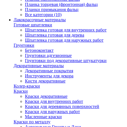
Планка торцевая (фронтонная) фальц
Планки примыкания фальц
Все категории (10)
Лакокрасочные материалы
Готовые шпатлевки
Шпатлевка готовая для внутренних работ
Шпатлевка готовая для дерева
Шпатлевка готовая для наружных работ
Грунтовки
Бетоноконтакт
Грунтовки адгезионные
Грунтовки под декоративные штукатурки
Декоративные материалы
Декоративные покрытия
Инструменты для декора
Кисти декоративные
Колер-краски
Краски
Краски декоративные
Краски для внутренних работ
Краски для деревянных поверхностей
Краски для наружных работ
Масленные краски
Краски по металлу
Аэрозольные Грунты и Лаки