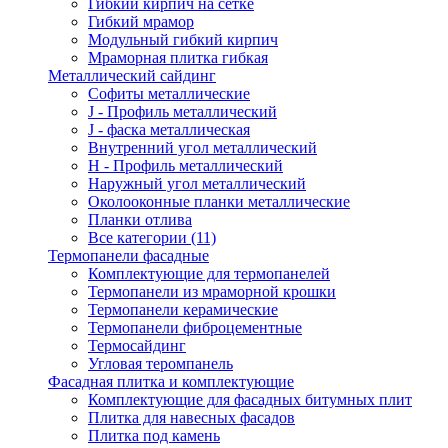
Гибкий кирпич на сетке
Гибкий мрамор
Модульный гибкий кирпич
Мраморная плитка гибкая
Металлический сайдинг
Cофиты металлические
J - Профиль металлический
J - фаска металлическая
Внутренний угол металлический
Н - Профиль металлический
Наружный угол металлический
Околооконные планки металлические
Планки отлива
Все категории (11)
Термопанели фасадные
Комплектующие для термопанелей
Термопанели из мраморной крошки
Термопанели керамические
Термопанели фиброцементные
Термосайдинг
Угловая теромпанель
Фасадная плитка и комплектующие
Комплектующие для фасадных битумных плит
Плитка для навесных фасадов
Плитка под камень