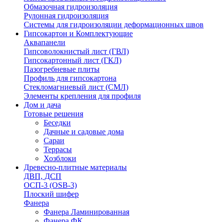
Обмазочная гидроизоляция
Рулонная гидроизоляция
Системы для гидроизоляции деформационных швов
Гипсокартон и Комплектующие
Аквапанели
Гипсоволокнистый лист (ГВЛ)
Гипсокартонный лист (ГКЛ)
Пазогребневые плиты
Профиль для гипсокартона
Стекломагниевый лист (СМЛ)
Элементы крепления для профиля
Дом и дача
Готовые решения
Беседки
Дачные и садовые дома
Сараи
Террасы
Хозблоки
Древесно-плитные материалы
ДВП, ДСП
ОСП-3 (OSB-3)
Плоский шифер
Фанера
Фанера Ламинированная
Фанера ФК