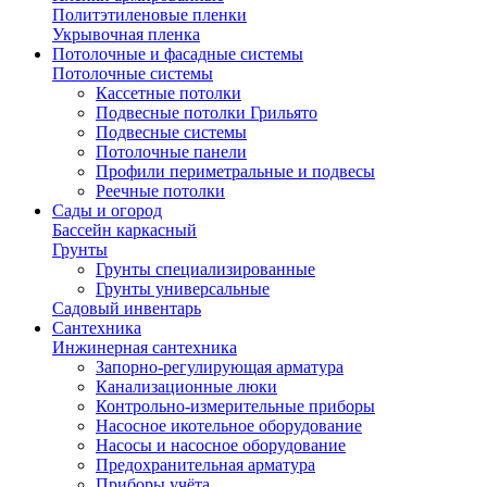
Политэтиленовые пленки
Укрывочная пленка
Потолочные и фасадные системы
Потолочные системы
Кассетные потолки
Подвесные потолки Грильято
Подвесные системы
Потолочные панели
Профили периметральные и подвесы
Реечные потолки
Сады и огород
Бассейн каркасный
Грунты
Грунты специализированные
Грунты универсальные
Садовый инвентарь
Сантехника
Инжинерная сантехника
Запорно-регулирующая арматура
Канализационные люки
Контрольно-измерительные приборы
Насосное икотельное оборудование
Насосы и насосное оборудование
Предохранительная арматура
Приборы учёта