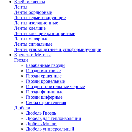
Клейкие ленты
Ленты
Ленты бордюрные
Ленты герметизирующие
Ленты изоляционные
Ленты клеящие
Ленты клеящие разноцветные
Ленты малярные
Ленты сигнальные
Ленты углозащитные и углоформирующие
Крепеж и Метизы
Гвозди
Барабанные гвозди
Гвозди винтовые
Гвозди ершенные
Гвозди кровельные
Гвозди строительные черные
Гвозди финишные
Гвозди шиферные
Скоба строительная
Дюбели
Дюбель Гвоздь
Дюбель для теплоизоляций
Дюбель Молли
Дюбель универсальный