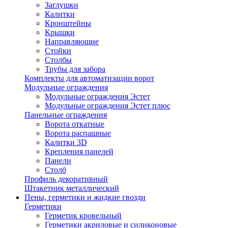
Заглушки
Калитки
Кронштейны
Крышки
Направляющие
Стойки
Столбы
Трубы для забора
Комплекты для автоматизации ворот
Модульные ограждения
Модульные ограждения Эстет
Модульные ограждения Эстет плюс
Панельные ограждения
Ворота откатные
Ворота распашные
Калитки 3D
Крепления панелей
Панели
Столб
Профиль декоративный
Штакетник металлический
Пены, герметики и жидкие гвозди
Герметики
Герметик кровельный
Герметики акриловые и силиконовые