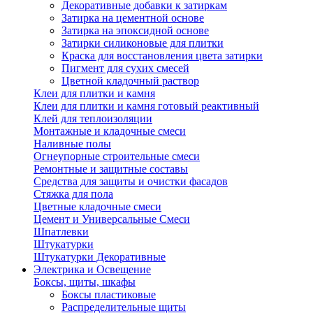
Декоративные добавки к затиркам
Затирка на цементной основе
Затирка на эпоксидной основе
Затирки силиконовые для плитки
Краска для восстановления цвета затирки
Пигмент для сухих смесей
Цветной кладочный раствор
Клеи для плитки и камня
Клеи для плитки и камня готовый реактивный
Клей для теплоизоляции
Монтажные и кладочные смеси
Наливные полы
Огнеупорные строительные смеси
Ремонтные и защитные составы
Средства для защиты и очистки фасадов
Стяжка для пола
Цветные кладочные смеси
Цемент и Универсальные Смеси
Шпатлевки
Штукатурки
Штукатурки Декоративные
Электрика и Освещение
Боксы, щиты, шкафы
Боксы пластиковые
Распределительные щиты