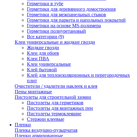
Герметики в тубе
Герметики для деревянного домостроения
Герметики для межпанельных стыков
Герметики для паркета и напольных покрытий
Герметики на основе MS-полимера
Герметики полиуретановый
Все категории (9)
Клеи универсальные и жидкие гвозди
Жидкие гвозди
Клеи для обоев
Клеи ПВА
Клеи универсальные
Клей бытовой
Клей для теплоизоляционных и перегородочных
плит
Очистители / удалители наклеек и клея
Пены монтажные
Пистолеты для строительной химии
Пистолеты для герметиков
Пистолеты для монтажных пен
Пистолеты термоклеящие
Стержни клеевые
Пленки
Пленка воздушно-пузырчатая
Пленки армированные