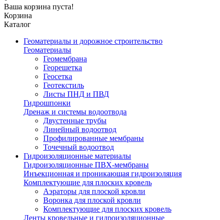
Ваша корзина пуста!
Корзина
Каталог
Геоматериалы и дорожное строительство
Геоматериалы
Геомембрана
Георешетка
Геосетка
Геотекстиль
Листы ПНД и ПВД
Гидрошпонки
Дренаж и системы водоотвода
Двустенные трубы
Линейный водоотвод
Профилированные мембраны
Точечный водоотвод
Гидроизоляционные материалы
Гидроизоляционные ПВХ-мембраны
Инъекционная и проникающая гидроизоляция
Комплектующие для плоских кровель
Аэраторы для плоской кровли
Воронка для плоской кровли
Комплектующие для плоских кровель
Ленты кровельные и гидроизоляционные