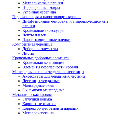
Металлические планки
Подкладочные ковры
Рулонная черепица
Гидроизоляция и пароизоляция кровли
Диффузионные мембраны и гидроизоляционные
пленки
Кровельные аксессуары
Ленты и клеи
Пароизоляционные пленки
Композитная черепица
Доборные элементы
Листы
Кровельные доборные элементы
Кровельная вентиляция
Элементы безопасности кровли
Мансардные окна и чердачные лестницы
Аксессуары для чердачных лестниц
Лестницы чердачные
Мансардные окна
Окна-люки мансардные
Металлическая кровля
Заглушки конька
Карнизные планки
Корректор для ремонта царапин
Металлочерепица