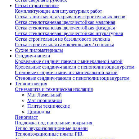
Сетки строительные
Комплектующие для штукатурных работ
Сетка защитная для укрывания строительных лесов
Сетка стеклотканевая щелочестойкая малярная
Сетка стеклотканевая щелочестойкая фасадная
Сетка стеклотканевая щелочестойкая штукатурная
Сетка строительная из базальтового волокна
Сетка строительная самоклеющаяся / серпянка
Сухие пиломатериалы
Сэндвич-панели
Кровельные сэндвич-панели с минеральной ватой
Кровельные сэндвич-панели с пенополиизоциануратом
Стеновые сэндвич-панели с минеральной ватой
Стеновые сэндвич-панели с пенополиизоциануратом
Теплоизоляция
Огнезащита и техническая изоляция
Мат Ламельный
Мат прошивной
Плиты технические
Цилиндры
Пенопласт
Подложка под напольные покрытия
Тепло-звукоизоляционные панели
Теплоизоляционные плиты PIR