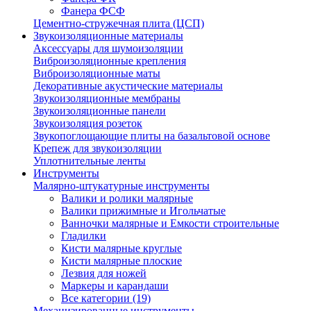
Фанера ФСФ
Цементно-стружечная плита (ЦСП)
Звукоизоляционные материалы
Аксессуары для шумоизоляции
Виброизоляционные крепления
Виброизоляционные маты
Декоративные акустические материалы
Звукоизоляционные мембраны
Звукоизоляционные панели
Звукоизоляция розеток
Звукопоглощающие плиты на базальтовой основе
Крепеж для звукоизоляции
Уплотнительные ленты
Инструменты
Малярно-штукатурные инструменты
Валики и ролики малярные
Валики прижимные и Игольчатые
Ванночки малярные и Емкости строительные
Гладилки
Кисти малярные круглые
Кисти малярные плоские
Лезвия для ножей
Маркеры и карандаши
Все категории (19)
Механизированные инструменты