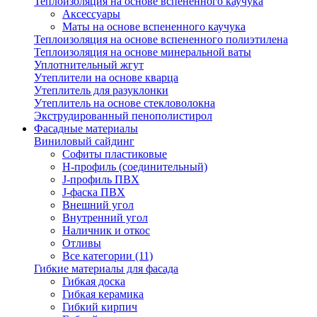
Теплоизоляция на основе вспененного каучука
Аксессуары
Маты на основе вспененного каучука
Теплоизоляция на основе вспененного полиэтилена
Теплоизоляция на основе минеральной ваты
Уплотнительный жгут
Утеплители на основе кварца
Утеплитель для разуклонки
Утеплитель на основе стекловолокна
Экструдированный пенополистирол
Фасадные материалы
Виниловый сайдинг
Cофиты пластиковые
H-профиль (соединительный)
J-профиль ПВХ
J-фаска ПВХ
Внешний угол
Внутренний угол
Наличник и откос
Отливы
Все категории (11)
Гибкие материалы для фасада
Гибкая доска
Гибкая керамика
Гибкий кирпич