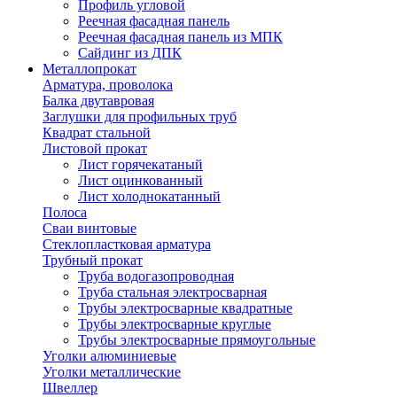
Профиль угловой
Реечная фасадная панель
Реечная фасадная панель из МПК
Сайдинг из ДПК
Металлопрокат
Арматура, проволока
Балка двутавровая
Заглушки для профильных труб
Квадрат стальной
Листовой прокат
Лист горячекатаный
Лист оцинкованный
Лист холоднокатанный
Полоса
Сваи винтовые
Стеклопластковая арматура
Трубный прокат
Труба водогазопроводная
Труба стальная электросварная
Трубы электросварные квадратные
Трубы электросварные круглые
Трубы электросварные прямоугольные
Уголки алюминиевые
Уголки металлические
Швеллер