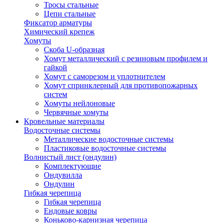
Тросы стальные
Цепи стальные
Фиксатор арматуры
Химический крепеж
Хомуты
Скоба U-образная
Хомут металлический с резиновым профилем и
гайкой
Хомут с саморезом и уплотнителем
Хомут спринклерный для противопожарных
систем
Хомуты нейлоновые
Червячные хомуты
Кровельные материалы
Водосточные системы
Металлические водосточные системы
Пластиковые водосточные системы
Волнистый лист (ондулин)
Комплектующие
Ондувилла
Ондулин
Гибкая черепица
Гибкая черепица
Ендовые ковры
Коньково-карнизная черепица