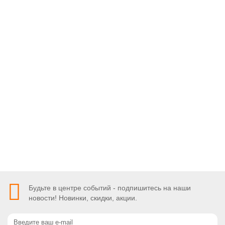
Звукоизоляционный безосновный материал самоклеящийся
Технониколь Техноэласт Акустик С Б350 1 х 10 м.
00-00006122
0
1964 ₽
Под заказ
Быстрый заказ
Будьте в центре событий - подпишитесь на наши
новости! Новинки, скидки, акции.