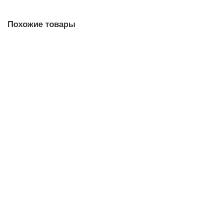
Похожие товары
00-00006099
Теплоизоляция на основе стекловолокна УРСА ГЕО / URSA GEO
7000х600х50мм (8,4м2 / 0,42м3)
00-00006099
0
0 ₽
Под заказ
Быстрый заказ