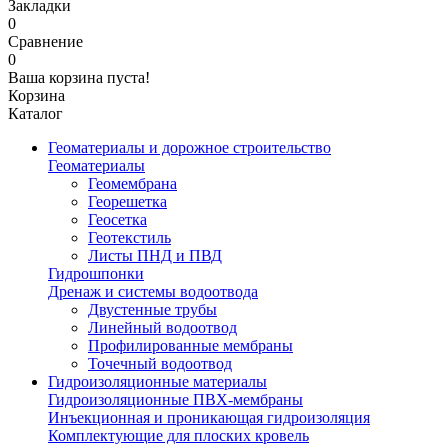
Закладки
0
Сравнение
0
Ваша корзина пуста!
Корзина
Каталог
Геоматериалы и дорожное строительство
Геоматериалы
Геомембрана
Георешетка
Геосетка
Геотекстиль
Листы ПНД и ПВД
Гидрошпонки
Дренаж и системы водоотвода
Двустенные трубы
Линейный водоотвод
Профилированные мембраны
Точечный водоотвод
Гидроизоляционные материалы
Гидроизоляционные ПВХ-мембраны
Инъекционная и проникающая гидроизоляция
Комплектующие для плоских кровель