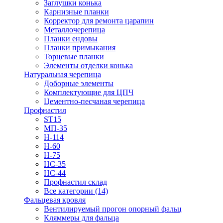
Заглушки конька
Карнизные планки
Корректор для ремонта царапин
Металлочерепица
Планки ендовы
Планки примыкания
Торцевые планки
Элементы отделки конька
Натуральная черепица
Доборные элементы
Комплектующие для ЦПЧ
Цементно-песчаная черепица
Профнастил
ST15
МП-35
Н-114
Н-60
Н-75
НС-35
НС-44
Профнастил склад
Все категории (14)
Фальцевая кровля
Вентилируемый прогон опорный фальц
Кляммеры для фальца