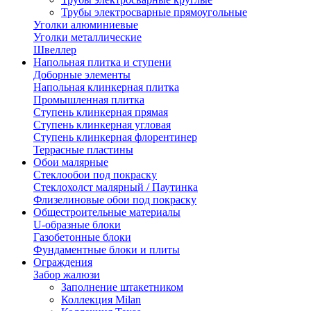
Трубы электросварные прямоугольные
Уголки алюминиевые
Уголки металлические
Швеллер
Напольная плитка и ступени
Доборные элементы
Напольная клинкерная плитка
Промышленная плитка
Ступень клинкерная прямая
Ступень клинкерная угловая
Ступень клинкерная флорентинер
Террасные пластины
Обои малярные
Стеклообои под покраску
Стеклохолст малярный / Паутинка
Флизелиновые обои под покраску
Общестроительные материалы
U-образные блоки
Газобетонные блоки
Фундаментные блоки и плиты
Ограждения
Забор жалюзи
Заполнение штакетником
Коллекция Milan