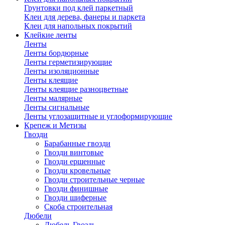
Грунтовки под клей паркетный
Клеи для дерева, фанеры и паркета
Клеи для напольных покрытий
Клейкие ленты
Ленты
Ленты бордюрные
Ленты герметизирующие
Ленты изоляционные
Ленты клеящие
Ленты клеящие разноцветные
Ленты малярные
Ленты сигнальные
Ленты углозащитные и углоформирующие
Крепеж и Метизы
Гвозди
Барабанные гвозди
Гвозди винтовые
Гвозди ершенные
Гвозди кровельные
Гвозди строительные черные
Гвозди финишные
Гвозди шиферные
Скоба строительная
Дюбели
Дюбель Гвоздь