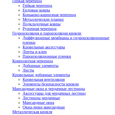
Гибкая черепица
Гибкая черепица
Ендовые ковры
Коньково-карнизная черепица
Металлические планки
Подкладочные ковры
Рулонная черепица
Гидроизоляция и пароизоляция кровли
Диффузионные мембраны и гидроизоляционные
пленки
Кровельные аксессуары
Ленты и клеи
Пароизоляционные пленки
Композитная черепица
Доборные элементы
Листы
Кровельные доборные элементы
Кровельная вентиляция
Элементы безопасности кровли
Мансардные окна и чердачные лестницы
Аксессуары для чердачных лестниц
Лестницы чердачные
Мансардные окна
Окна-люки мансардные
Металлическая кровля