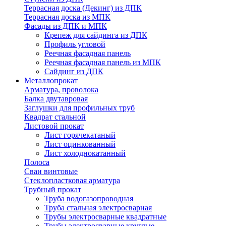
Террасная доска (Декинг) из ДПК
Террасная доска из МПК
Фасады из ДПК и МПК
Крепеж для сайдинга из ДПК
Профиль угловой
Реечная фасадная панель
Реечная фасадная панель из МПК
Сайдинг из ДПК
Металлопрокат
Арматура, проволока
Балка двутавровая
Заглушки для профильных труб
Квадрат стальной
Листовой прокат
Лист горячекатаный
Лист оцинкованный
Лист холоднокатанный
Полоса
Сваи винтовые
Стеклопластковая арматура
Трубный прокат
Труба водогазопроводная
Труба стальная электросварная
Трубы электросварные квадратные
Трубы электросварные круглые