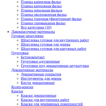
Планка карнизная фальц
Планка крепежная фальц
Планка начальная фальца
Планка околооконная фальц
Планка торцевая (фронтонная) фальц
Планки примыкания фальц
Все категории (10)
Лакокрасочные материалы
Готовые шпатлевки
Шпатлевка готовая для внутренних работ
Шпатлевка готовая для дерева
Шпатлевка готовая для наружных работ
Грунтовки
Бетоноконтакт
Грунтовки адгезионные
Грунтовки под декоративные штукатурки
Декоративные материалы
Декоративные покрытия
Инструменты для декора
Кисти декоративные
Колер-краски
Краски
Краски декоративные
Краски для внутренних работ
Краски для деревянных поверхностей