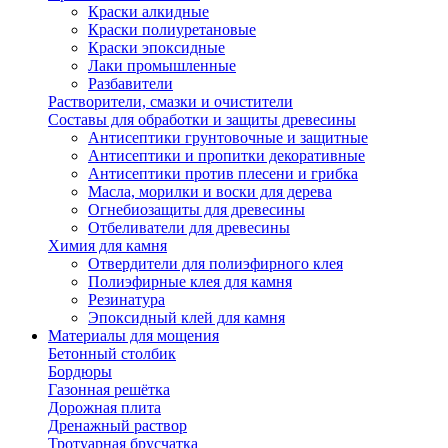
Краски алкидные
Краски полиуретановые
Краски эпоксидные
Лаки промышленные
Разбавители
Растворители, смазки и очистители
Составы для обработки и защиты древесины
Антисептики грунтовочные и защитные
Антисептики и пропитки декоративные
Антисептики против плесени и грибка
Масла, морилки и воски для дерева
Огнебиозащиты для древесины
Отбеливатели для древесины
Химия для камня
Отвердители для полиэфирного клея
Полиэфирные клея для камня
Резинатура
Эпоксидный клей для камня
Материалы для мощения
Бетонный столбик
Бордюры
Газонная решётка
Дорожная плита
Дренажный раствор
Тротуарная брусчатка