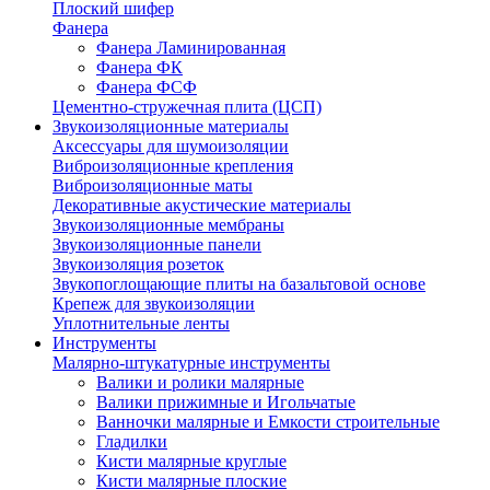
Плоский шифер
Фанера
Фанера Ламинированная
Фанера ФК
Фанера ФСФ
Цементно-стружечная плита (ЦСП)
Звукоизоляционные материалы
Аксессуары для шумоизоляции
Виброизоляционные крепления
Виброизоляционные маты
Декоративные акустические материалы
Звукоизоляционные мембраны
Звукоизоляционные панели
Звукоизоляция розеток
Звукопоглощающие плиты на базальтовой основе
Крепеж для звукоизоляции
Уплотнительные ленты
Инструменты
Малярно-штукатурные инструменты
Валики и ролики малярные
Валики прижимные и Игольчатые
Ванночки малярные и Емкости строительные
Гладилки
Кисти малярные круглые
Кисти малярные плоские