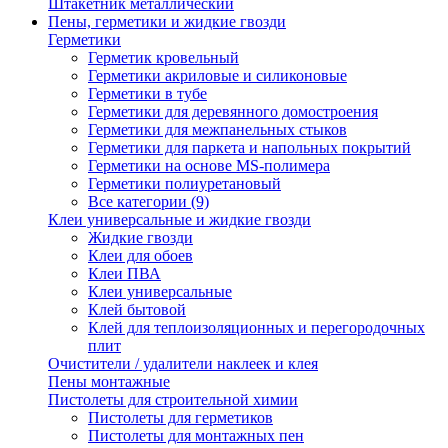
Штакетник металлический
Пены, герметики и жидкие гвозди
Герметики
Герметик кровельный
Герметики акриловые и силиконовые
Герметики в тубе
Герметики для деревянного домостроения
Герметики для межпанельных стыков
Герметики для паркета и напольных покрытий
Герметики на основе MS-полимера
Герметики полиуретановый
Все категории (9)
Клеи универсальные и жидкие гвозди
Жидкие гвозди
Клеи для обоев
Клеи ПВА
Клеи универсальные
Клей бытовой
Клей для теплоизоляционных и перегородочных
плит
Очистители / удалители наклеек и клея
Пены монтажные
Пистолеты для строительной химии
Пистолеты для герметиков
Пистолеты для монтажных пен