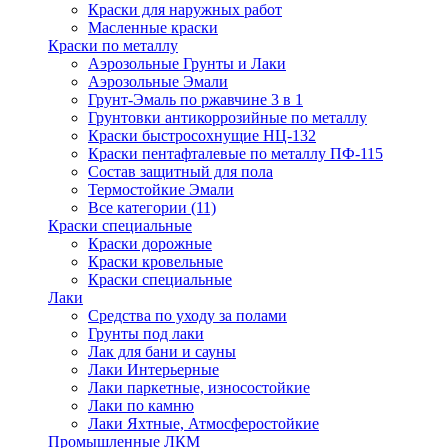
Краски для наружных работ
Масленные краски
Краски по металлу
Аэрозольные Грунты и Лаки
Аэрозольные Эмали
Грунт-Эмаль по ржавчине 3 в 1
Грунтовки антикоррозийные по металлу
Краски быстросохнущие НЦ-132
Краски пентафталевые по металлу ПФ-115
Состав защитный для пола
Термостойкие Эмали
Все категории (11)
Краски специальные
Краски дорожные
Краски кровельные
Краски специальные
Лаки
Cредства по уходу за полами
Грунты под лаки
Лак для бани и сауны
Лаки Интерьерные
Лаки паркетные, износостойкие
Лаки по камню
Лаки Яхтные, Атмосферостойкие
Промышленные ЛКМ