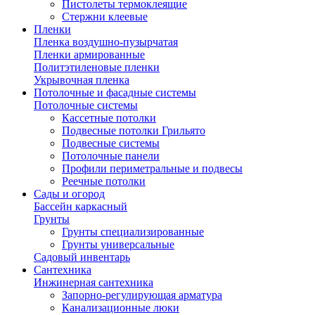
Пистолеты термоклеящие
Стержни клеевые
Пленки
Пленка воздушно-пузырчатая
Пленки армированные
Политэтиленовые пленки
Укрывочная пленка
Потолочные и фасадные системы
Потолочные системы
Кассетные потолки
Подвесные потолки Грильято
Подвесные системы
Потолочные панели
Профили периметральные и подвесы
Реечные потолки
Сады и огород
Бассейн каркасный
Грунты
Грунты специализированные
Грунты универсальные
Садовый инвентарь
Сантехника
Инжинерная сантехника
Запорно-регулирующая арматура
Канализационные люки