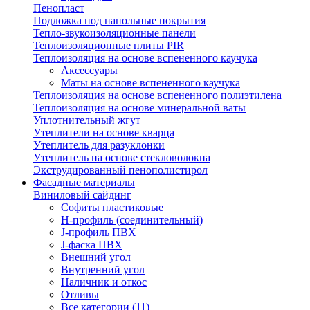
Пенопласт
Подложка под напольные покрытия
Тепло-звукоизоляционные панели
Теплоизоляционные плиты PIR
Теплоизоляция на основе вспененного каучука
Аксессуары
Маты на основе вспененного каучука
Теплоизоляция на основе вспененного полиэтилена
Теплоизоляция на основе минеральной ваты
Уплотнительный жгут
Утеплители на основе кварца
Утеплитель для разуклонки
Утеплитель на основе стекловолокна
Экструдированный пенополистирол
Фасадные материалы
Виниловый сайдинг
Cофиты пластиковые
H-профиль (соединительный)
J-профиль ПВХ
J-фаска ПВХ
Внешний угол
Внутренний угол
Наличник и откос
Отливы
Все категории (11)