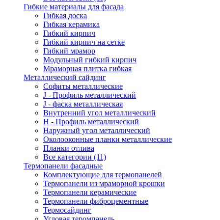
Гибкие материалы для фасада
Гибкая доска
Гибкая керамика
Гибкий кирпич
Гибкий кирпич на сетке
Гибкий мрамор
Модульный гибкий кирпич
Мраморная плитка гибкая
Металлический сайдинг
Cофиты металлические
J - Профиль металлический
J - фаска металлическая
Внутренний угол металлический
Н - Профиль металлический
Наружный угол металлический
Околооконные планки металлические
Планки отлива
Все категории (11)
Термопанели фасадные
Комплектующие для термопанелей
Термопанели из мраморной крошки
Термопанели керамические
Термопанели фиброцементные
Термосайдинг
Угловая теромпанель