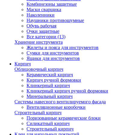
Комбинезоны защитные
Маски сварщика
Наколенники
Наушники противошумные
Обувь рабочая
Очки защитные
Все категории (13)
Хранение инструмента
Жилеты и пояса для инструментов
Сумки для инструментов
Ящики для инструментов
Кирпич
Облицовочный кирпич
Керамический кирпич
Кирпич ручной формовки
Клинкерный кирпич
Клинкерный кирпич ручной формовки
Минеральный кирпич
Системы навесного вентилируемого фасада
Вентиляционные коробочки
Строительный кирпич
Поризованные керамические блоки
Силикатный кирпич
Строительный кирпич
Клеи для напольных покрытий