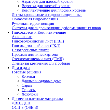
Аэраторы для плоской кровли
Воронка для плоской кровли
Комплектующие для плоских кровель
Ленты кровельные и гидроизоляционные
Обмазочная гидроизоляция
Рулонная гидроизоляция
Системы для гидроизоляции деформационных швов
Гипсокартон и Комплектующие
Аквапанели
Гипсоволокнистый лист (ГВЛ)
Гипсокартонный лист (ГКЛ)
Пазогребневые плиты
Профиль для гипсокартона
Стекломагниевый лист (СМЛ)
Элементы крепления для профиля
Дом и дача
Готовые решения
Беседки
Дачные и садовые дома
Сараи
Террасы
Хозблоки
Древесно-плитные материалы
ДВП, ДСП
ОСП-3 (OSB-3)