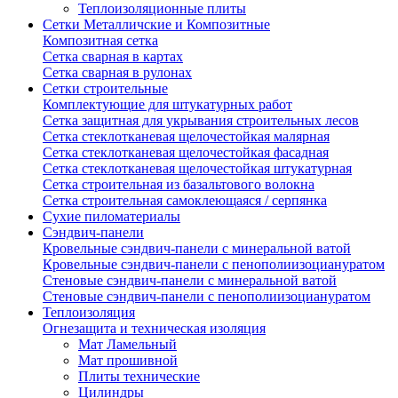
Теплоизоляционные плиты
Сетки Металличские и Композитные
Композитная сетка
Сетка сварная в картах
Сетка сварная в рулонах
Сетки строительные
Комплектующие для штукатурных работ
Сетка защитная для укрывания строительных лесов
Сетка стеклотканевая щелочестойкая малярная
Сетка стеклотканевая щелочестойкая фасадная
Сетка стеклотканевая щелочестойкая штукатурная
Сетка строительная из базальтового волокна
Сетка строительная самоклеющаяся / серпянка
Сухие пиломатериалы
Сэндвич-панели
Кровельные сэндвич-панели с минеральной ватой
Кровельные сэндвич-панели с пенополиизоциануратом
Стеновые сэндвич-панели с минеральной ватой
Стеновые сэндвич-панели с пенополиизоциануратом
Теплоизоляция
Огнезащита и техническая изоляция
Мат Ламельный
Мат прошивной
Плиты технические
Цилиндры