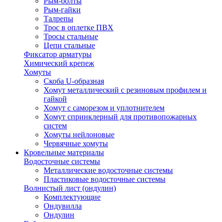
Рым-болты
Рым-гайки
Талрепы
Трос в оплетке ПВХ
Тросы стальные
Цепи стальные
Фиксатор арматуры
Химический крепеж
Хомуты
Скоба U-образная
Хомут металлический с резиновым профилем и
гайкой
Хомут с саморезом и уплотнителем
Хомут спринклерный для противопожарных
систем
Хомуты нейлоновые
Червячные хомуты
Кровельные материалы
Водосточные системы
Металлические водосточные системы
Пластиковые водосточные системы
Волнистый лист (ондулин)
Комплектующие
Ондувилла
Ондулин