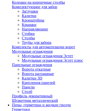
Колпаки на кирпичные столбы
Комплектующие для забор
Заглушки
Калитки
Кронштейны
Крышки
Направляющие
Стойки
Столбы
Трубы для забора
Комплекты для автоматизации ворот
Модульные ограждения
Модульные ограждения Эстет
Модульные ограждения Эстет плюс
Панельные ограждения
Ворота откатные
Ворота распашные
Калитки 3D
Крепления панелей
Панели
Столб
Профиль декоративный
Штакетник металлический
Пены, герметики и жидкие гвозди
Герметики