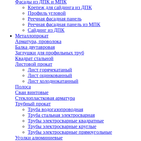
Фасады из ДПК и МПК
Крепеж для сайдинга из ДПК
Профиль угловой
Реечная фасадная панель
Реечная фасадная панель из МПК
Сайдинг из ДПК
Металлопрокат
Арматура, проволока
Балка двутавровая
Заглушки для профильных труб
Квадрат стальной
Листовой прокат
Лист горячекатаный
Лист оцинкованный
Лист холоднокатанный
Полоса
Сваи винтовые
Стеклопластковая арматура
Трубный прокат
Труба водогазопроводная
Труба стальная электросварная
Трубы электросварные квадратные
Трубы электросварные круглые
Трубы электросварные прямоугольные
Уголки алюминиевые