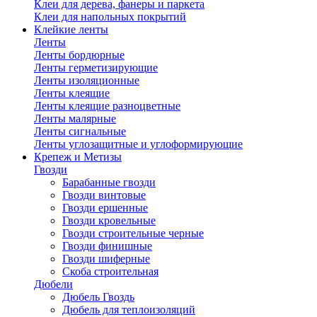
Клеи для дерева, фанеры и паркета
Клеи для напольных покрытий
Клейкие ленты
Ленты
Ленты бордюрные
Ленты герметизирующие
Ленты изоляционные
Ленты клеящие
Ленты клеящие разноцветные
Ленты малярные
Ленты сигнальные
Ленты углозащитные и углоформирующие
Крепеж и Метизы
Гвозди
Барабанные гвозди
Гвозди винтовые
Гвозди ершенные
Гвозди кровельные
Гвозди строительные черные
Гвозди финишные
Гвозди шиферные
Скоба строительная
Дюбели
Дюбель Гвоздь
Дюбель для теплоизоляций