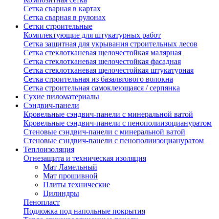
Сетка сварная в картах
Сетка сварная в рулонах
Сетки строительные
Комплектующие для штукатурных работ
Сетка защитная для укрывания строительных лесов
Сетка стеклотканевая щелочестойкая малярная
Сетка стеклотканевая щелочестойкая фасадная
Сетка стеклотканевая щелочестойкая штукатурная
Сетка строительная из базальтового волокна
Сетка строительная самоклеющаяся / серпянка
Сухие пиломатериалы
Сэндвич-панели
Кровельные сэндвич-панели с минеральной ватой
Кровельные сэндвич-панели с пенополиизоциануратом
Стеновые сэндвич-панели с минеральной ватой
Стеновые сэндвич-панели с пенополиизоциануратом
Теплоизоляция
Огнезащита и техническая изоляция
Мат Ламельный
Мат прошивной
Плиты технические
Цилиндры
Пенопласт
Подложка под напольные покрытия