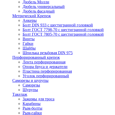
Дюбель Молли
Дюбель универсальный
Дюбель фасадный
Метрический Крепеж
Анкеры
Болт DIN 933 с шестигранной головкой
Болт ГОСТ 7798-70 с шестигранной головкой
Болт ГОСТ 7805-70 с шестигранной головкой
Винты
Гайки
Шайбы
Шпилька резьбовая DIN 975
Перфорированный крепеж
Лента перфорированная
Опора бруса и держатели
Пластина перфорированная
Уголок перфорированный
Саморезы и шурупы
Саморезы
Шурупы
Такелаж
Зажимы для троса
Карабины
Рым-болты
Рым-гайки