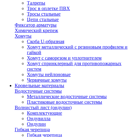
Талрепы
Трос в оплетке ПВХ
Тросы стальные
Цепи стальные
Фиксатор арматуры
Химический крепеж
Хомуты
Скоба U-образная
Хомут металлический с резиновым профилем и
гайкой
Хомут с саморезом и уплотнителем
Хомут спринклерный для противопожарных
систем
Хомуты нейлоновые
Червячные хомуты
Кровельные материалы
Водосточные системы
Металлические водосточные системы
Пластиковые водосточные системы
Волнистый лист (ондулин)
Комплектующие
Ондувилла
Ондулин
Гибкая черепица
Гибкая черепица