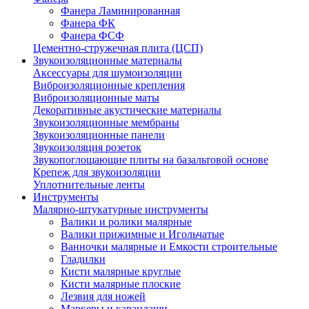
Фанера Ламинированная
Фанера ФК
Фанера ФСФ
Цементно-стружечная плита (ЦСП)
Звукоизоляционные материалы
Аксессуары для шумоизоляции
Виброизоляционные крепления
Виброизоляционные маты
Декоративные акустические материалы
Звукоизоляционные мембраны
Звукоизоляционные панели
Звукоизоляция розеток
Звукопоглощающие плиты на базальтовой основе
Крепеж для звукоизоляции
Уплотнительные ленты
Инструменты
Малярно-штукатурные инструменты
Валики и ролики малярные
Валики прижимные и Игольчатые
Ванночки малярные и Емкости строительные
Гладилки
Кисти малярные круглые
Кисти малярные плоские
Лезвия для ножей
Маркеры и карандаши