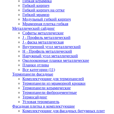
Гибкая керамика
Гибкий кирпич
Гибкий кирпич на сетке
Гибкий мрамор
Модульный гибкий кирпич
Мраморная плитка гибкая
Металлический сайдинг
Cофиты металлические
J - Профиль металлический
J - фаска металлическая
Внутренний угол металлический
Н - Профиль металлический
Наружный угол металлический
Околооконные планки металлические
Планки отлива
Все категории (11)
Термопанели фасадные
Комплектующие для термопанелей
Термопанели из мраморной крошки
Термопанели керамические
Термопанели фиброцементные
Термосайдинг
Угловая теромпанель
Фасадная плитка и комплектующие
Комплектующие для фасадных битумных плит