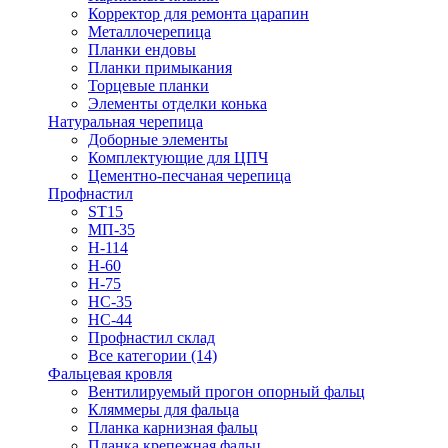
Корректор для ремонта царапин
Металлочерепица
Планки ендовы
Планки примыкания
Торцевые планки
Элементы отделки конька
Натуральная черепица
Доборные элементы
Комплектующие для ЦПЧ
Цементно-песчаная черепица
Профнастил
ST15
МП-35
Н-114
Н-60
Н-75
НС-35
НС-44
Профнастил склад
Все категории (14)
Фальцевая кровля
Вентилируемый прогон опорный фальц
Кляммеры для фальца
Планка карнизная фальц
Планка крепежная фальц