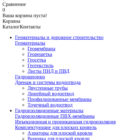
Сравнение
0
Ваша корзина пуста!
Корзина
Каталог
Контакты
Геоматериалы и дорожное строительство
Геоматериалы
Геомембрана
Георешетка
Геосетка
Геотекстиль
Листы ПНД и ПВД
Гидрошпонки
Дренаж и системы водоотвода
Двустенные трубы
Линейный водоотвод
Профилированные мембраны
Точечный водоотвод
Гидроизоляционные материалы
Гидроизоляционные ПВХ-мембраны
Инъекционная и проникающая гидроизоляция
Комплектующие для плоских кровель
Аэраторы для плоской кровли
Воронка для плоской кровли