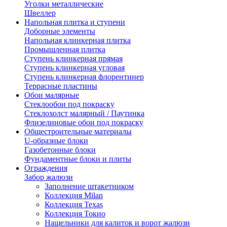
Уголки металлические
Швеллер
Напольная плитка и ступени
Доборные элементы
Напольная клинкерная плитка
Промышленная плитка
Ступень клинкерная прямая
Ступень клинкерная угловая
Ступень клинкерная флорентинер
Террасные пластины
Обои малярные
Стеклообои под покраску
Стеклохолст малярный / Паутинка
Флизелиновые обои под покраску
Общестроительные материалы
U-образные блоки
Газобетонные блоки
Фундаментные блоки и плиты
Ограждения
Забор жалюзи
Заполнение штакетником
Коллекция Milan
Коллекция Texas
Коллекция Токио
Нащельники для калиток и ворот жалюзи