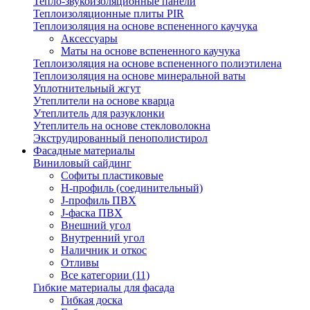
Тепло-звукоизоляционные панели
Теплоизоляционные плиты PIR
Теплоизоляция на основе вспененного каучука
Аксессуары
Маты на основе вспененного каучука
Теплоизоляция на основе вспененного полиэтилена
Теплоизоляция на основе минеральной ваты
Уплотнительный жгут
Утеплители на основе кварца
Утеплитель для разуклонки
Утеплитель на основе стекловолокна
Экструдированный пенополистирол
Фасадные материалы
Виниловый сайдинг
Cофиты пластиковые
H-профиль (соединительный)
J-профиль ПВХ
J-фаска ПВХ
Внешний угол
Внутренний угол
Наличник и откос
Отливы
Все категории (11)
Гибкие материалы для фасада
Гибкая доска