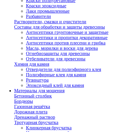
Краски полиуретановые
Краски эпоксидные
Лаки промышленные
Разбавители
Растворители, смазки и очистители
Составы для обработки и защиты древесины
Антисептики грунтовочные и защитные
Антисептики и пропитки декоративные
Антисептики против плесени и грибка
Масла, морилки и воски для дерева
Огнебиозащиты для древесины
Отбеливатели для древесины
Химия для камня
Отвердители для полиэфирного клея
Полиэфирные клея для камня
Резинатура
Эпоксидный клей для камня
Материалы для мощения
Бетонный столбик
Бордюры
Газонная решётка
Дорожная плита
Дренажный раствор
Тротуарная брусчатка
Клинкерная брусчатка