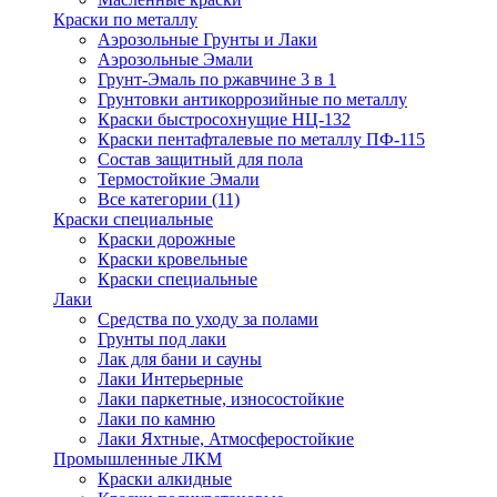
Краски по металлу
Аэрозольные Грунты и Лаки
Аэрозольные Эмали
Грунт-Эмаль по ржавчине 3 в 1
Грунтовки антикоррозийные по металлу
Краски быстросохнущие НЦ-132
Краски пентафталевые по металлу ПФ-115
Состав защитный для пола
Термостойкие Эмали
Все категории (11)
Краски специальные
Краски дорожные
Краски кровельные
Краски специальные
Лаки
Cредства по уходу за полами
Грунты под лаки
Лак для бани и сауны
Лаки Интерьерные
Лаки паркетные, износостойкие
Лаки по камню
Лаки Яхтные, Атмосферостойкие
Промышленные ЛКМ
Краски алкидные