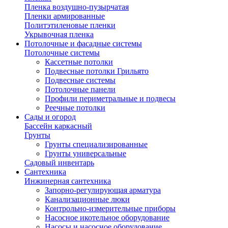
Пленка воздушно-пузырчатая
Пленки армированные
Политэтиленовые пленки
Укрывочная пленка
Потолочные и фасадные системы
Потолочные системы
Кассетные потолки
Подвесные потолки Грильято
Подвесные системы
Потолочные панели
Профили периметральные и подвесы
Реечные потолки
Сады и огород
Бассейн каркасный
Грунты
Грунты специализированные
Грунты универсальные
Садовый инвентарь
Сантехника
Инжинерная сантехника
Запорно-регулирующая арматура
Канализационные люки
Контрольно-измерительные приборы
Насосное икотельное оборудование
Насосы и насосное оборудование