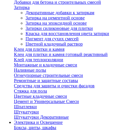
Добавки для бетона и строительных смесей
Затирка
Декоративные добавки к затиркам
Затирка на цементной основе
Затирка на эпоксидной основе
Затирки силиконовые для плитки
Краска для восстановления цвета затирки
Пигмент для сухих смесей
Цветной кладочный раствор
Клеи для плитки и камня
Клеи для плитки и камня готовый реактивный
Клей для теплоизоляции
Монтажные и кладочные смеси
Наливные полы
Огнеупорные строительные смеси
Ремонтные и защитные составы
Средства для защиты и очистки фасадов
Стяжка для пола
Цветные кладочные смеси
Цемент и Универсальные Смеси
Шпатлевки
Штукатурки
Штукатурки Декоративные
Электрика и Освещение
Боксы, щиты, шкафы