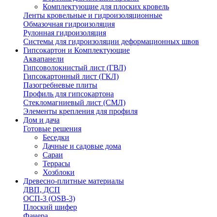
Комплектующие для плоских кровель
Ленты кровельные и гидроизоляционные
Обмазочная гидроизоляция
Рулонная гидроизоляция
Системы для гидроизоляции деформационных швов
Гипсокартон и Комплектующие
Аквапанели
Гипсоволокнистый лист (ГВЛ)
Гипсокартонный лист (ГКЛ)
Пазогребневые плиты
Профиль для гипсокартона
Стекломагниевый лист (СМЛ)
Элементы крепления для профиля
Дом и дача
Готовые решения
Беседки
Дачные и садовые дома
Сараи
Террасы
Хозблоки
Древесно-плитные материалы
ДВП, ДСП
ОСП-3 (OSB-3)
Плоский шифер
Фанера