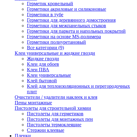
Герметик кровельный
Герметики акриловые и силиконовые
Герметики в тубе
Герметики для деревянного домостроения
Герметики для межпанельных стыков
Герметики для паркета и напольных покрытий
Герметики на основе MS-полимера
Герметики полиуретановый
Все категории (9)
Клеи универсальные и жидкие гвозди
Жидкие гвозди
Клеи для обоев
Клеи ПВА
Клеи универсальные
Клей бытовой
Клей для теплоизоляционных и перегородочных
плит
Очистители / удалители наклеек и клея
Пены монтажные
Пистолеты для строительной химии
Пистолеты для герметиков
Пистолеты для монтажных пен
Пистолеты термоклеящие
Стержни клеевые
Пленки